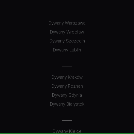
Dywany Warszawa
Dywany Wrocław
Dywany Szczecin
Dywany Lublin
Dywany Kraków
Dywany Poznań
Dywany Gdynia
Dywany Białystok
Dywany Kielce