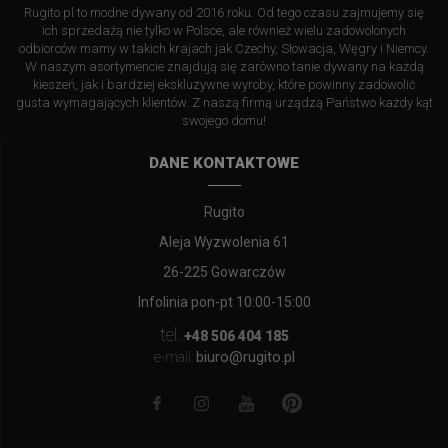
Rugito.pl to modne dywany od 2016 roku. Od tego czasu zajmujemy się
ich sprzedażą nie tylko w Polsce, ale również wielu zadowolonych
odbiorców mamy w takich krajach jak Czechy, Słowacja, Węgry i Niemcy.
W naszym asortymencie znajdują się zarówno tanie dywany na każdą
kieszeń, jak i bardziej ekskluzywne wyroby, które powinny zadowolić
gusta wymagających klientów. Z naszą firmą urządzą Państwo każdy kąt
swojego domu!
DANE KONTAKTOWE
Rugito
Aleja Wyzwolenia 61
26-225 Gowarczów
Infolinia pon-pt 10:00-15:00
tel.
+48 506 404 185
biuro@rugito.pl
e-mail: