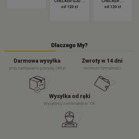
CHECKER GJD ...
CHECKER ...
od 120 zł
od 120 zł
Dlaczego My?
Darmowa wysyłka
Zwroty w 14 dni
przy zamówieniu powyżej 249 zł
minimum formalności
Wysyłka od ręki
Wysyłamy zamówienie w 72h