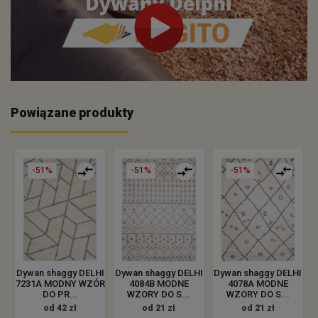
Powiązane produkty
-51%
-51%
-51%
Dywan shaggy DELHI
Dywan shaggy DELHI
Dywan shaggy DELHI
4084B MODNE
4078A MODNE
7231A MODNY WZÓR
WZORY DO S...
WZORY DO S...
DO PR...
od 21 zł
od 21 zł
od 42 zł