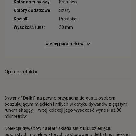
Kolor dominujący:
Kremowy
Kolory dodatkowe
Szary
Kształt:
Prostokąt
Wysokość runa:
30 mm
więcej parametrów
Opis produktu
Dywany
"Delhi" n
a pewno przypadną do gustu osobom
poszukującym miękkich i miłych w dotyku dywanów z gęstym
runem shaggy – w tej kolekcji jego wysokość wynosi aż 30
milimetrów.
Kolekcja dywanów
"Delhi"
składa się z kilkudziesięciu
puszystych modeli, w których zastosowano delikatne, miękkie i