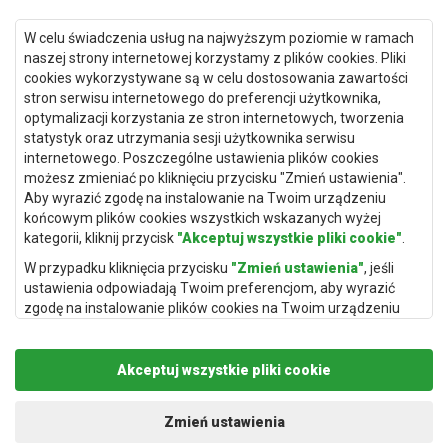
Dywany Gdańsk
W celu świadczenia usług na najwyższym poziomie w ramach
Dywany Toruń
naszej strony internetowej korzystamy z plików cookies. Pliki
cookies wykorzystywane są w celu dostosowania zawartości
Dywany Bydgoszcz
stron serwisu internetowego do preferencji użytkownika,
optymalizacji korzystania ze stron internetowych, tworzenia
statystyk oraz utrzymania sesji użytkownika serwisu
internetowego. Poszczególne ustawienia plików cookies
Dywany Łódź
możesz zmieniać po kliknięciu przycisku "Zmień ustawienia".
Aby wyrazić zgodę na instalowanie na Twoim urządzeniu
Dywany Katowice
końcowym plików cookies wszystkich wskazanych wyżej
Dywany Rzeszów
kategorii, kliknij przycisk
"Akceptuj wszystkie pliki cookie"
.
Dywany Częstochowa
W przypadku kliknięcia przycisku
"Zmień ustawienia"
, jeśli
ustawienia odpowiadają Twoim preferencjom, aby wyrazić
zgodę na instalowanie plików cookies na Twoim urządzeniu
końcowym w wybranym przez Ciebie zakresie, kliknij przycisk
"Zapisz i zaakceptuj"
.
Akceptuj wszystkie pliki cookie
Podstawą przetwarzania danych osobowych, w zakresie w
jakim pliki cookie będą je zawierać, jest uzasadniony interes
Copyright © 2019
Rugito
. Wszelkie prawa zastrzeżone.
administratora danych osobowych (Rugito Radosław Bartosik z
Projekt i realizacja:
dimax.pl
Zmień ustawienia
siedzibą w Gowarczowie, ul. Aleja Wyzwolenia 61, 26-225