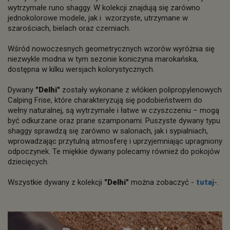
wytrzymałe runo shaggy. W kolekcji znajdują się zarówno
jednokolorowe modele, jak i wzorzyste, utrzymane w
szarościach, bielach oraz czerniach.
Wśród nowoczesnych geometrycznych wzorów wyróżnia się
niezwykle modna w tym sezonie koniczyna marokańska,
dostępna w kilku wersjach kolorystycznych.
Dywany
"Delhi"
zostały wykonane z włókien polipropylenowych
Calping Frise, które charakteryzują się podobieństwem do
wełny naturalnej, są wytrzymałe i łatwe w czyszczeniu – mogą
być odkurzane oraz prane szamponami. Puszyste dywany typu
shaggy sprawdzą się zarówno w salonach, jak i sypialniach,
wprowadzając przytulną atmosferę i uprzyjemniając upragniony
odpoczynek. Te miękkie dywany polecamy również do pokojów
dziecięcych.
Wszystkie dywany z kolekcji
"Delhi"
można zobaczyć -
tutaj
-.