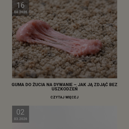
16
04.2026
GUMA DO ŻUCIA NA DYWANIE – JAK JĄ ZDJĄĆ BEZ
USZKODZEŃ
CZYTAJ WIĘCEJ
02
03.2026