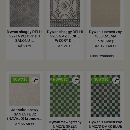
Dywan zewnętrzny
Dywan shaggy DELHI
Dywan shaggy DELHI
4300 CALMA
3991A WZORY DO
3963A AZTECKIE
kremowy
SALONU ...
WZORY D...
od 170.40 zł
od 21 zł
od 21 zł
+ inne warianty
NOWOŚĆ
NOWOŚĆ
NOWOŚĆ
Jednokolorowy
SANTA FE 32
(NAVAJO) kremow...
Dywan zewnętrzny
Dywan zewnętrzny
od 55.58 zł
UM27E GREEN
UM27D DARK BLUE