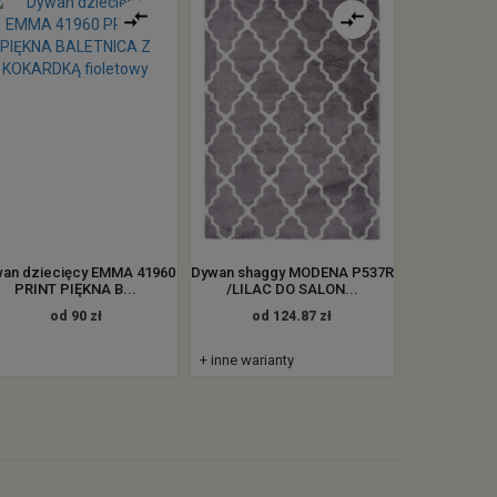
an dziecięcy EMMA 41960
Dywan shaggy MODENA P537R
PRINT PIĘKNA B...
/LILAC DO SALON...
od 90 zł
od 124.87 zł
+ inne warianty