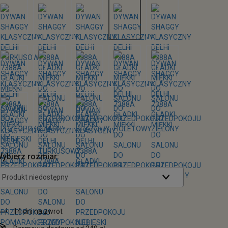
ybierz rozmiar:
Produkt niedostępny
14 dni na zwrot