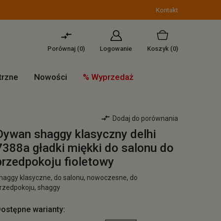
Kontakt
Porównaj (
0
)
Logowanie
Koszyk
(0)
trzne
Nowości
% Wyprzedaż
Dodaj do porównania
Dywan shaggy klasyczny delhi
7388a gładki miękki do salonu do
przedpokoju fioletowy
haggy klasyczne, do salonu, nowoczesne, do
rzedpokoju, shaggy
ostępne warianty: