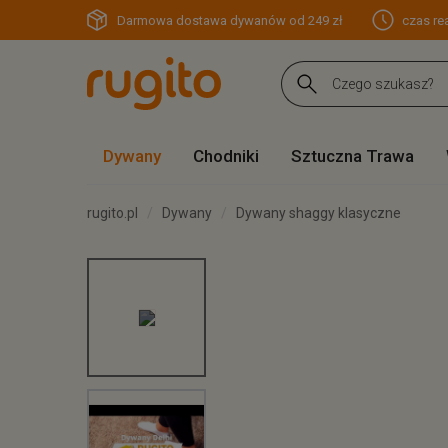
Darmowa dostawa dywanów od 249 zł
czas rea
Dywany
Chodniki
Sztuczna Trawa
rugito.pl
Dywany
Dywany shaggy klasyczne