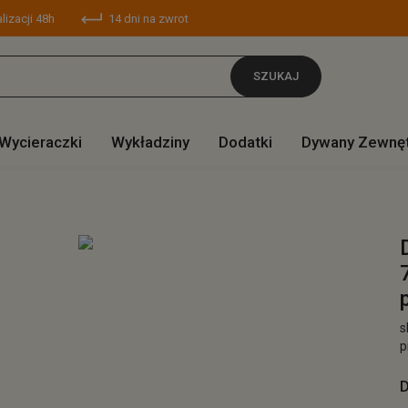
lizacji 48h
14 dni na zwrot
SZUKAJ
Wycieraczki
Wykładziny
Dodatki
Dywany Zewnę
s
p
D