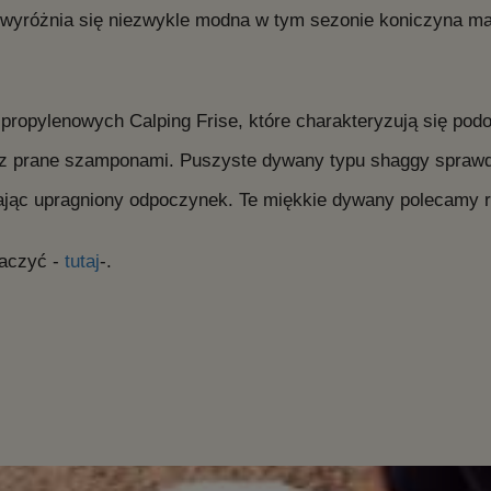
różnia się niezwykle modna w tym sezonie koniczyna mar
ipropylenowych Calping Frise, które charakteryzują się pod
z prane szamponami. Puszyste dywany typu shaggy sprawdzą
ając upragniony odpoczynek. Te miękkie dywany polecamy r
baczyć -
tutaj
-.