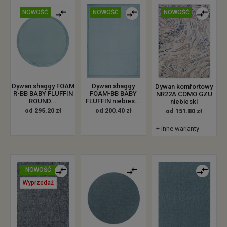
NOWOŚĆ
NOWOŚĆ
NOWOŚĆ
Dywan shaggy FOAM
Dywan shaggy
Dywan komfortowy
R-BB BABY FLUFFIN
FOAM-BB BABY
NR22A COMO GZU
ROUND...
FLUFFIN niebies...
niebieski
od 295.20 zł
od 200.40 zł
od 151.80 zł
+ inne warianty
NOWOŚĆ
Wyprzedaż