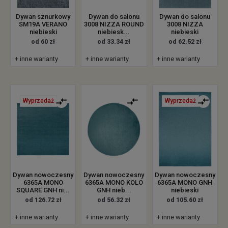
Dywan sznurkowy
Dywan do salonu
Dywan do salonu
SM19A VERANO
3008 NIZZA ROUND
3008 NIZZA
niebieski
niebiesk...
niebieski
od 60 zł
od 33.34 zł
od 62.52 zł
+ inne warianty
+ inne warianty
+ inne warianty
Wyprzedaż
Wyprzedaż
Dywan nowoczesny
Dywan nowoczesny
Dywan nowoczesny
6365A MONO
6365A MONO KOLO
6365A MONO GNH
SQUARE GNH ni...
GNH nieb...
niebieski
od 126.72 zł
od 56.32 zł
od 105.60 zł
+ inne warianty
+ inne warianty
+ inne warianty