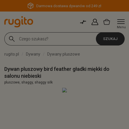
Darmowa dostawa dywanów od 249 zł
Menu
SZUKAJ
rugito.pl
Dywany
Dywany pluszowe
Dywan pluszowy bird feather gładki miękki do
salonu niebieski
pluszowe, shaggy, shaggy silk