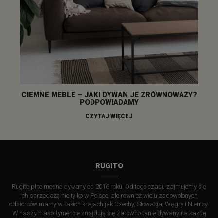
CIEMNE MEBLE – JAKI DYWAN JE ZRÓWNOWAŻY?
PODPOWIADAMY
CZYTAJ WIĘCEJ
RUGITO
Rugito.pl to modne dywany od 2016 roku. Od tego czasu zajmujemy się
ich sprzedażą nie tylko w Polsce, ale również wielu zadowolonych
odbiorców mamy w takich krajach jak Czechy, Słowacja, Węgry i Niemcy.
W naszym asortymencie znajdują się zarówno tanie dywany na każdą