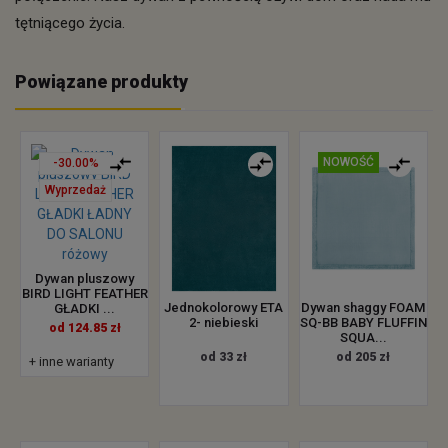
tętniącego życia.
Powiązane produkty
NOWOŚĆ
-30.00%
Wyprzedaż
Dywan pluszowy
BIRD LIGHT FEATHER
Jednokolorowy ETA
Dywan shaggy FOAM
GŁADKI ...
2- niebieski
SQ-BB BABY FLUFFIN
od 124.85 zł
SQUA...
od 33 zł
od 205 zł
+ inne warianty