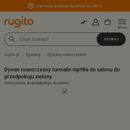
Darmowa dostawa dywanów od 249 zł
Menu
SZUKAJ
rugito.pl
Dywany
Dywany nowoczesne
Dywan nowoczesny turmalin mp98a do salonu do
przedpokoju zielony
nowoczesne, do przedpokoju, do salonu