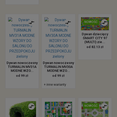
NOWOŚĆ
Dywan dziecięcy
SMART CITY 97
(MULTI) zie...
od 82.13 zł
Dywan nowoczesny
Dywan nowoczesny
TURMALIN MV31A
TURMALIN MV30A
MODNE WZO...
MODNE WZO...
od 99 zł
od 99 zł
+ inne warianty
NOWOŚĆ