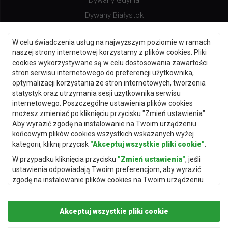
Dywany Gdynia
Dywany Białystok
W celu świadczenia usług na najwyższym poziomie w ramach
naszej strony internetowej korzystamy z plików cookies. Pliki
Dywany Kielce
cookies wykorzystywane są w celu dostosowania zawartości
stron serwisu internetowego do preferencji użytkownika,
Dywany Gdańsk
optymalizacji korzystania ze stron internetowych, tworzenia
Dywany Toruń
statystyk oraz utrzymania sesji użytkownika serwisu
internetowego. Poszczególne ustawienia plików cookies
Dywany Bydgoszcz
możesz zmieniać po kliknięciu przycisku "Zmień ustawienia".
Aby wyrazić zgodę na instalowanie na Twoim urządzeniu
końcowym plików cookies wszystkich wskazanych wyżej
kategorii, kliknij przycisk
"Akceptuj wszystkie pliki cookie"
.
Dywany Łódź
W przypadku kliknięcia przycisku
"Zmień ustawienia"
, jeśli
Dywany Katowice
ustawienia odpowiadają Twoim preferencjom, aby wyrazić
zgodę na instalowanie plików cookies na Twoim urządzeniu
Dywany Rzeszów
końcowym w wybranym przez Ciebie zakresie, kliknij przycisk
Dywany Częstochowa
"Zapisz i zaakceptuj"
.
Akceptuj wszystkie pliki cookie
Podstawą przetwarzania danych osobowych, w zakresie w
jakim pliki cookie będą je zawierać, jest uzasadniony interes