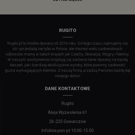
RUGITO
Rugito.pl to modne dywany od 2016 roku. Od tego czasu zajmujemy się
ich sprzedażą nie tylko w Polsce, ale również wielu zadowolonych
odbiorców mamy w takich krajach jak Czechy, Słowacja, Węgry i Niemcy.
W naszym asortymencie znajdują się zarówno tanie dywany na każdą
kieszeń, jak i bardziej ekskluzywne wyroby, które powinny zadowolić
gusta wymagających klientów. Z naszą firmą urządzą Państwo każdy kąt
swojego domu!
DANE KONTAKTOWE
Rugito
Aleja Wyzwolenia 61
26-225 Gowarczów
Infolinia pon-pt 10:00-15:00