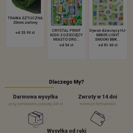
TRAWA SZTUCZNA
20mm zielony
CRYSTAL PRINT
Dywan dziecięcy HJ-
od 25.99 zł
KIDS-3 DZIECIĘCY
BBK05 LIGHT
MIASTO DRO...
SNOOKI BBK...
od 54 zł
od 81.60 zł
Dlaczego My?
Darmowa wysyłka
Zwroty w 14 dni
przy zamówieniu powyżej 249 zł
minimum formalności
Wysyłka od ręki