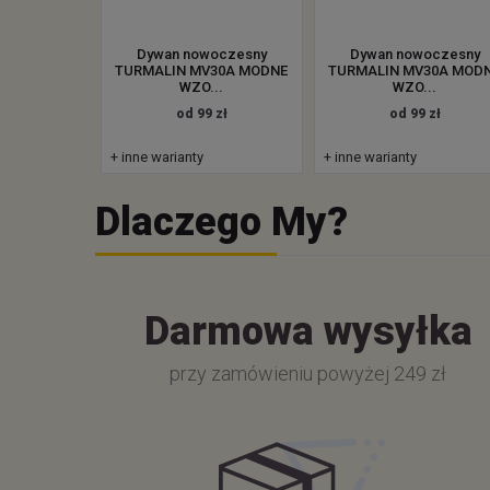
Dywan nowoczesny
Dywan nowoczesny
TURMALIN MV30A MODNE
TURMALIN MV30A MOD
WZO...
WZO...
od 99 zł
od 99 zł
+ inne warianty
+ inne warianty
Dlaczego My?
Darmowa wysyłka
przy zamówieniu powyżej 249 zł