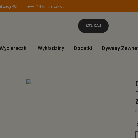
lizacji 48h
14 dni na zwrot
SZUKAJ
Wycieraczki
Wykładziny
Dodatki
Dywany Zewnę
n
D