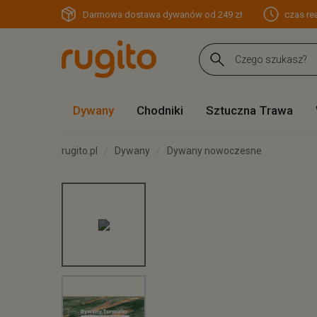
Darmowa dostawa dywanów od 249 zł
czas rea
Dywany
Chodniki
Sztuczna Trawa
rugito.pl
Dywany
Dywany nowoczesne