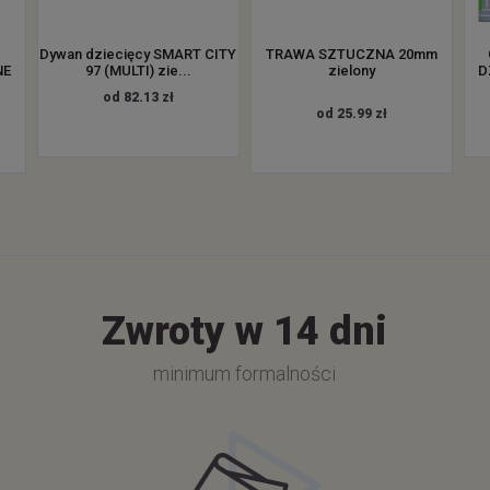
Dywan dziecięcy SMART CITY
TRAWA SZTUCZNA 20mm
NE
97 (MULTI) zie...
zielony
D
od 82.13 zł
od 25.99 zł
Zwroty w 14 dni
minimum formalności