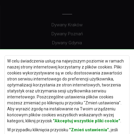
Dywany Kraków
Dywany Poznań
Dywany Gdynia
Dywany Białystok
W celu świadczenia usług na najwyższym poziomie w ramach
naszej strony internetowej korzystamy z plików cookies. Pliki
cookies wykorzystywane są w celu dostosowania zawartości
Dywany Kielce
stron serwisu internetowego do preferencji użytkownika,
optymalizacji korzystania ze stron internetowych, tworzenia
Dywany Gdańsk
statystyk oraz utrzymania sesji użytkownika serwisu
Dywany Toruń
internetowego. Poszczególne ustawienia plików cookies
możesz zmieniać po kliknięciu przycisku "Zmień ustawienia".
Dywany Bydgoszcz
Aby wyrazić zgodę na instalowanie na Twoim urządzeniu
końcowym plików cookies wszystkich wskazanych wyżej
kategorii, kliknij przycisk
"Akceptuj wszystkie pliki cookie"
.
W przypadku kliknięcia przycisku
"Zmień ustawienia"
, jeśli
Dywany Łódź