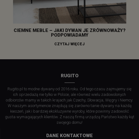
CIEMNE MEBLE – JAKI DYWAN JE ZRÓWNOWAŻY?
PODPOWIADAMY
CZYTAJ WIĘCEJ
RUGITO
Rugito.pl to modne dywany od 2016 roku. Od tego czasu zajmujemy się
ich sprzedażą nie tylko w Polsce, ale również wielu zadowolonych
odbiorców mamy w takich krajach jak Czechy, Słowacja, Węgry i Niemcy.
W naszym asortymencie znajdują się zarówno tanie dywany na każdą
kieszeń, jak i bardziej ekskluzywne wyroby, które powinny zadowolić
gusta wymagających klientów. Z naszą firmą urządzą Państwo każdy kąt
swojego domu!
DANE KONTAKTOWE