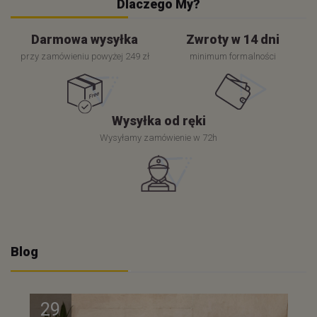
Dlaczego My?
Darmowa wysyłka
Zwroty w 14 dni
przy zamówieniu powyżej 249 zł
minimum formalności
Wysyłka od ręki
Wysyłamy zamówienie w 72h
Blog
29