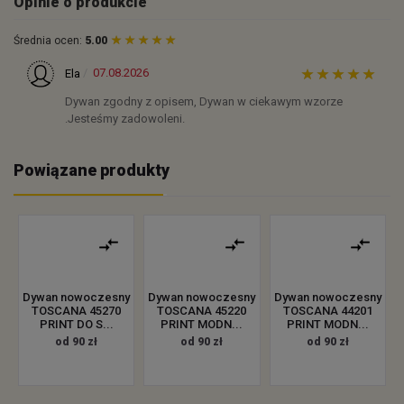
Opinie o produkcie
Średnia ocen:
5.00
07.08.2026
Ela
Dywan zgodny z opisem, Dywan w ciekawym wzorze
.Jesteśmy zadowoleni.
Powiązane produkty
Dywan nowoczesny
Dywan nowoczesny
Dywan nowoczesny
TOSCANA 45270
TOSCANA 45220
TOSCANA 44201
PRINT DO S...
PRINT MODN...
PRINT MODN...
od 90 zł
od 90 zł
od 90 zł