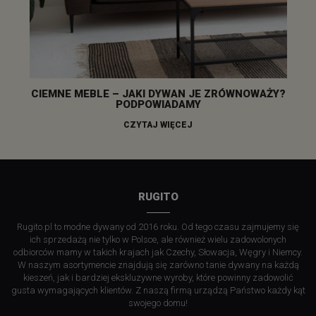
CIEMNE MEBLE – JAKI DYWAN JE ZRÓWNOWAŻY?
PODPOWIADAMY
CZYTAJ WIĘCEJ
RUGITO
Rugito.pl to modne dywany od 2016 roku. Od tego czasu zajmujemy się
ich sprzedażą nie tylko w Polsce, ale również wielu zadowolonych
odbiorców mamy w takich krajach jak Czechy, Słowacja, Węgry i Niemcy.
W naszym asortymencie znajdują się zarówno tanie dywany na każdą
kieszeń, jak i bardziej ekskluzywne wyroby, które powinny zadowolić
gusta wymagających klientów. Z naszą firmą urządzą Państwo każdy kąt
swojego domu!