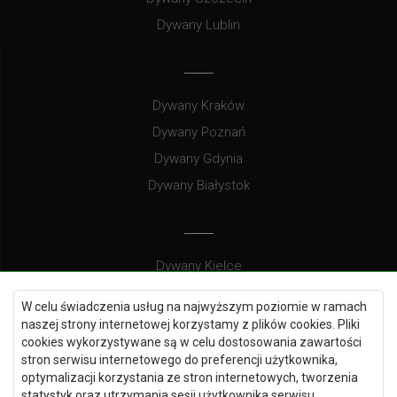
Dywany Lublin
Dywany Kraków
Dywany Poznań
Dywany Gdynia
Dywany Białystok
Dywany Kielce
Dywany Gdańsk
W celu świadczenia usług na najwyższym poziomie w ramach
Dywany Toruń
naszej strony internetowej korzystamy z plików cookies. Pliki
cookies wykorzystywane są w celu dostosowania zawartości
Dywany Bydgoszcz
stron serwisu internetowego do preferencji użytkownika,
optymalizacji korzystania ze stron internetowych, tworzenia
statystyk oraz utrzymania sesji użytkownika serwisu