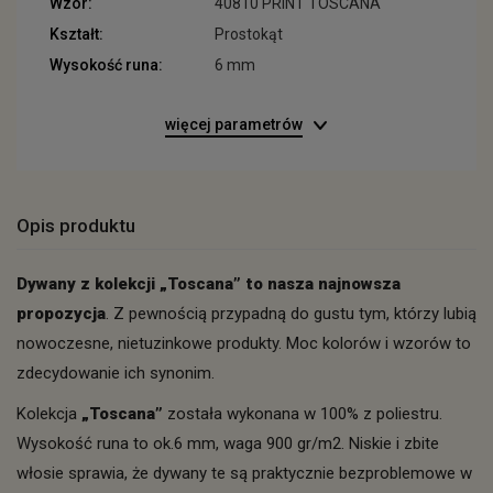
Wzór:
40810 PRINT TOSCANA
Kształt:
Prostokąt
Wysokość runa:
6 mm
więcej parametrów
Opis produktu
Dywany z kolekcji „Toscana” to nasza najnowsza
propozycja
. Z pewnością przypadną do gustu tym, którzy lubią
nowoczesne, nietuzinkowe produkty. Moc kolorów i wzorów to
zdecydowanie ich synonim.
Kolekcja
„Toscana”
została wykonana w 100% z poliestru.
Wysokość runa to ok.6 mm, waga 900 gr/m2. Niskie i zbite
włosie sprawia, że dywany te są praktycznie bezproblemowe w