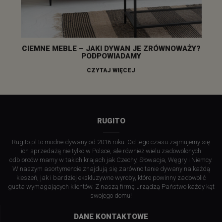
CIEMNE MEBLE – JAKI DYWAN JE ZRÓWNOWAŻY?
PODPOWIADAMY
CZYTAJ WIĘCEJ
RUGITO
Rugito.pl to modne dywany od 2016 roku. Od tego czasu zajmujemy się
ich sprzedażą nie tylko w Polsce, ale również wielu zadowolonych
odbiorców mamy w takich krajach jak Czechy, Słowacja, Węgry i Niemcy.
W naszym asortymencie znajdują się zarówno tanie dywany na każdą
kieszeń, jak i bardziej ekskluzywne wyroby, które powinny zadowolić
gusta wymagających klientów. Z naszą firmą urządzą Państwo każdy kąt
swojego domu!
DANE KONTAKTOWE