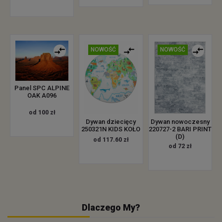
NOWOŚĆ
NOWOŚĆ
Panel SPC ALPINE
OAK A096
od 100 zł
Dywan dziecięcy
Dywan nowoczesny
250321N KIDS KOŁO
220727-2 BARI PRINT
(D)
od 117.60 zł
od 72 zł
Dlaczego My?