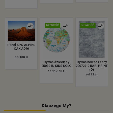
NOWOŚĆ
NOWOŚĆ
Panel SPC ALPINE
OAK A096
od 100 zł
Dywan dziecięcy
Dywan nowoczesny
250321N KIDS KOŁO
220727-2 BARI PRINT
(D)
od 117.60 zł
od 72 zł
Dlaczego My?