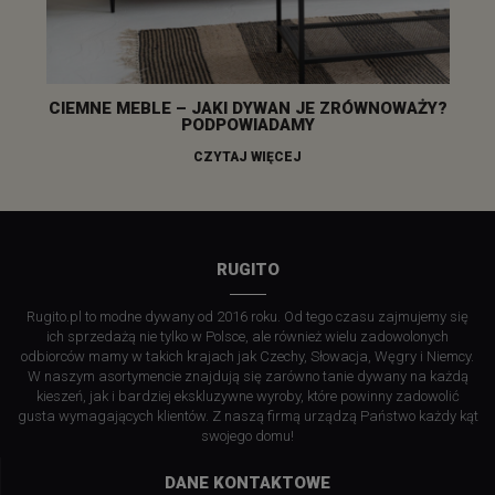
CIEMNE MEBLE – JAKI DYWAN JE ZRÓWNOWAŻY?
PODPOWIADAMY
CZYTAJ WIĘCEJ
RUGITO
Rugito.pl to modne dywany od 2016 roku. Od tego czasu zajmujemy się
ich sprzedażą nie tylko w Polsce, ale również wielu zadowolonych
odbiorców mamy w takich krajach jak Czechy, Słowacja, Węgry i Niemcy.
W naszym asortymencie znajdują się zarówno tanie dywany na każdą
kieszeń, jak i bardziej ekskluzywne wyroby, które powinny zadowolić
gusta wymagających klientów. Z naszą firmą urządzą Państwo każdy kąt
swojego domu!
DANE KONTAKTOWE