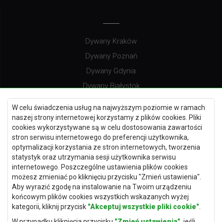
Dywany Kraków
Dywany Poznań
Dywany Gdynia
Dywany Białystok
W celu świadczenia usług na najwyższym poziomie w ramach
naszej strony internetowej korzystamy z plików cookies. Pliki
cookies wykorzystywane są w celu dostosowania zawartości
Dywany Kielce
stron serwisu internetowego do preferencji użytkownika,
Dywany Gdańsk
optymalizacji korzystania ze stron internetowych, tworzenia
statystyk oraz utrzymania sesji użytkownika serwisu
Dywany Toruń
internetowego. Poszczególne ustawienia plików cookies
Dywany Bydgoszcz
możesz zmieniać po kliknięciu przycisku "Zmień ustawienia".
Aby wyrazić zgodę na instalowanie na Twoim urządzeniu
końcowym plików cookies wszystkich wskazanych wyżej
kategorii, kliknij przycisk
"Akceptuj wszystkie pliki cookie"
.
Dywany Łódź
W przypadku kliknięcia przycisku
"Zmień ustawienia"
, jeśli