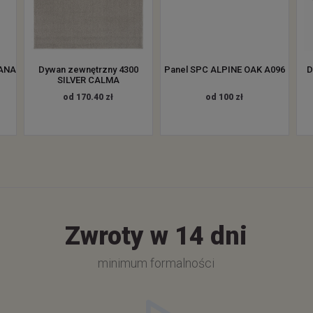
CANA
Dywan zewnętrzny 4300
Panel SPC ALPINE OAK A096
D
SILVER CALMA
od 170.40 zł
od 100 zł
Zwroty w 14 dni
minimum formalności