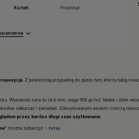
Kształt:
Prostokąt
 parametrów
propozycja
. Z pewnością przypadną do gustu tym, którzy lubią now
ru. Wysokość runa to ok.6 mm, waga 900 gr/m2. Niskie i zbite włosi
dnie odkurzać i zamiatać. Zdecydowanym atutem i rzeczą nieoczywi
glądem przez bardzo długi czas użytkowania
.
na”
można zobaczyć –
tutaj
-.