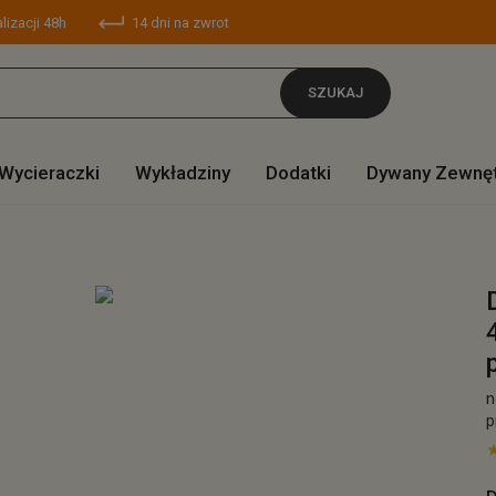
lizacji 48h
14 dni na zwrot
SZUKAJ
Wycieraczki
Wykładziny
Dodatki
Dywany Zewnę
n
p