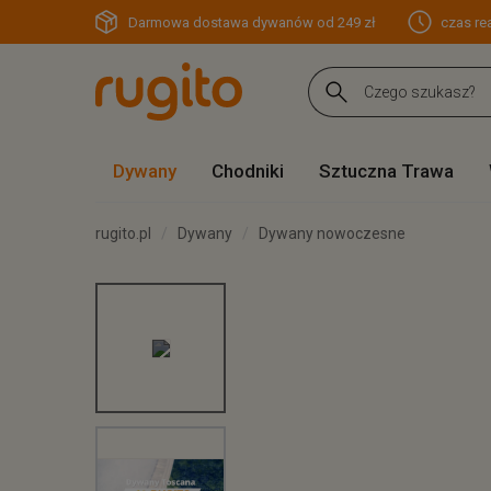
Darmowa dostawa dywanów od 249 zł
czas rea
Dywany
Chodniki
Sztuczna Trawa
rugito.pl
Dywany
Dywany nowoczesne