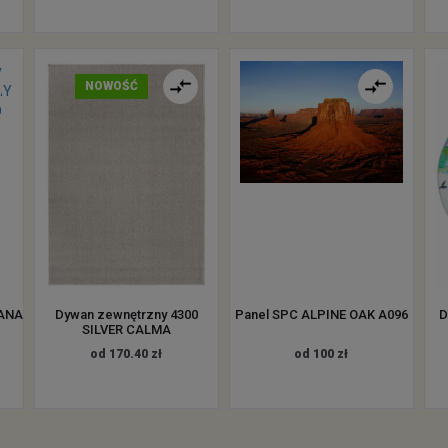
NOWOŚĆ
CANA
Dywan zewnętrzny 4300
Panel SPC ALPINE OAK A096
D
SILVER CALMA
od 170.40 zł
od 100 zł