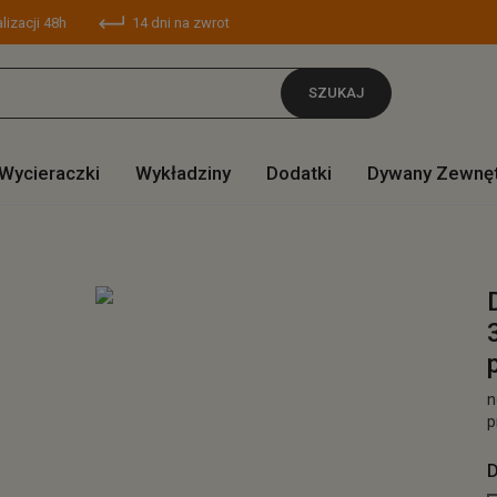
lizacji 48h
14 dni na zwrot
SZUKAJ
Wycieraczki
Wykładziny
Dodatki
Dywany Zewnę
n
p
D