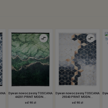
CANA
Dywan nowoczesny TOSCANA
Dywan nowoczesny TOSCANA
Dyw
44201 PRINT MODN...
29340 PRINT MODN...
od 90 zł
od 90 zł