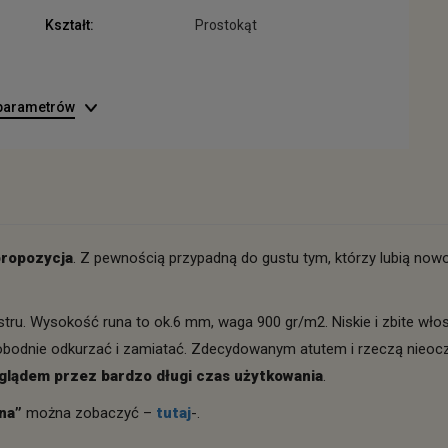
Kształt:
Prostokąt
 parametrów
propozycja
. Z pewnością przypadną do gustu tym, którzy lubią now
ru. Wysokość runa to ok.6 mm, waga 900 gr/m2. Niskie i zbite włosi
dnie odkurzać i zamiatać. Zdecydowanym atutem i rzeczą nieoczywi
glądem przez bardzo długi czas użytkowania
.
na”
można zobaczyć –
tutaj
-.