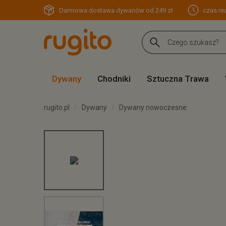
Darmowa dostawa dywanów od 249 zł
czas rea
Dywany
Chodniki
Sztuczna Trawa
rugito.pl
Dywany
Dywany nowoczesne