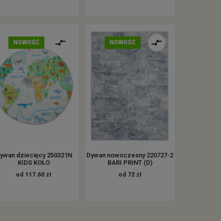
NOWOŚĆ
NOWOŚĆ
ywan dziecięcy 250321N
Dywan nowoczesny 220727-2
KIDS KOŁO
BARI PRINT (D)
od 117.60 zł
od 72 zł