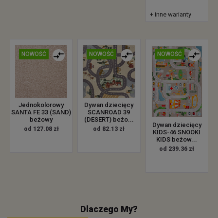
+ inne warianty
NOWOŚĆ
NOWOŚĆ
NOWOŚĆ
Jednokolorowy
Dywan dziecięcy
SANTA FE 33 (SAND)
SCANROAD 39
beżowy
(DESERT) beżo...
Dywan dziecięcy
od 127.08 zł
od 82.13 zł
KIDS-46 SNOOKI
KIDS beżow...
od 239.36 zł
Dlaczego My?