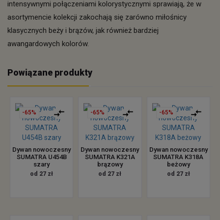
intensywnymi połączeniami kolorystycznymi sprawiają, że w
asortymencie kolekcji zakochają się zarówno miłośnicy
klasycznych beży i brązów, jak również bardziej
awangardowych kolorów.
Powiązane produkty
-65%
-65%
-65%
Dywan nowoczesny
Dywan nowoczesny
Dywan nowoczesny
SUMATRA U454B
SUMATRA K321A
SUMATRA K318A
szary
brązowy
beżowy
od 27 zł
od 27 zł
od 27 zł