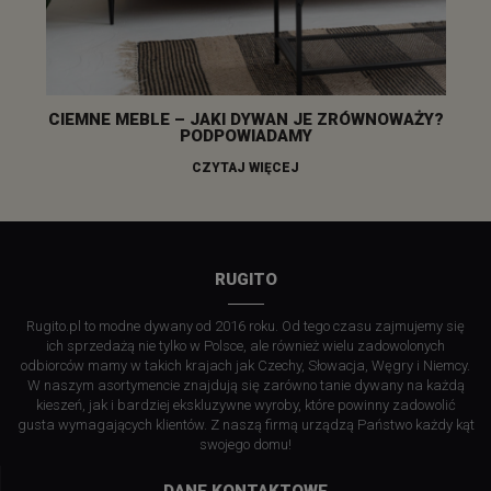
CIEMNE MEBLE – JAKI DYWAN JE ZRÓWNOWAŻY?
PODPOWIADAMY
CZYTAJ WIĘCEJ
RUGITO
Rugito.pl to modne dywany od 2016 roku. Od tego czasu zajmujemy się
ich sprzedażą nie tylko w Polsce, ale również wielu zadowolonych
odbiorców mamy w takich krajach jak Czechy, Słowacja, Węgry i Niemcy.
W naszym asortymencie znajdują się zarówno tanie dywany na każdą
kieszeń, jak i bardziej ekskluzywne wyroby, które powinny zadowolić
gusta wymagających klientów. Z naszą firmą urządzą Państwo każdy kąt
swojego domu!