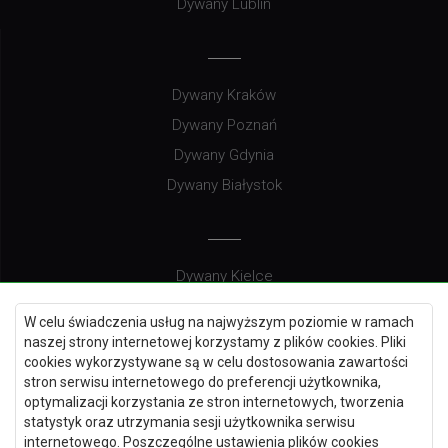
Dywany Lublin
Dywany Kraków
Dywany Poznań
Dywany Gdynia
Dywany Białystok
Dywany Kielce
Dywany Gdańsk
W celu świadczenia usług na najwyższym poziomie w ramach
Dywany Toruń
naszej strony internetowej korzystamy z plików cookies. Pliki
cookies wykorzystywane są w celu dostosowania zawartości
Dywany Bydgoszcz
stron serwisu internetowego do preferencji użytkownika,
optymalizacji korzystania ze stron internetowych, tworzenia
statystyk oraz utrzymania sesji użytkownika serwisu
internetowego. Poszczególne ustawienia plików cookies