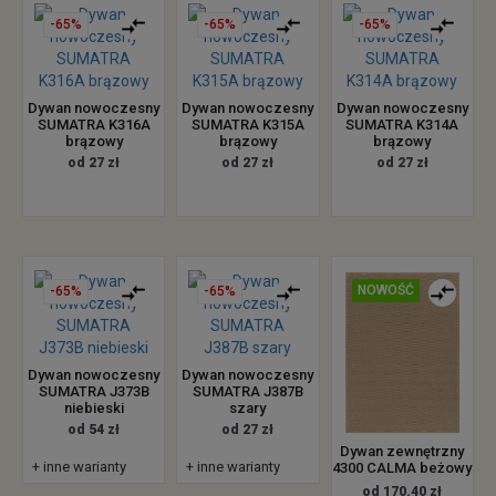
-65%
-65%
-65%
Dywan nowoczesny
Dywan nowoczesny
Dywan nowoczesny
SUMATRA K316A
SUMATRA K315A
SUMATRA K314A
brązowy
brązowy
brązowy
od 27 zł
od 27 zł
od 27 zł
NOWOŚĆ
-65%
-65%
Dywan nowoczesny
Dywan nowoczesny
SUMATRA J373B
SUMATRA J387B
niebieski
szary
od 54 zł
od 27 zł
Dywan zewnętrzny
+ inne warianty
+ inne warianty
4300 CALMA beżowy
od 170.40 zł