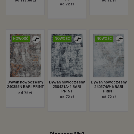
od 117.60 zł
od 72 zł
od 72 zł
NOWOŚĆ
NOWOŚĆ
NOWOŚĆ
Dywan nowoczesny
Dywan nowoczesny
Dywan nowoczesny
240355N BARI PRINT
250421A-1 BARI
240574W-6 BARI
PRINT
PRINT
od 72 zł
od 72 zł
od 72 zł
Dlaczego My?