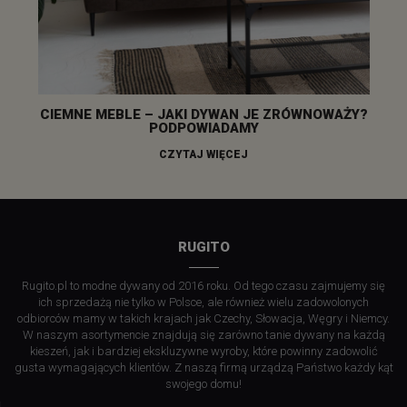
CIEMNE MEBLE – JAKI DYWAN JE ZRÓWNOWAŻY?
PODPOWIADAMY
CZYTAJ WIĘCEJ
RUGITO
Rugito.pl to modne dywany od 2016 roku. Od tego czasu zajmujemy się
ich sprzedażą nie tylko w Polsce, ale również wielu zadowolonych
odbiorców mamy w takich krajach jak Czechy, Słowacja, Węgry i Niemcy.
W naszym asortymencie znajdują się zarówno tanie dywany na każdą
kieszeń, jak i bardziej ekskluzywne wyroby, które powinny zadowolić
gusta wymagających klientów. Z naszą firmą urządzą Państwo każdy kąt
swojego domu!