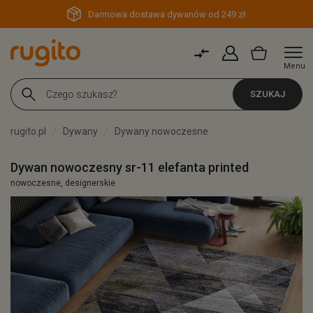
Darmowa dostawa dywanów od 249 zł
Menu
SZUKAJ
rugito.pl
Dywany
Dywany nowoczesne
Dywan nowoczesny sr-11 elefanta printed
nowoczesne, designerskie