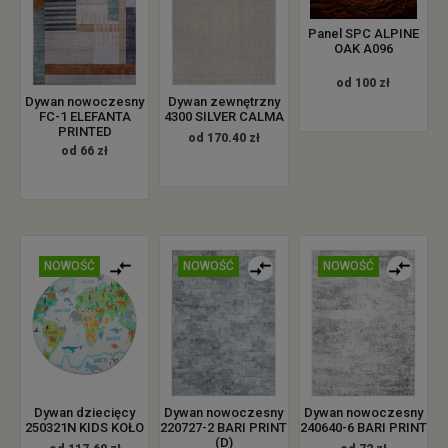
Panel SPC ALPINE
OAK A096
od 100 zł
Dywan nowoczesny
Dywan zewnętrzny
FC-1 ELEFANTA
4300 SILVER CALMA
PRINTED
od 170.40 zł
od 66 zł
NOWOŚĆ
NOWOŚĆ
NOWOŚĆ
Dywan dziecięcy
Dywan nowoczesny
Dywan nowoczesny
250321N KIDS KOŁO
220727-2 BARI PRINT
240640-6 BARI PRINT
(D)