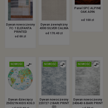
Panel SPC ALPINE
OAK A096
od 100 zł
Dywan nowoczesny
Dywan zewnętrzny
FC-1 ELEFANTA
4300 SILVER CALMA
PRINTED
od 170.40 zł
od 66 zł
NOWOŚĆ
NOWOŚĆ
NOWOŚĆ
Dywan dziecięcy
Dywan nowoczesny
Dywan nowoczesny
250321N KIDS KOŁO
220727-2 BARI PRINT
240640-6 BARI PRINT
(D)