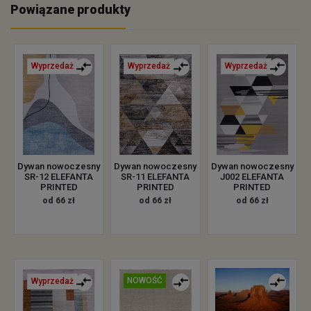
Powiązane produkty
Wyprzedaż
Wyprzedaż
Wyprzedaż
Dywan nowoczesny
Dywan nowoczesny
Dywan nowoczesny
SR-12 ELEFANTA
SR-11 ELEFANTA
J002 ELEFANTA
PRINTED
PRINTED
PRINTED
od 66 zł
od 66 zł
od 66 zł
NOWOŚĆ
Wyprzedaż