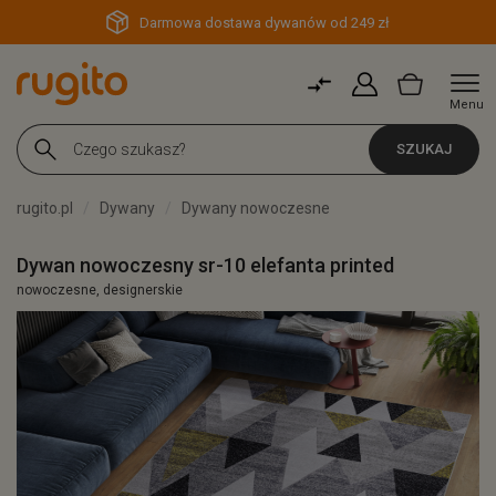
Darmowa dostawa dywanów od 249 zł
Menu
SZUKAJ
rugito.pl
Dywany
Dywany nowoczesne
Dywan nowoczesny sr-10 elefanta printed
nowoczesne, designerskie