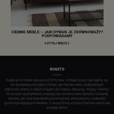
CIEMNE MEBLE – JAKI DYWAN JE ZRÓWNOWAŻY?
PODPOWIADAMY
CZYTAJ WIĘCEJ
RUGITO
Rugito.pl to modne dywany od 2016 roku. Od tego czasu zajmujemy się
ich sprzedażą nie tylko w Polsce, ale również wielu zadowolonych
odbiorców mamy w takich krajach jak Czechy, Słowacja, Węgry i Niemcy.
W naszym asortymencie znajdują się zarówno tanie dywany na każdą
kieszeń, jak i bardziej ekskluzywne wyroby, które powinny zadowolić
gusta wymagających klientów. Z naszą firmą urządzą Państwo każdy kąt
swojego domu!