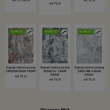
od 117.60 zł
od 72 zł
od 72 zł
NOWOŚĆ
NOWOŚĆ
NOWOŚĆ
Dywan nowoczesny
Dywan nowoczesny
Dywan nowoczesny
240355N BARI PRINT
250421A-1 BARI
240574W-6 BARI
PRINT
PRINT
od 72 zł
od 72 zł
od 72 zł
Dlaczego My?