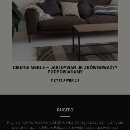
CIEMNE MEBLE – JAKI DYWAN JE ZRÓWNOWAŻY?
PODPOWIADAMY
CZYTAJ WIĘCEJ
RUGITO
Rugito.pl to modne dywany od 2016 roku. Od tego czasu zajmujemy się
ich sprzedażą nie tylko w Polsce, ale również wielu zadowolonych