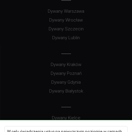
Dywany Warszawa
Dywany Wrocław
Dywany Szczecin
Dywany Lublin
Dywany Kraków
Dywany Poznań
Dywany Gdynia
Dywany Białystok
Dywany Kielce
Dywany Gdańsk
W celu świadczenia usług na najwyższym poziomie w ramach