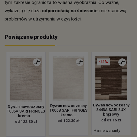
tym zakresie ogranicza to własna wyobraźnia. Co ważne,
wykazują się dużą
odpornością na ścieranie
i nie stanowią
problemów w utrzymaniu w czystości.
Powiązane produkty
-41%
Dywan nowoczesny
Dywan nowoczesny
Dywan nowoczesny
3443A SARI 3UX
T006B SARI FRINGES
T006A SARI FRINGES
brązowy
kremo...
kremo...
od 61.15 zł
od 122.30 zł
od 122.30 zł
+ inne warianty