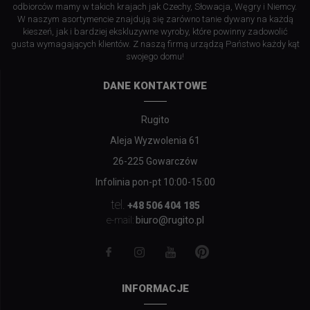
odbiorców mamy w takich krajach jak Czechy, Słowacja, Węgry i Niemcy.
W naszym asortymencie znajdują się zarówno tanie dywany na każdą
kieszeń, jak i bardziej ekskluzywne wyroby, które powinny zadowolić
gusta wymagających klientów. Z naszą firmą urządzą Państwo każdy kąt
swojego domu!
DANE KONTAKTOWE
Rugito
Aleja Wyzwolenia 61
26-225 Gowarczów
Infolinia pon-pt 10:00-15:00
tel.
+48 506 404 185
biuro@rugito.pl
e-mail:
INFORMACJE