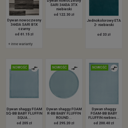
Dywan nowoczesny
SARI 3443A 3TX
niebieski
od 122.30 zł
Dywan nowoczesny
Jednokolorowy ETA
3443A SARI B1X
2- niebieski
czarny
od 61.15 zł
od 33 zł
+ inne warianty
NOWOŚĆ
NOWOŚĆ
NOWOŚĆ
Dywan shaggy FOAM
Dywan shaggy FOAM
Dywan shaggy
SQ-BB BABY FLUFFIN
R-BB BABY FLUFFIN
FOAM-BB BABY
SQUA...
ROUND...
FLUFFIN niebies...
od 205 zł
od 295.20 zł
od 200.40 zł