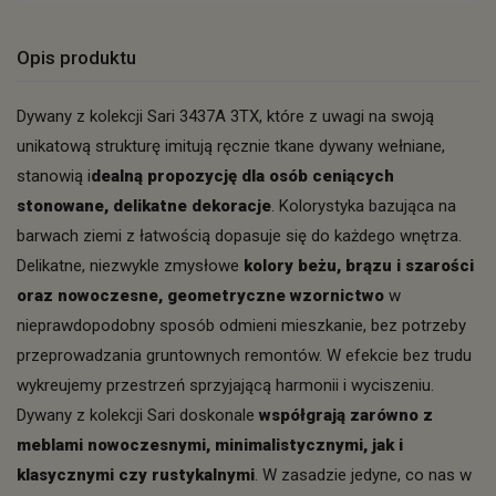
Opis produktu
Dywany z kolekcji Sari 3437A 3TX, które z uwagi na swoją
unikatową strukturę imitują ręcznie tkane dywany wełniane,
stanowią i
dealną propozycję dla osób ceniących
stonowane, delikatne dekoracje
. Kolorystyka bazująca na
barwach ziemi z łatwością dopasuje się do każdego wnętrza.
Delikatne, niezwykle zmysłowe
kolory beżu, brązu i szarości
oraz nowoczesne, geometryczne wzornictwo
w
nieprawdopodobny sposób odmieni mieszkanie, bez potrzeby
przeprowadzania gruntownych remontów. W efekcie bez trudu
wykreujemy przestrzeń sprzyjającą harmonii i wyciszeniu.
Dywany z kolekcji Sari doskonale
współgrają zarówno z
meblami nowoczesnymi, minimalistycznymi, jak i
klasycznymi czy rustykalnymi
. W zasadzie jedyne, co nas w