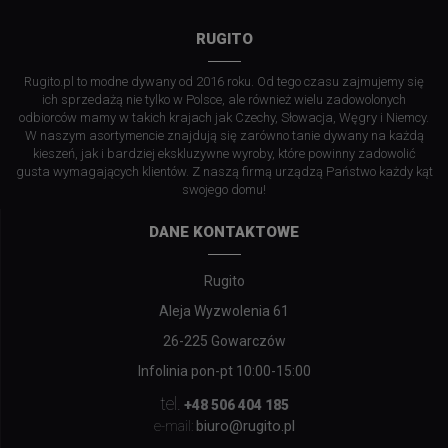
RUGITO
Rugito.pl to modne dywany od 2016 roku. Od tego czasu zajmujemy się
ich sprzedażą nie tylko w Polsce, ale również wielu zadowolonych
odbiorców mamy w takich krajach jak Czechy, Słowacja, Węgry i Niemcy.
W naszym asortymencie znajdują się zarówno tanie dywany na każdą
kieszeń, jak i bardziej ekskluzywne wyroby, które powinny zadowolić
gusta wymagających klientów. Z naszą firmą urządzą Państwo każdy kąt
swojego domu!
DANE KONTAKTOWE
Rugito
Aleja Wyzwolenia 61
26-225 Gowarczów
Infolinia pon-pt 10:00-15:00
tel.
+48 506 404 185
biuro@rugito.pl
e-mail: