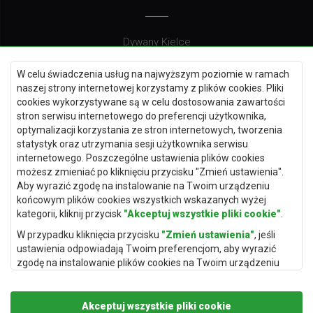
Dywany Kielce
Dywany Gdańsk
W celu świadczenia usług na najwyższym poziomie w ramach
Dywany Toruń
naszej strony internetowej korzystamy z plików cookies. Pliki
cookies wykorzystywane są w celu dostosowania zawartości
Dywany Bydgoszcz
stron serwisu internetowego do preferencji użytkownika,
optymalizacji korzystania ze stron internetowych, tworzenia
statystyk oraz utrzymania sesji użytkownika serwisu
internetowego. Poszczególne ustawienia plików cookies
Dywany Łódź
możesz zmieniać po kliknięciu przycisku "Zmień ustawienia".
Aby wyrazić zgodę na instalowanie na Twoim urządzeniu
Dywany Katowice
końcowym plików cookies wszystkich wskazanych wyżej
Dywany Rzeszów
kategorii, kliknij przycisk
"Akceptuj wszystkie pliki cookie"
.
Dywany Częstochowa
W przypadku kliknięcia przycisku
"Zmień ustawienia"
, jeśli
ustawienia odpowiadają Twoim preferencjom, aby wyrazić
zgodę na instalowanie plików cookies na Twoim urządzeniu
końcowym w wybranym przez Ciebie zakresie, kliknij przycisk
"Zapisz i zaakceptuj"
.
Akceptuj wszystkie pliki cookie
Podstawą przetwarzania danych osobowych, w zakresie w