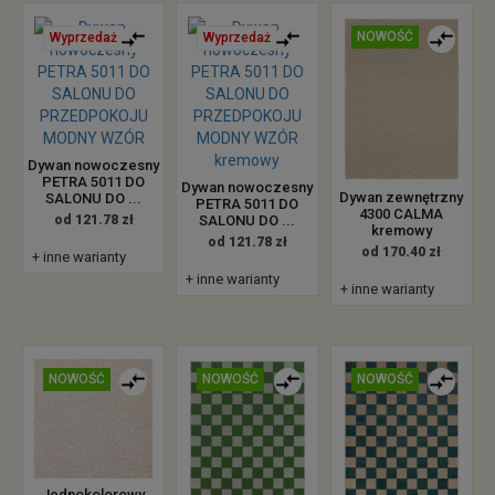
NOWOŚĆ
Wyprzedaż
Wyprzedaż
Dywan nowoczesny
PETRA 5011 DO
Dywan nowoczesny
Dywan zewnętrzny
SALONU DO ...
PETRA 5011 DO
4300 CALMA
od 121.78 zł
SALONU DO ...
kremowy
od 121.78 zł
od 170.40 zł
+ inne warianty
+ inne warianty
+ inne warianty
NOWOŚĆ
NOWOŚĆ
NOWOŚĆ
Jednokolorowy