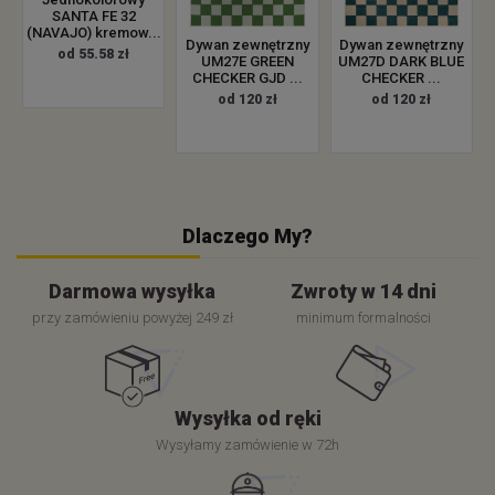
SANTA FE 32
(NAVAJO) kremow...
Dywan zewnętrzny
Dywan zewnętrzny
od 55.58 zł
UM27E GREEN
UM27D DARK BLUE
CHECKER GJD ...
CHECKER ...
od 120 zł
od 120 zł
Dlaczego My?
Darmowa wysyłka
Zwroty w 14 dni
przy zamówieniu powyżej 249 zł
minimum formalności
Wysyłka od ręki
Wysyłamy zamówienie w 72h