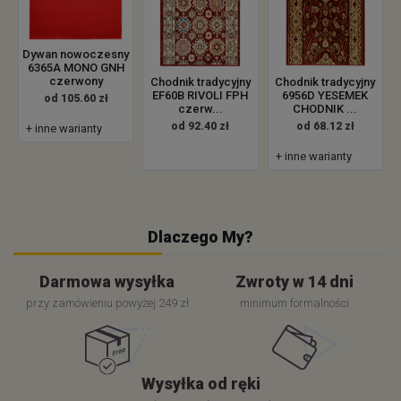
Dywan nowoczesny
6365A MONO GNH
czerwony
Chodnik tradycyjny
Chodnik tradycyjny
EF60B RIVOLI FPH
6956D YESEMEK
od 105.60 zł
czerw...
CHODNIK ...
od 92.40 zł
od 68.12 zł
+ inne warianty
+ inne warianty
Dlaczego My?
Darmowa wysyłka
Zwroty w 14 dni
przy zamówieniu powyżej 249 zł
minimum formalności
Wysyłka od ręki