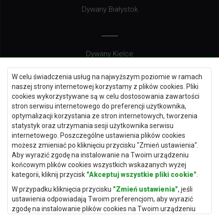
Dywany Białystok
Dywany Kielce
Dywany Gdańsk
W celu świadczenia usług na najwyższym poziomie w ramach
Dywany Toruń
naszej strony internetowej korzystamy z plików cookies. Pliki
cookies wykorzystywane są w celu dostosowania zawartości
Dywany Bydgoszcz
stron serwisu internetowego do preferencji użytkownika,
optymalizacji korzystania ze stron internetowych, tworzenia
statystyk oraz utrzymania sesji użytkownika serwisu
internetowego. Poszczególne ustawienia plików cookies
Dywany Łódź
możesz zmieniać po kliknięciu przycisku "Zmień ustawienia".
Aby wyrazić zgodę na instalowanie na Twoim urządzeniu
Dywany Katowice
końcowym plików cookies wszystkich wskazanych wyżej
Dywany Rzeszów
kategorii, kliknij przycisk
"Akceptuj wszystkie pliki cookie"
.
Dywany Częstochowa
W przypadku kliknięcia przycisku
"Zmień ustawienia"
, jeśli
ustawienia odpowiadają Twoim preferencjom, aby wyrazić
zgodę na instalowanie plików cookies na Twoim urządzeniu
końcowym w wybranym przez Ciebie zakresie, kliknij przycisk