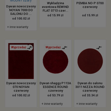
Wykładzina
PEMBA NO-P 0700
Dywan nowoczesny
eventowa REWIND
czerwony
NOYAN 7000 DO
FLAT 0713 czer...
SALONU DO ...
od 15.99 zł
od 15.99 zł
od 100.02 zł
+ inne warianty
Wyprzedaż
Wyprzedaż
Dywan nowoczesny
Dywan shaggy P113A
Dywan do salonu
070 NOYAN
ESSENCE ROUND
3011 NIZZA ROUND
czerwony
czerwony
czerwony
od 100.02 zł
od 53.79 zł
od 33.34 zł
+ inne warianty
+ inne warianty