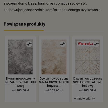
swojego domu klasę, harmonię i ponadczasowy styl,
zachowując jednocześnie komfort codziennego użytkowania.
Powiązane produkty
Wyprzedaż
Dywan nowoczesny
Dywan nowoczesny
Dywan nowoczesny
NJ74A CRYSTAL HBB
NJ74A CRYSTAL GYU
NI90A CRYSTAL GYU
szary
brązow...
beżowy
od 105.60 zł
od 105.60 zł
od 105.60 zł
+ inne warianty