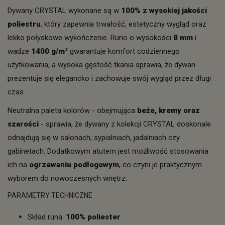
Dywany CRYSTAL wykonane są w
100% z wysokiej jakości
poliestru
, który zapewnia trwałość, estetyczny wygląd oraz
lekko połyskowe wykończenie. Runo o wysokości
8 mm
i
wadze
1400 g/m²
gwarantuje komfort codziennego
użytkowania, a wysoka gęstość tkania sprawia, że dywan
prezentuje się elegancko i zachowuje swój wygląd przez długi
czas.
Neutralna paleta kolorów - obejmująca
beże, kremy oraz
szarości
- sprawia, że dywany z kolekcji CRYSTAL doskonale
odnajdują się w salonach, sypialniach, jadalniach czy
gabinetach. Dodatkowym atutem jest możliwość stosowania
ich na
ogrzewaniu podłogowym
, co czyni je praktycznym
wyborem do nowoczesnych wnętrz.
PARAMETRY TECHNICZNE
Skład runa:
100% poliester