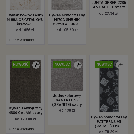
LUNTA GRREP 2236
ANTRACIET szary
od 27.34 zł
Dywan nowoczesny
Dywan nowoczesny
NI88A CRYSTAL GYU
NI70A SHRNIK
brązow...
CRYSTAL HBB...
od 1056 zł
od 105.60 zł
+ inne warianty
NOWOŚĆ
NOWOŚĆ
NOWOŚĆ
Jednokolorowy
SANTA FE 92
(GRANITE) szary
Dywan zewnętrzny
od 130 zł
4300 CALMA szary
Dywan nowoczesny
od 170.40 zł
PATTERNS 95
(BASALT) sza...
+ inne warianty
od 78.39 zł