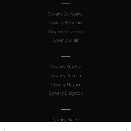
Dywany Warszawa
Dywany Wrocław
Dywany Szczecin
Dywany Lublin
Dywany Kraków
Dywany Poznań
Dywany Gdynia
Dywany Białystok
Dywany Kielce
Dywany Gdańsk