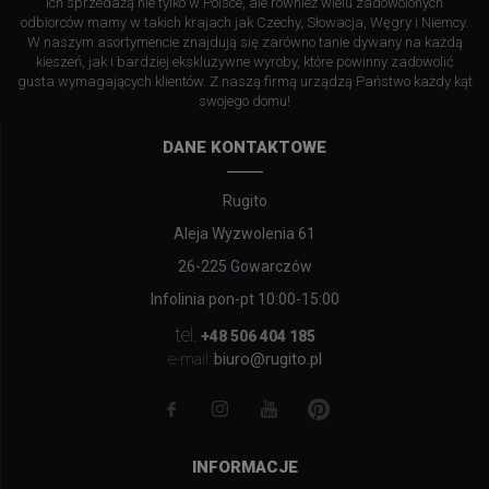
ich sprzedażą nie tylko w Polsce, ale również wielu zadowolonych
odbiorców mamy w takich krajach jak Czechy, Słowacja, Węgry i Niemcy.
W naszym asortymencie znajdują się zarówno tanie dywany na każdą
kieszeń, jak i bardziej ekskluzywne wyroby, które powinny zadowolić
gusta wymagających klientów. Z naszą firmą urządzą Państwo każdy kąt
swojego domu!
DANE KONTAKTOWE
Rugito
Aleja Wyzwolenia 61
26-225 Gowarczów
Infolinia pon-pt 10:00-15:00
tel.
+48 506 404 185
biuro@rugito.pl
e-mail:
INFORMACJE