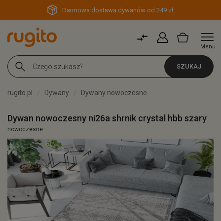
Darmowa dostawa dywanów od 249 zł
Menu
SZUKAJ
rugito.pl
Dywany
Dywany nowoczesne
Dywan nowoczesny ni26a shrnik crystal hbb szary
nowoczesne