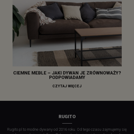
CIEMNE MEBLE – JAKI DYWAN JE ZRÓWNOWAŻY?
PODPOWIADAMY
CZYTAJ WIĘCEJ
RUGITO
Rugito.pl to modne dywany od 2016 roku. Od tego czasu zajmujemy się