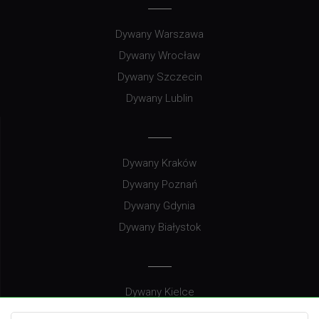
Dywany Warszawa
Dywany Wrocław
Dywany Szczecin
Dywany Lublin
Dywany Kraków
Dywany Poznań
Dywany Gdynia
Dywany Białystok
Dywany Kielce
Dywany Gdańsk