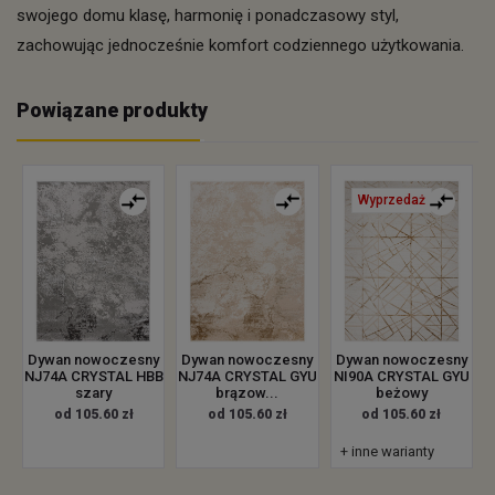
swojego domu klasę, harmonię i ponadczasowy styl,
zachowując jednocześnie komfort codziennego użytkowania.
Powiązane produkty
Wyprzedaż
Dywan nowoczesny
Dywan nowoczesny
Dywan nowoczesny
NJ74A CRYSTAL HBB
NJ74A CRYSTAL GYU
NI90A CRYSTAL GYU
szary
brązow...
beżowy
od 105.60 zł
od 105.60 zł
od 105.60 zł
+ inne warianty