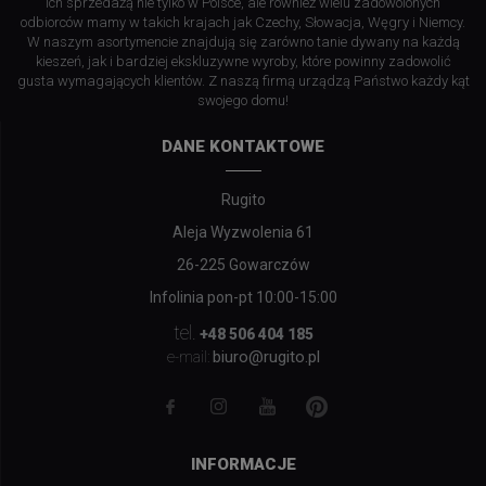
ich sprzedażą nie tylko w Polsce, ale również wielu zadowolonych
odbiorców mamy w takich krajach jak Czechy, Słowacja, Węgry i Niemcy.
W naszym asortymencie znajdują się zarówno tanie dywany na każdą
kieszeń, jak i bardziej ekskluzywne wyroby, które powinny zadowolić
gusta wymagających klientów. Z naszą firmą urządzą Państwo każdy kąt
swojego domu!
DANE KONTAKTOWE
Rugito
Aleja Wyzwolenia 61
26-225 Gowarczów
Infolinia pon-pt 10:00-15:00
tel.
+48 506 404 185
biuro@rugito.pl
e-mail:
INFORMACJE