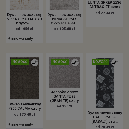
LUNTA GRREP 2236
ANTRACIET szary
od 27.34 zł
Dywan nowoczesny
Dywan nowoczesny
NI88A CRYSTAL GYU
NI70A SHRNIK
brązow...
CRYSTAL HBB...
od 1056 zł
od 105.60 zł
+ inne warianty
NOWOŚĆ
NOWOŚĆ
NOWOŚĆ
Jednokolorowy
SANTA FE 92
(GRANITE) szary
Dywan zewnętrzny
od 130 zł
4300 CALMA szary
Dywan nowoczesny
od 170.40 zł
PATTERNS 95
(BASALT) sza...
+ inne warianty
od 78.39 zł