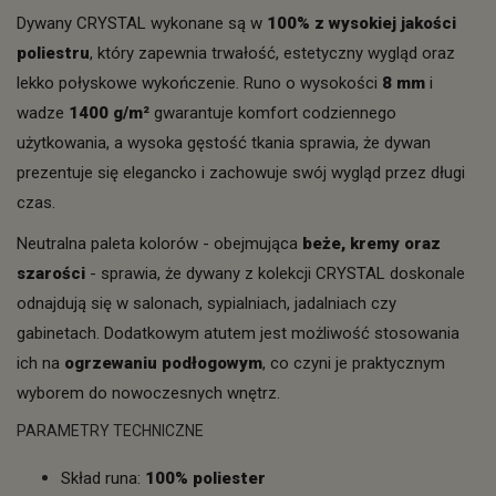
Dywany CRYSTAL wykonane są w
100% z wysokiej jakości
poliestru
, który zapewnia trwałość, estetyczny wygląd oraz
lekko połyskowe wykończenie. Runo o wysokości
8 mm
i
wadze
1400 g/m²
gwarantuje komfort codziennego
użytkowania, a wysoka gęstość tkania sprawia, że dywan
prezentuje się elegancko i zachowuje swój wygląd przez długi
czas.
Neutralna paleta kolorów - obejmująca
beże, kremy oraz
szarości
- sprawia, że dywany z kolekcji CRYSTAL doskonale
odnajdują się w salonach, sypialniach, jadalniach czy
gabinetach. Dodatkowym atutem jest możliwość stosowania
ich na
ogrzewaniu podłogowym
, co czyni je praktycznym
wyborem do nowoczesnych wnętrz.
PARAMETRY TECHNICZNE
Skład runa:
100% poliester