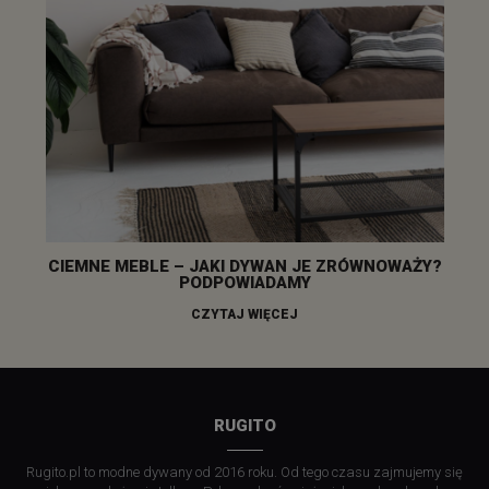
CIEMNE MEBLE – JAKI DYWAN JE ZRÓWNOWAŻY?
PODPOWIADAMY
CZYTAJ WIĘCEJ
RUGITO
Rugito.pl to modne dywany od 2016 roku. Od tego czasu zajmujemy się