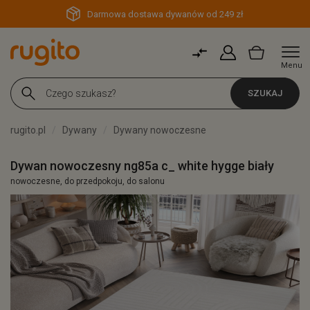
Darmowa dostawa dywanów od 249 zł
Menu
SZUKAJ
rugito.pl
Dywany
Dywany nowoczesne
Dywan nowoczesny ng85a c_ white hygge biały
nowoczesne, do przedpokoju, do salonu