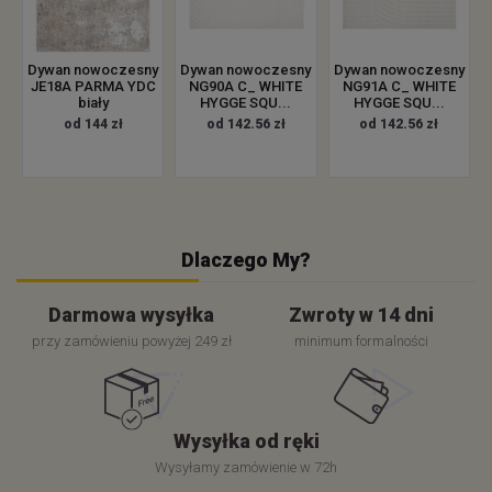
Dywan nowoczesny
Dywan nowoczesny
Dywan nowoczesny
JE18A PARMA YDC
NG90A C_ WHITE
NG91A C_ WHITE
biały
HYGGE SQU...
HYGGE SQU...
od 144 zł
od 142.56 zł
od 142.56 zł
Dlaczego My?
Darmowa wysyłka
Zwroty w 14 dni
przy zamówieniu powyżej 249 zł
minimum formalności
Wysyłka od ręki
Wysyłamy zamówienie w 72h