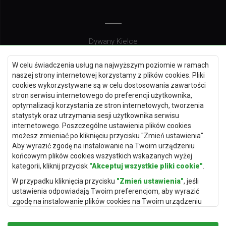
Dywany Kielce
Dywany Gdańsk
W celu świadczenia usług na najwyższym poziomie w ramach
Dywany Toruń
naszej strony internetowej korzystamy z plików cookies. Pliki
cookies wykorzystywane są w celu dostosowania zawartości
Dywany Bydgoszcz
stron serwisu internetowego do preferencji użytkownika,
optymalizacji korzystania ze stron internetowych, tworzenia
statystyk oraz utrzymania sesji użytkownika serwisu
internetowego. Poszczególne ustawienia plików cookies
Dywany Łódź
możesz zmieniać po kliknięciu przycisku "Zmień ustawienia".
Aby wyrazić zgodę na instalowanie na Twoim urządzeniu
Dywany Katowice
końcowym plików cookies wszystkich wskazanych wyżej
Dywany Rzeszów
kategorii, kliknij przycisk
"Akceptuj wszystkie pliki cookie"
.
Dywany Częstochowa
W przypadku kliknięcia przycisku
"Zmień ustawienia"
, jeśli
ustawienia odpowiadają Twoim preferencjom, aby wyrazić
zgodę na instalowanie plików cookies na Twoim urządzeniu
końcowym w wybranym przez Ciebie zakresie, kliknij przycisk
"Zapisz i zaakceptuj"
.