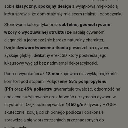
sobie
klasyczny, spokojny design
z wyjątkową miękkością,
która sprawia, że dom staje się miejscem relaksu i odpoczynku.
Stonowana kolorystyka oraz
subtelne, geometryczne
wzory o wyczuwalnej strukturze
nadają dywanom
elegancki, a jednocześnie bardzo naturalny charakter.
Dzięki
dwuwarstwowemu tkaniu
powierzchnia dywanu
zyskuje głębię i delikatny efekt 3D, który podkreśla jego
luksusowy wygląd bez nadmiernej dekoracyjności.
Runo o wysokości aż
18 mm
zapewnia niezwykłą miękkość i
komfort pod stopami. Połączenie
55% polipropylenu
(PP)
oraz
45% poliestru
gwarantuje trwałość, odporność na
codzienne użytkowanie oraz łatwość utrzymania dywanu w
czystości. Dzięki solidnej wadze
1450 g/m²
dywany HYGGE
skutecznie izolują od chłodnego podłoża i doskonale
sprawdzają się w przestrzeniach przeznaczonych do
wypoczynku.