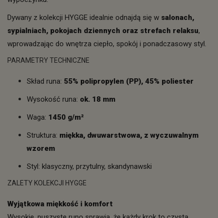
Dywany z kolekcji HYGGE idealnie odnajdą się w
salonach,
sypialniach, pokojach dziennych oraz strefach relaksu
,
wprowadzając do wnętrza ciepło, spokój i ponadczasowy styl.
PARAMETRY TECHNICZNE
Skład runa:
55% polipropylen (PP), 45% poliester
Wysokość runa:
ok. 18 mm
Waga:
1450 g/m²
Struktura:
miękka, dwuwarstwowa, z wyczuwalnym
wzorem
Styl: klasyczny, przytulny, skandynawski
ZALETY KOLEKCJI HYGGE
Wyjątkowa miękkość i komfort
Wysokie, puszyste runo sprawia, że każdy krok to czysta