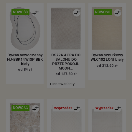
NOWOŚĆ
NOWOŚĆ
Dywan nowoczesny
DS72A AGRA DO
Dywan sznurkowy
HJ-BBK14 WISP BBK
SALONU DO
WLC102 LONI biały
biały
PRZEDPOKOJU
od 313.60 zł
MODN...
od 84 zł
od 127.80 zł
+ inne warianty
NOWOŚĆ
Wyprzedaż
Wyprzedaż