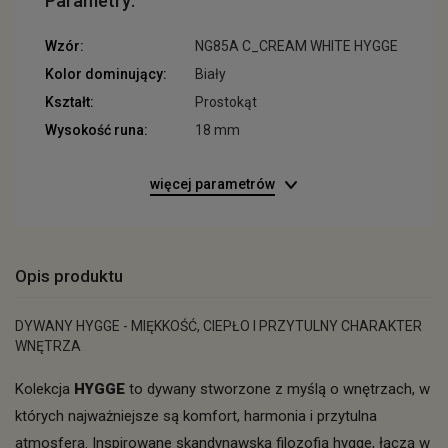
Parametry:
Wzór:
NG85A C_CREAM WHITE HYGGE
Kolor dominujący:
Biały
Kształt:
Prostokąt
Wysokość runa:
18 mm
więcej parametrów
Opis produktu
DYWANY HYGGE - MIĘKKOŚĆ, CIEPŁO I PRZYTULNY CHARAKTER
WNĘTRZA
Kolekcja
HYGGE
to dywany stworzone z myślą o wnętrzach, w
których najważniejsze są komfort, harmonia i przytulna
atmosfera. Inspirowane skandynawską filozofią hygge, łączą w