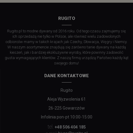
RUGITO
Rugito.pl to modne dywany od 2016 roku. Od tego czasu zajmujemy się
ich sprzedażą nie tylko w Polsce, ale również wielu zadowolonych
odbiorców mamy w takich krajach jak Czechy, Słowacja, Węgry i Niemcy.
W naszym asortymencie znajdują się zarówno tanie dywany na każdą
kieszeń, jak i bardziej ekskluzywne wyroby, które powinny zadowolić
gusta wymagających klientów. Z naszą firmą urządzą Państwo każdy kąt
swojego domu!
DANE KONTAKTOWE
Rugito
Aleja Wyzwolenia 61
26-225 Gowarczów
Infolinia pon-pt 10:00-15:00
tel.
+48 506 404 185