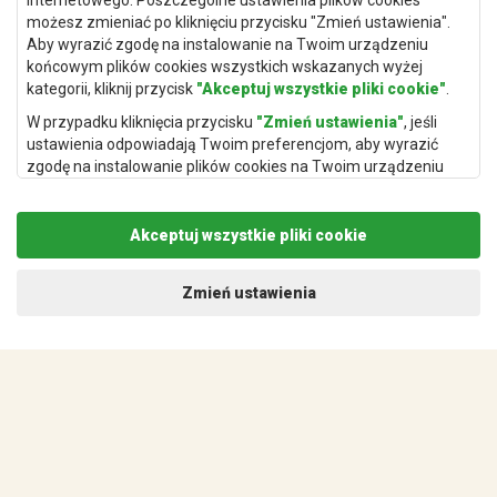
internetowego. Poszczególne ustawienia plików cookies
Dywany Kraków
możesz zmieniać po kliknięciu przycisku "Zmień ustawienia".
Aby wyrazić zgodę na instalowanie na Twoim urządzeniu
Dywany Poznań
końcowym plików cookies wszystkich wskazanych wyżej
Dywany Gdynia
kategorii, kliknij przycisk
"Akceptuj wszystkie pliki cookie"
.
Dywany Białystok
W przypadku kliknięcia przycisku
"Zmień ustawienia"
, jeśli
ustawienia odpowiadają Twoim preferencjom, aby wyrazić
zgodę na instalowanie plików cookies na Twoim urządzeniu
końcowym w wybranym przez Ciebie zakresie, kliknij przycisk
"Zapisz i zaakceptuj"
.
Dywany Kielce
Akceptuj wszystkie pliki cookie
Podstawą przetwarzania danych osobowych, w zakresie w
Dywany Gdańsk
jakim pliki cookie będą je zawierać, jest uzasadniony interes
administratora danych osobowych (Rugito Radosław Bartosik z
Dywany Toruń
Zmień ustawienia
siedzibą w Gowarczowie, ul. Aleja Wyzwolenia 61, 26-225
Dywany Bydgoszcz
Gowarczów) lub podmiotów trzecich, aby umożliwić
świadczonie wysokiej jakości usług w ramach naszej strony
internetowej oraz działań marketingowych administratora
danych osobowych oraz jego Zaufanych Partnerów.
Dywany Łódź
Więcej informacji na temat plików cookies a także
przetwarzania danych osobowych znajdzuje się w naszej
Dywany Katowice
Polityce prywatności
.
Dywany Rzeszów