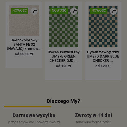
NOWOŚĆ
NOWOŚĆ
NOWOŚĆ
Jednokolorowy
SANTA FE 32
(NAVAJO) kremow...
Dywan zewnętrzny
Dywan zewnętrzny
od 55.58 zł
UM27E GREEN
UM27D DARK BLUE
CHECKER GJD ...
CHECKER ...
od 120 zł
od 120 zł
Dlaczego My?
Darmowa wysyłka
Zwroty w 14 dni
przy zamówieniu powyżej 249 zł
minimum formalności