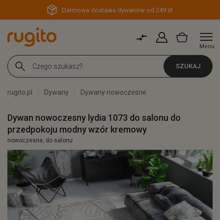
Darmowa dostawa dywanów od 249 zł
Menu
SZUKAJ
rugito.pl
Dywany
Dywany nowoczesne
Dywan nowoczesny lydia 1073 do salonu do
przedpokoju modny wzór kremowy
nowoczesne, do salonu