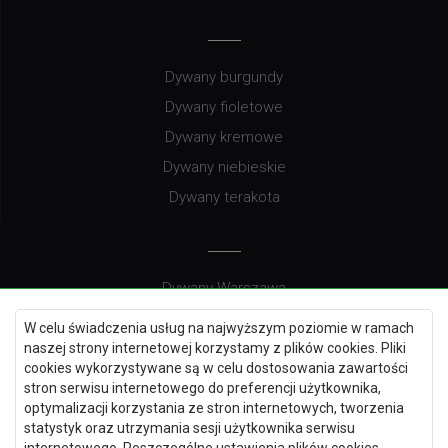
Dywany burgundy
Dywany fioletowe
Dywany kremowe
Dywany niebieskie
Dywany terakota
Dywany Warszawa
Dywany Wrocław
W celu świadczenia usług na najwyższym poziomie w ramach
Dywany Szczecin
naszej strony internetowej korzystamy z plików cookies. Pliki
cookies wykorzystywane są w celu dostosowania zawartości
Dywany Lublin
stron serwisu internetowego do preferencji użytkownika,
optymalizacji korzystania ze stron internetowych, tworzenia
statystyk oraz utrzymania sesji użytkownika serwisu