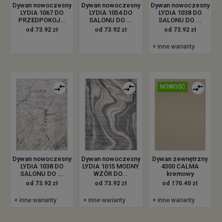
Dywan nowoczesny
Dywan nowoczesny
Dywan nowoczesny
LYDIA 1067 DO
LYDIA 1054 DO
LYDIA 1038 DO
PRZEDPOKOJ...
SALONU DO ...
SALONU DO ...
od 73.92 zł
od 73.92 zł
od 73.92 zł
+ inne warianty
NOWOŚĆ
Dywan zewnętrzny
Dywan nowoczesny
Dywan nowoczesny
4300 CALMA
LYDIA 1038 DO
LYDIA 1015 MODNY
kremowy
SALONU DO ...
WZÓR DO...
od 170.40 zł
od 73.92 zł
od 73.92 zł
+ inne warianty
+ inne warianty
+ inne warianty