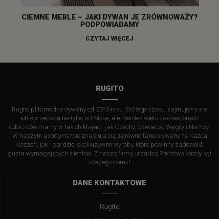
CIEMNE MEBLE – JAKI DYWAN JE ZRÓWNOWAŻY?
PODPOWIADAMY
CZYTAJ WIĘCEJ
RUGITO
Rugito.pl to modne dywany od 2016 roku. Od tego czasu zajmujemy się
ich sprzedażą nie tylko w Polsce, ale również wielu zadowolonych
odbiorców mamy w takich krajach jak Czechy, Słowacja, Węgry i Niemcy.
W naszym asortymencie znajdują się zarówno tanie dywany na każdą
kieszeń, jak i bardziej ekskluzywne wyroby, które powinny zadowolić
gusta wymagających klientów. Z naszą firmą urządzą Państwo każdy kąt
swojego domu!
DANE KONTAKTOWE
Rugito