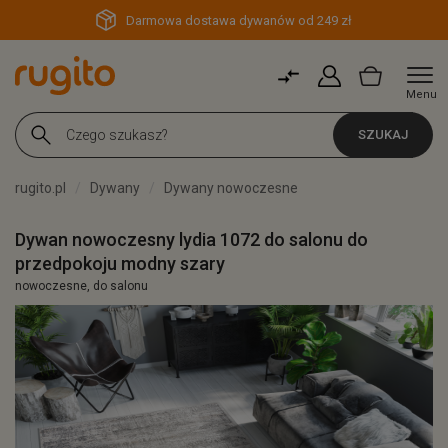
Darmowa dostawa dywanów od 249 zł
Menu
SZUKAJ
rugito.pl
Dywany
Dywany nowoczesne
Dywan nowoczesny lydia 1072 do salonu do
przedpokoju modny szary
nowoczesne, do salonu