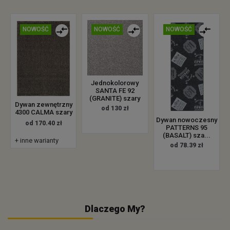
NOWOŚĆ
NOWOŚĆ
NOWOŚĆ
Jednokolorowy
SANTA FE 92
(GRANITE) szary
Dywan zewnętrzny
od 130 zł
4300 CALMA szary
Dywan nowoczesny
od 170.40 zł
PATTERNS 95
(BASALT) sza...
+ inne warianty
od 78.39 zł
Dlaczego My?