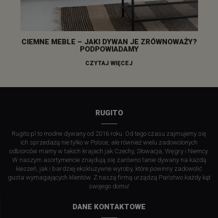
CIEMNE MEBLE – JAKI DYWAN JE ZRÓWNOWAŻY?
PODPOWIADAMY
CZYTAJ WIĘCEJ
RUGITO
Rugito.pl to modne dywany od 2016 roku. Od tego czasu zajmujemy się
ich sprzedażą nie tylko w Polsce, ale również wielu zadowolonych
odbiorców mamy w takich krajach jak Czechy, Słowacja, Węgry i Niemcy.
W naszym asortymencie znajdują się zarówno tanie dywany na każdą
kieszeń, jak i bardziej ekskluzywne wyroby, które powinny zadowolić
gusta wymagających klientów. Z naszą firmą urządzą Państwo każdy kąt
swojego domu!
DANE KONTAKTOWE