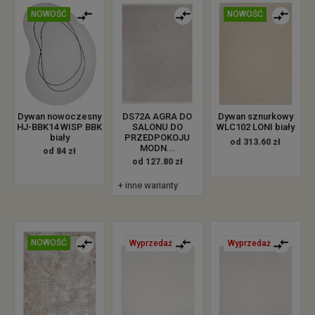
NOWOŚĆ
NOWOŚĆ
Dywan nowoczesny
DS72A AGRA DO
Dywan sznurkowy
HJ-BBK14 WISP BBK
SALONU DO
WLC102 LONI biały
biały
PRZEDPOKOJU
od 313.60 zł
MODN...
od 84 zł
od 127.80 zł
+ inne warianty
NOWOŚĆ
Wyprzedaż
Wyprzedaż