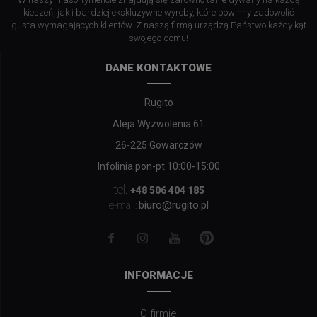
kieszeń, jak i bardziej ekskluzywne wyroby, które powinny zadowolić
gusta wymagających klientów. Z naszą firmą urządzą Państwo każdy kąt
swojego domu!
DANE KONTAKTOWE
Rugito
Aleja Wyzwolenia 61
26-225 Gowarczów
Infolinia pon-pt 10:00-15:00
tel.
+48 506 404 185
biuro@rugito.pl
e-mail:
INFORMACJE
O firmie