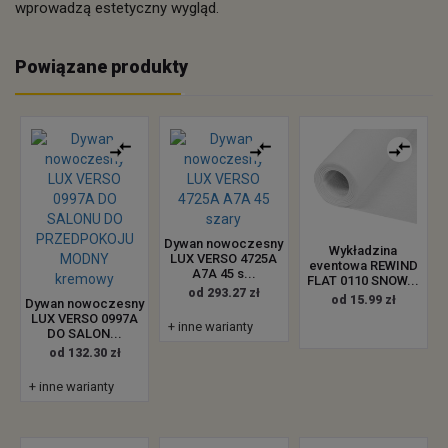
wprowadzą estetyczny wygląd.
Powiązane produkty
Dywan nowoczesny
Wykładzina
LUX VERSO 4725A
eventowa REWIND
A7A 45 s...
FLAT 0110 SNOW...
od 293.27 zł
od 15.99 zł
Dywan nowoczesny
LUX VERSO 0997A
+ inne warianty
DO SALON...
od 132.30 zł
+ inne warianty