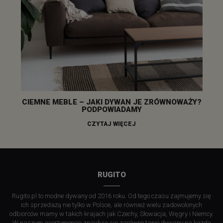
CIEMNE MEBLE – JAKI DYWAN JE ZRÓWNOWAŻY?
PODPOWIADAMY
CZYTAJ WIĘCEJ
RUGITO
Rugito.pl to modne dywany od 2016 roku. Od tego czasu zajmujemy się
ich sprzedażą nie tylko w Polsce, ale również wielu zadowolonych
odbiorców mamy w takich krajach jak Czechy, Słowacja, Węgry i Niemcy.
W naszym asortymencie znajdują się zarówno tanie dywany na każdą