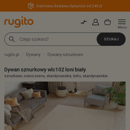
Darmowa dostawa dywanów od 249 zł
Menu
SZUKAJ
rugito.pl
Dywany
Dywany sznurkowe
Dywan sznurkowy wlc102 loni biały
sznurkowe, nowoczesne, skandynawskie, boho, skandynawskie