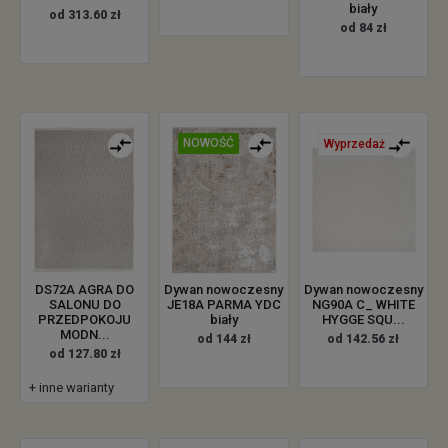
biały
od 313.60 zł
od 84 zł
NOWOŚĆ
Wyprzedaż
DS72A AGRA DO
Dywan nowoczesny
Dywan nowoczesny
SALONU DO
JE18A PARMA YDC
NG90A C_ WHITE
PRZEDPOKOJU
biały
HYGGE SQU...
MODN...
od 144 zł
od 142.56 zł
od 127.80 zł
+ inne warianty