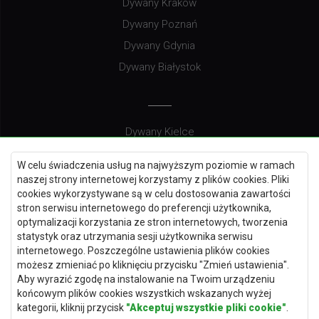
Dywany Kraków
Dywany Poznań
Dywany Gdynia
Dywany Białystok
Dywany Kielce
Dywany Gdańsk
W celu świadczenia usług na najwyższym poziomie w ramach
Dywany Toruń
naszej strony internetowej korzystamy z plików cookies. Pliki
cookies wykorzystywane są w celu dostosowania zawartości
Dywany Bydgoszcz
stron serwisu internetowego do preferencji użytkownika,
optymalizacji korzystania ze stron internetowych, tworzenia
statystyk oraz utrzymania sesji użytkownika serwisu
internetowego. Poszczególne ustawienia plików cookies
Dywany Łódź
możesz zmieniać po kliknięciu przycisku "Zmień ustawienia".
Aby wyrazić zgodę na instalowanie na Twoim urządzeniu
Dywany Katowice
końcowym plików cookies wszystkich wskazanych wyżej
Dywany Rzeszów
kategorii, kliknij przycisk
"Akceptuj wszystkie pliki cookie"
.