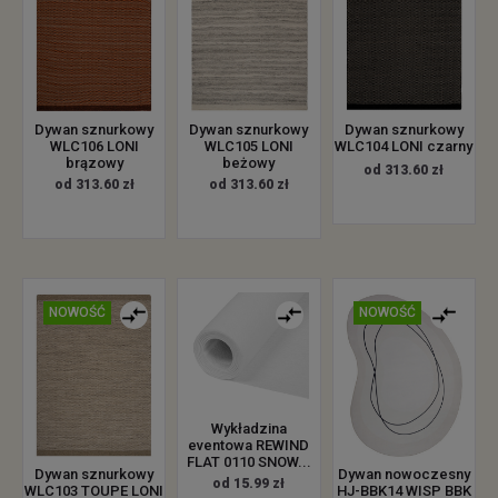
Dywan sznurkowy
Dywan sznurkowy
Dywan sznurkowy
WLC106 LONI
WLC105 LONI
WLC104 LONI czarny
brązowy
beżowy
od 313.60 zł
od 313.60 zł
od 313.60 zł
NOWOŚĆ
NOWOŚĆ
Wykładzina
eventowa REWIND
FLAT 0110 SNOW...
Dywan sznurkowy
Dywan nowoczesny
od 15.99 zł
WLC103 TOUPE LONI
HJ-BBK14 WISP BBK