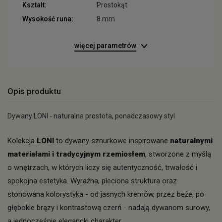
Kształt:
Prostokąt
Wysokość runa:
8 mm
więcej parametrów
Opis produktu
Dywany LONI - naturalna prostota, ponadczasowy styl
Kolekcja
LONI
to dywany sznurkowe inspirowane
naturalnymi
materiałami i tradycyjnym rzemiosłem
, stworzone z myślą
o wnętrzach, w których liczy się autentyczność, trwałość i
spokojna estetyka. Wyraźna, pleciona struktura oraz
stonowana kolorystyka - od jasnych kremów, przez beże, po
głębokie brązy i kontrastową czerń - nadają dywanom surowy,
a jednocześnie elegancki charakter.