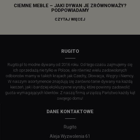
CIEMNE MEBLE – JAKI DYWAN JE ZRÓWNOWAŻY?
PODPOWIADAMY
CZYTAJ WIĘCEJ
RUGITO
Rugito.pl to modne dywany od 2016 roku. Od tego czasu zajmujemy się
ich sprzedażą nie tylko w Polsce, ale również wielu zadowolonych
odbiorców mamy w takich krajach jak Czechy, Słowacja, Węgry i Niemcy.
W naszym asortymencie znajdują się zarówno tanie dywany na każdą
kieszeń, jak i bardziej ekskluzywne wyroby, które powinny zadowolić
gusta wymagających klientów. Z naszą firmą urządzą Państwo każdy kąt
swojego domu!
DANE KONTAKTOWE
Rugito
Aleja Wyzwolenia 61