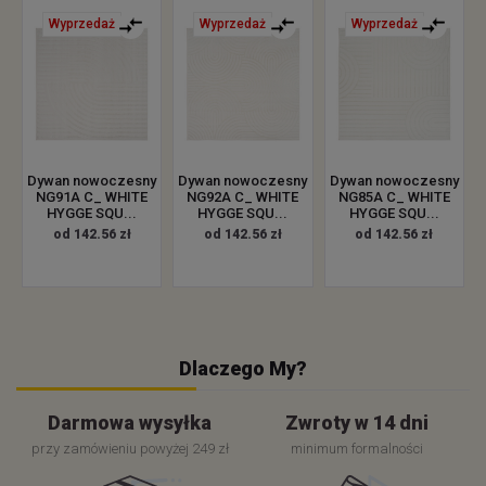
Wyprzedaż
Wyprzedaż
Wyprzedaż
Dywan nowoczesny
Dywan nowoczesny
Dywan nowoczesny
NG91A C_ WHITE
NG92A C_ WHITE
NG85A C_ WHITE
HYGGE SQU...
HYGGE SQU...
HYGGE SQU...
od 142.56 zł
od 142.56 zł
od 142.56 zł
Dlaczego My?
Darmowa wysyłka
Zwroty w 14 dni
przy zamówieniu powyżej 249 zł
minimum formalności