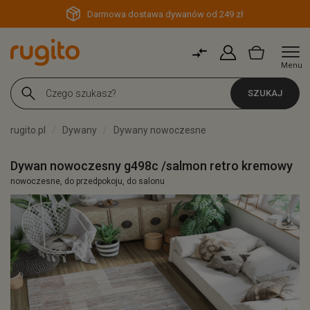
Darmowa dostawa dywanów od 249 zł
Menu
SZUKAJ
rugito.pl
Dywany
Dywany nowoczesne
Dywan nowoczesny g498c /salmon retro kremowy
nowoczesne, do przedpokoju, do salonu