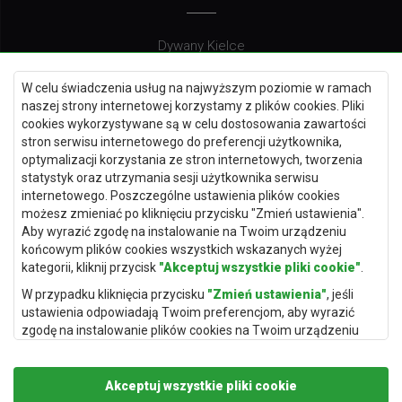
Dywany Kielce
Dywany Gdańsk
W celu świadczenia usług na najwyższym poziomie w ramach
Dywany Toruń
naszej strony internetowej korzystamy z plików cookies. Pliki
cookies wykorzystywane są w celu dostosowania zawartości
Dywany Bydgoszcz
stron serwisu internetowego do preferencji użytkownika,
optymalizacji korzystania ze stron internetowych, tworzenia
statystyk oraz utrzymania sesji użytkownika serwisu
internetowego. Poszczególne ustawienia plików cookies
Dywany Łódź
możesz zmieniać po kliknięciu przycisku "Zmień ustawienia".
Aby wyrazić zgodę na instalowanie na Twoim urządzeniu
Dywany Katowice
końcowym plików cookies wszystkich wskazanych wyżej
Dywany Rzeszów
kategorii, kliknij przycisk
"Akceptuj wszystkie pliki cookie"
.
Dywany Częstochowa
W przypadku kliknięcia przycisku
"Zmień ustawienia"
, jeśli
ustawienia odpowiadają Twoim preferencjom, aby wyrazić
zgodę na instalowanie plików cookies na Twoim urządzeniu
końcowym w wybranym przez Ciebie zakresie, kliknij przycisk
"Zapisz i zaakceptuj"
.
Akceptuj wszystkie pliki cookie
Podstawą przetwarzania danych osobowych, w zakresie w