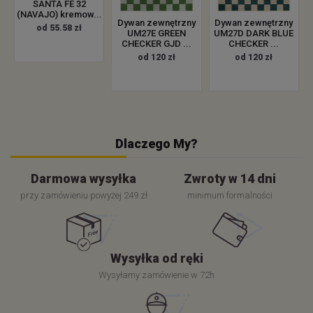
SANTA FE 32
(NAVAJO) kremow...
Dywan zewnętrzny
Dywan zewnętrzny
od 55.58 zł
UM27E GREEN
UM27D DARK BLUE
CHECKER GJD ...
CHECKER ...
od 120 zł
od 120 zł
Dlaczego My?
Darmowa wysyłka
Zwroty w 14 dni
przy zamówieniu powyżej 249 zł
minimum formalności
Wysyłka od ręki
Wysyłamy zamówienie w 72h