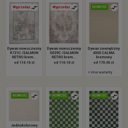
NOWOŚĆ
Wyprzedaż
Wyprzedaż
Dywan zewnętrzny
Dywan nowoczesny
Dywan nowoczesny
4300 CALMA
K721C /SALMON
G539C /SALMON
kremowy
RETRO krem...
RETRO krem...
od 170.40 zł
od 116.16 zł
od 116.16 zł
+ inne warianty
NOWOŚĆ
NOWOŚĆ
NOWOŚĆ
Jednokolorowy