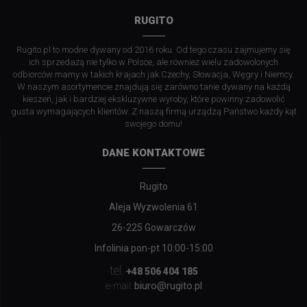
RUGITO
Rugito.pl to modne dywany od 2016 roku. Od tego czasu zajmujemy się
ich sprzedażą nie tylko w Polsce, ale również wielu zadowolonych
odbiorców mamy w takich krajach jak Czechy, Słowacja, Węgry i Niemcy.
W naszym asortymencie znajdują się zarówno tanie dywany na każdą
kieszeń, jak i bardziej ekskluzywne wyroby, które powinny zadowolić
gusta wymagających klientów. Z naszą firmą urządzą Państwo każdy kąt
swojego domu!
DANE KONTAKTOWE
Rugito
Aleja Wyzwolenia 61
26-225 Gowarczów
Infolinia pon-pt 10:00-15:00
tel.
+48 506 404 185
biuro@rugito.pl
e-mail: