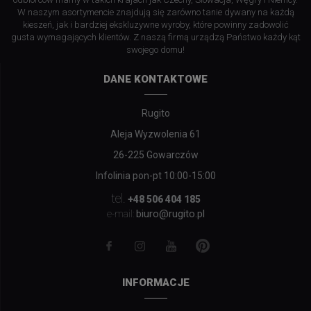
W naszym asortymencie znajdują się zarówno tanie dywany na każdą
kieszeń, jak i bardziej ekskluzywne wyroby, które powinny zadowolić
gusta wymagających klientów. Z naszą firmą urządzą Państwo każdy kąt
swojego domu!
DANE KONTAKTOWE
Rugito
Aleja Wyzwolenia 61
26-225 Gowarczów
Infolinia pon-pt 10:00-15:00
tel.
+48 506 404 185
biuro@rugito.pl
e-mail:
INFORMACJE