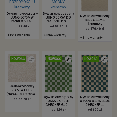
Dywan nowoczesny
Dywan nowoczesny
Dywan zewnętrzny
JUNO 5675A W
JUNO 5675A DO
4300 CALMA
PASKI DO SA...
SALONU DO ...
kremowy
od 92.40 zł
od 92.40 zł
od 170.40 zł
+ inne warianty
+ inne warianty
+ inne warianty
NOWOŚĆ
NOWOŚĆ
NOWOŚĆ
Jednokolorowy
SANTA FE 32
(NAVAJO) kremow...
Dywan zewnętrzny
Dywan zewnętrzny
od 55.58 zł
UM27E GREEN
UM27D DARK BLUE
CHECKER GJD ...
CHECKER ...
od 120 zł
od 120 zł