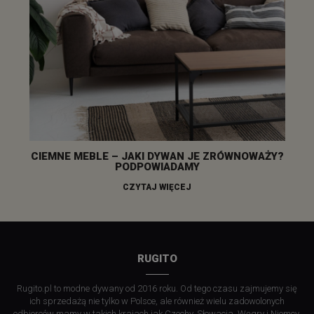
CIEMNE MEBLE – JAKI DYWAN JE ZRÓWNOWAŻY?
PODPOWIADAMY
CZYTAJ WIĘCEJ
RUGITO
Rugito.pl to modne dywany od 2016 roku. Od tego czasu zajmujemy się
ich sprzedażą nie tylko w Polsce, ale również wielu zadowolonych
odbiorców mamy w takich krajach jak Czechy, Słowacja, Węgry i Niemcy.