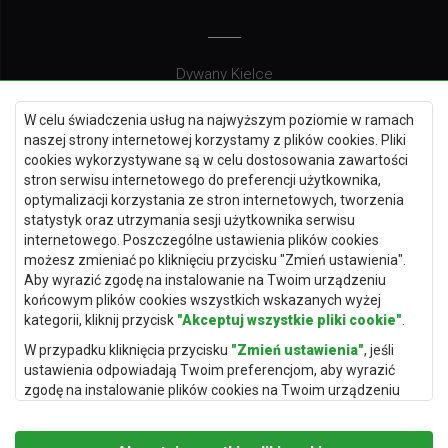
Dywany Kielce
Dywany Gdańsk
W celu świadczenia usług na najwyższym poziomie w ramach
Dywany Toruń
naszej strony internetowej korzystamy z plików cookies. Pliki
cookies wykorzystywane są w celu dostosowania zawartości
Dywany Bydgoszcz
stron serwisu internetowego do preferencji użytkownika,
optymalizacji korzystania ze stron internetowych, tworzenia
statystyk oraz utrzymania sesji użytkownika serwisu
internetowego. Poszczególne ustawienia plików cookies
Dywany Łódź
możesz zmieniać po kliknięciu przycisku "Zmień ustawienia".
Aby wyrazić zgodę na instalowanie na Twoim urządzeniu
Dywany Katowice
końcowym plików cookies wszystkich wskazanych wyżej
Dywany Rzeszów
kategorii, kliknij przycisk
"Akceptuj wszystkie pliki cookie"
.
Dywany Częstochowa
W przypadku kliknięcia przycisku
"Zmień ustawienia"
, jeśli
ustawienia odpowiadają Twoim preferencjom, aby wyrazić
zgodę na instalowanie plików cookies na Twoim urządzeniu
końcowym w wybranym przez Ciebie zakresie, kliknij przycisk
"Zapisz i zaakceptuj"
.