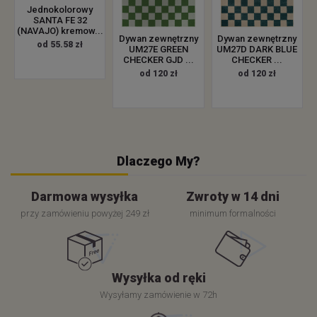
Jednokolorowy
SANTA FE 32
(NAVAJO) kremow...
Dywan zewnętrzny
Dywan zewnętrzny
od 55.58 zł
UM27E GREEN
UM27D DARK BLUE
CHECKER GJD ...
CHECKER ...
od 120 zł
od 120 zł
Dlaczego My?
Darmowa wysyłka
Zwroty w 14 dni
przy zamówieniu powyżej 249 zł
minimum formalności
Wysyłka od ręki
Wysyłamy zamówienie w 72h