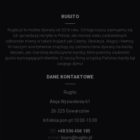
RUGITO
Rugito.pl to modne dywany od 2016 roku. Od tego czasu zajmujemy się
ich sprzedażą nie tylko w Polsce, ale również wielu zadowolonych
odbiorców mamy w takich krajach jak Czechy, Słowacja, Węgry i Niemcy.
W naszym asortymencie znajdują się zarówno tanie dywany na każdą
kieszeń, jak i bardziej ekskluzywne wyroby, które powinny zadowolić
gusta wymagających klientów. Z naszą firmą urządzą Państwo każdy kąt
swojego domu!
DANE KONTAKTOWE
Rugito
Aleja Wyzwolenia 61
26-225 Gowarczów
Infolinia pon-pt 10:00-15:00
tel.
+48 506 404 185
biuro@rugito.pl
e-mail: