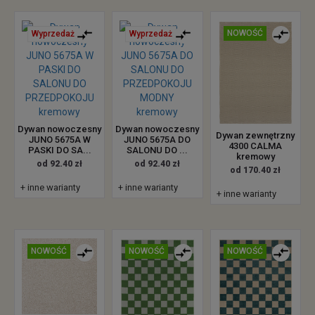
NOWOŚĆ
Wyprzedaż
Wyprzedaż
Dywan nowoczesny
Dywan nowoczesny
Dywan zewnętrzny
JUNO 5675A W
JUNO 5675A DO
4300 CALMA
PASKI DO SA...
SALONU DO ...
kremowy
od 92.40 zł
od 92.40 zł
od 170.40 zł
+ inne warianty
+ inne warianty
+ inne warianty
NOWOŚĆ
NOWOŚĆ
NOWOŚĆ