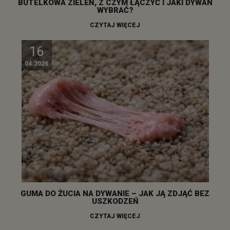
BUTELKOWA ZIELEŃ, Z CZYM ŁĄCZYĆ I JAKI DYWAN
WYBRAĆ?
CZYTAJ WIĘCEJ
16
04.2026
GUMA DO ŻUCIA NA DYWANIE – JAK JĄ ZDJĄĆ BEZ
USZKODZEŃ
CZYTAJ WIĘCEJ