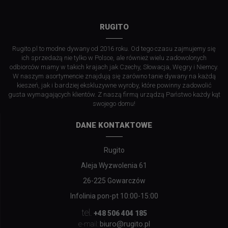
RUGITO
Rugito.pl to modne dywany od 2016 roku. Od tego czasu zajmujemy się
ich sprzedażą nie tylko w Polsce, ale również wielu zadowolonych
odbiorców mamy w takich krajach jak Czechy, Słowacja, Węgry i Niemcy.
W naszym asortymencie znajdują się zarówno tanie dywany na każdą
kieszeń, jak i bardziej ekskluzywne wyroby, które powinny zadowolić
gusta wymagających klientów. Z naszą firmą urządzą Państwo każdy kąt
swojego domu!
DANE KONTAKTOWE
Rugito
Aleja Wyzwolenia 61
26-225 Gowarczów
Infolinia pon-pt 10:00-15:00
tel.
+48 506 404 185
biuro@rugito.pl
e-mail: