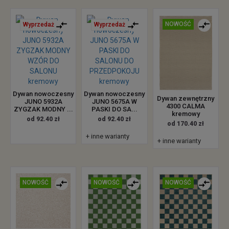
NOWOŚĆ
Wyprzedaż
Wyprzedaż
Dywan nowoczesny
Dywan nowoczesny
Dywan zewnętrzny
JUNO 5932A
JUNO 5675A W
4300 CALMA
ZYGZAK MODNY ...
PASKI DO SA...
kremowy
od 92.40 zł
od 92.40 zł
od 170.40 zł
+ inne warianty
+ inne warianty
NOWOŚĆ
NOWOŚĆ
NOWOŚĆ