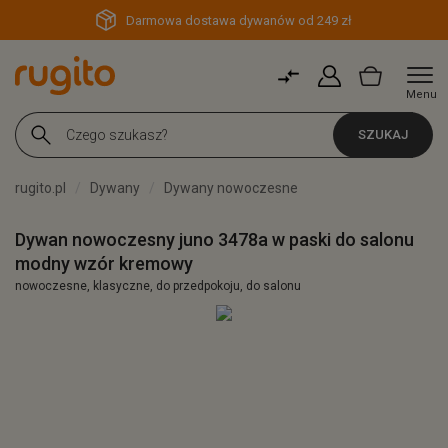
Darmowa dostawa dywanów od 249 zł
Menu
SZUKAJ
rugito.pl
Dywany
Dywany nowoczesne
Dywan nowoczesny juno 3478a w paski do salonu
modny wzór kremowy
nowoczesne, klasyczne, do przedpokoju, do salonu