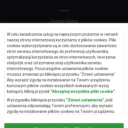
Dywany Kielce
Dywany Gdańsk
W celu świadczenia usług na najwyższym poziomie w ramach
Dywany Toruń
naszej strony internetowej korzystamy z plików cookies. Pliki
cookies wykorzystywane są w celu dostosowania zawartości
Dywany Bydgoszcz
stron serwisu internetowego do preferencji użytkownika,
optymalizacji korzystania ze stron internetowych, tworzenia
statystyk oraz utrzymania sesji użytkownika serwisu
internetowego. Poszczególne ustawienia plików cookies
Dywany Łódź
możesz zmieniać po kliknięciu przycisku "Zmień ustawienia".
Aby wyrazić zgodę na instalowanie na Twoim urządzeniu
Dywany Katowice
końcowym plików cookies wszystkich wskazanych wyżej
Dywany Rzeszów
kategorii, kliknij przycisk
"Akceptuj wszystkie pliki cookie"
.
Dywany Częstochowa
W przypadku kliknięcia przycisku
"Zmień ustawienia"
, jeśli
ustawienia odpowiadają Twoim preferencjom, aby wyrazić
zgodę na instalowanie plików cookies na Twoim urządzeniu
końcowym w wybranym przez Ciebie zakresie, kliknij przycisk
"Zapisz i zaakceptuj"
.