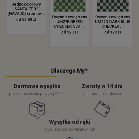
Jednokolorowy
SANTA FE 32
(NAVAJO) kremow...
Dywan zewnętrzny
Dywan zewnętrzny
od 55.58 zł
UM27E GREEN
UM27D DARK BLUE
CHECKER GJD ...
CHECKER ...
od 120 zł
od 120 zł
Dlaczego My?
Darmowa wysyłka
Zwroty w 14 dni
przy zamówieniu powyżej 249 zł
minimum formalności
Wysyłka od ręki
Wysyłamy zamówienie w 72h