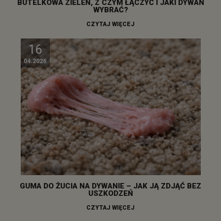
BUTELKOWA ZIELEŃ, Z CZYM ŁĄCZYĆ I JAKI DYWAN
WYBRAĆ?
CZYTAJ WIĘCEJ
16
04.2026
GUMA DO ŻUCIA NA DYWANIE – JAK JĄ ZDJĄĆ BEZ
USZKODZEŃ
CZYTAJ WIĘCEJ