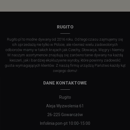
RUGITO
Rugito.pl to modne dywany od 2016 roku. Od tego czasu zajmujemy się
ich sprzedażą nie tylko w Polsce, ale również wielu zadowolonych
odbiorców mamy w takich krajach jak Czechy, Słowacja, Węgry i Niemcy.
W naszym asortymencie znajdują się zarówno tanie dywany na każdą
kieszeń, jak i bardziej ekskluzywne wyroby, które powinny zadowolić
gusta wymagających klientów. Z naszą firmą urządzą Państwo każdy kąt
swojego domu!
DANE KONTAKTOWE
Rugito
Aleja Wyzwolenia 61
26-225 Gowarczów
Infolinia pon-pt 10:00-15:00