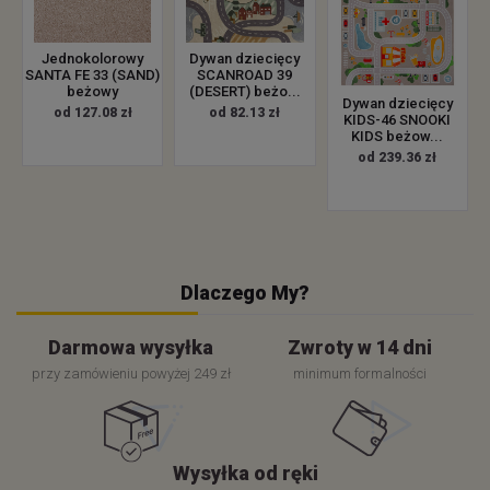
Jednokolorowy
Dywan dziecięcy
SANTA FE 33 (SAND)
SCANROAD 39
beżowy
(DESERT) beżo...
Dywan dziecięcy
od 127.08 zł
od 82.13 zł
KIDS-46 SNOOKI
KIDS beżow...
od 239.36 zł
Dlaczego My?
Darmowa wysyłka
Zwroty w 14 dni
przy zamówieniu powyżej 249 zł
minimum formalności
Wysyłka od ręki