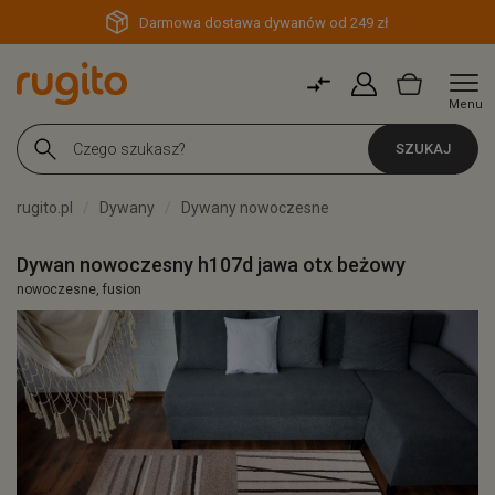
Darmowa dostawa dywanów od 249 zł
Menu
SZUKAJ
rugito.pl
Dywany
Dywany nowoczesne
Dywan nowoczesny h107d jawa otx beżowy
nowoczesne, fusion