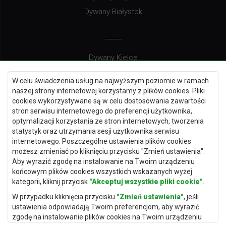
Dywany Białystok
Dywany Kielce
Dywany Gdańsk
W celu świadczenia usług na najwyższym poziomie w ramach
Dywany Toruń
naszej strony internetowej korzystamy z plików cookies. Pliki
cookies wykorzystywane są w celu dostosowania zawartości
Dywany Bydgoszcz
stron serwisu internetowego do preferencji użytkownika,
optymalizacji korzystania ze stron internetowych, tworzenia
statystyk oraz utrzymania sesji użytkownika serwisu
internetowego. Poszczególne ustawienia plików cookies
Dywany Łódź
możesz zmieniać po kliknięciu przycisku "Zmień ustawienia".
Aby wyrazić zgodę na instalowanie na Twoim urządzeniu
Dywany Katowice
końcowym plików cookies wszystkich wskazanych wyżej
Dywany Rzeszów
kategorii, kliknij przycisk
"Akceptuj wszystkie pliki cookie"
.
Dywany Częstochowa
W przypadku kliknięcia przycisku
"Zmień ustawienia"
, jeśli
ustawienia odpowiadają Twoim preferencjom, aby wyrazić
zgodę na instalowanie plików cookies na Twoim urządzeniu