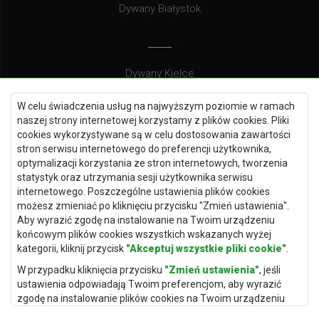
Dywany Białystok
Dywany Kielce
Dywany Gdańsk
W celu świadczenia usług na najwyższym poziomie w ramach
Dywany Toruń
naszej strony internetowej korzystamy z plików cookies. Pliki
cookies wykorzystywane są w celu dostosowania zawartości
Dywany Bydgoszcz
stron serwisu internetowego do preferencji użytkownika,
optymalizacji korzystania ze stron internetowych, tworzenia
statystyk oraz utrzymania sesji użytkownika serwisu
internetowego. Poszczególne ustawienia plików cookies
Dywany Łódź
możesz zmieniać po kliknięciu przycisku "Zmień ustawienia".
Aby wyrazić zgodę na instalowanie na Twoim urządzeniu
Dywany Katowice
końcowym plików cookies wszystkich wskazanych wyżej
Dywany Rzeszów
kategorii, kliknij przycisk
"Akceptuj wszystkie pliki cookie"
.
Dywany Częstochowa
W przypadku kliknięcia przycisku
"Zmień ustawienia"
, jeśli
ustawienia odpowiadają Twoim preferencjom, aby wyrazić
zgodę na instalowanie plików cookies na Twoim urządzeniu
końcowym w wybranym przez Ciebie zakresie, kliknij przycisk