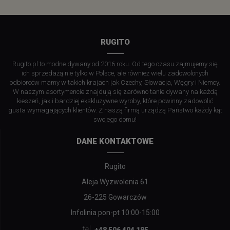
RUGITO
Rugito.pl to modne dywany od 2016 roku. Od tego czasu zajmujemy się
ich sprzedażą nie tylko w Polsce, ale również wielu zadowolonych
odbiorców mamy w takich krajach jak Czechy, Słowacja, Węgry i Niemcy.
W naszym asortymencie znajdują się zarówno tanie dywany na każdą
kieszeń, jak i bardziej ekskluzywne wyroby, które powinny zadowolić
gusta wymagających klientów. Z naszą firmą urządzą Państwo każdy kąt
swojego domu!
DANE KONTAKTOWE
Rugito
Aleja Wyzwolenia 61
26-225 Gowarczów
Infolinia pon-pt 10:00-15:00
tel.