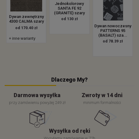
Jednokolorowy
SANTA FE 92
(GRANITE) szary
Dywan zewnętrzny
od 130 zł
4300 CALMA szary
Dywan nowoczesny
od 170.40 zł
PATTERNS 95
(BASALT) sza...
+ inne warianty
od 78.39 zł
Dlaczego My?
Darmowa wysyłka
Zwroty w 14 dni
przy zamówieniu powyżej 249 zł
minimum formalności
Wysyłka od ręki
Wysyłamy zamówienie w 72h