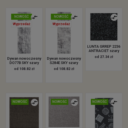
NOWOŚĆ
NOWOŚĆ
Wyprzedaż
Wyprzedaż
LUNTA GRREP 2236
ANTRACIET szary
od 27.34 zł
Dywan nowoczesny
Dywan nowoczesny
DO77B SKY szary
S284E SKY szary
od 108.82 zł
od 108.82 zł
NOWOŚĆ
NOWOŚĆ
NOWOŚĆ