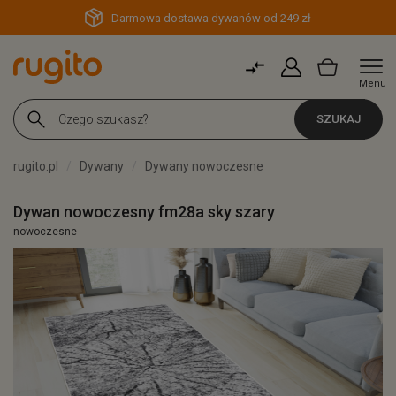
Darmowa dostawa dywanów od 249 zł
Menu
SZUKAJ
rugito.pl
Dywany
Dywany nowoczesne
Dywan nowoczesny fm28a sky szary
nowoczesne