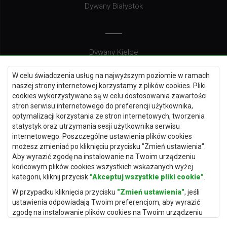
Dywany Białystok
Dywany Kielce
Dywany Gdańsk
W celu świadczenia usług na najwyższym poziomie w ramach
Dywany Toruń
naszej strony internetowej korzystamy z plików cookies. Pliki
cookies wykorzystywane są w celu dostosowania zawartości
Dywany Bydgoszcz
stron serwisu internetowego do preferencji użytkownika,
optymalizacji korzystania ze stron internetowych, tworzenia
statystyk oraz utrzymania sesji użytkownika serwisu
internetowego. Poszczególne ustawienia plików cookies
Dywany Łódź
możesz zmieniać po kliknięciu przycisku "Zmień ustawienia".
Aby wyrazić zgodę na instalowanie na Twoim urządzeniu
Dywany Katowice
końcowym plików cookies wszystkich wskazanych wyżej
Dywany Rzeszów
kategorii, kliknij przycisk
"Akceptuj wszystkie pliki cookie"
.
Dywany Częstochowa
W przypadku kliknięcia przycisku
"Zmień ustawienia"
, jeśli
ustawienia odpowiadają Twoim preferencjom, aby wyrazić
zgodę na instalowanie plików cookies na Twoim urządzeniu
końcowym w wybranym przez Ciebie zakresie, kliknij przycisk