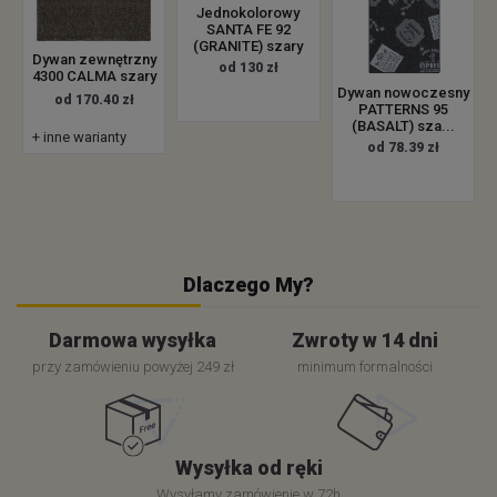
Jednokolorowy
SANTA FE 92
(GRANITE) szary
Dywan zewnętrzny
od 130 zł
4300 CALMA szary
Dywan nowoczesny
od 170.40 zł
PATTERNS 95
(BASALT) sza...
+ inne warianty
od 78.39 zł
Dlaczego My?
Darmowa wysyłka
Zwroty w 14 dni
przy zamówieniu powyżej 249 zł
minimum formalności
Wysyłka od ręki
Wysyłamy zamówienie w 72h