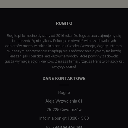
RUGITO
Rugito.pl to modne dywany od 2016 roku. Od tego czasu zajmujemy się
ich sprzedażą nie tylko w Polsce, ale również wielu zadowolonych
odbiorców mamy w takich krajach jak Czechy, Słowacja, Węgry i Niemcy.
W naszym asortymencie znajdują się zarówno tanie dywany na każdą
kieszeń, jak i bardziej ekskluzywne wyroby, które powinny zadowolić
gusta wymagających klientów. Z naszą firmą urządzą Państwo każdy kąt
swojego domu!
DANE KONTAKTOWE
Rugito
Aleja Wyzwolenia 61
26-225 Gowarczów
Infolinia pon-pt 10:00-15:00
tel.