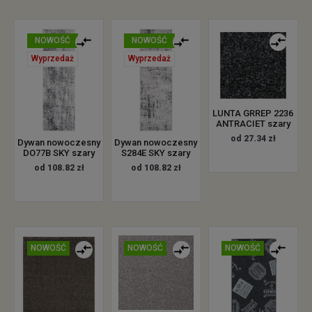
NOWOŚĆ
NOWOŚĆ
Wyprzedaż
Wyprzedaż
LUNTA GRREP 2236
ANTRACIET szary
od 27.34 zł
Dywan nowoczesny
Dywan nowoczesny
DO77B SKY szary
S284E SKY szary
od 108.82 zł
od 108.82 zł
NOWOŚĆ
NOWOŚĆ
NOWOŚĆ