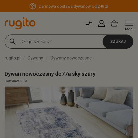
Darmowa dostawa dywanów od 249 zł
Menu
SZUKAJ
rugito.pl
Dywany
Dywany nowoczesne
Dywan nowoczesny do77a sky szary
nowoczesne