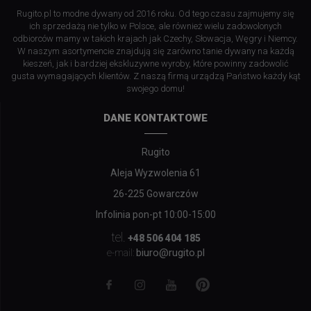
Rugito.pl to modne dywany od 2016 roku. Od tego czasu zajmujemy się
ich sprzedażą nie tylko w Polsce, ale również wielu zadowolonych
odbiorców mamy w takich krajach jak Czechy, Słowacja, Węgry i Niemcy.
W naszym asortymencie znajdują się zarówno tanie dywany na każdą
kieszeń, jak i bardziej ekskluzywne wyroby, które powinny zadowolić
gusta wymagających klientów. Z naszą firmą urządzą Państwo każdy kąt
swojego domu!
DANE KONTAKTOWE
Rugito
Aleja Wyzwolenia 61
26-225 Gowarczów
Infolinia pon-pt 10:00-15:00
tel.
+48 506 404 185
biuro@rugito.pl
e-mail: