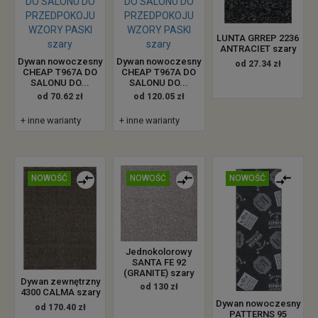
LUNTA GRREP 2236
ANTRACIET szary
Dywan nowoczesny
Dywan nowoczesny
od 27.34 zł
CHEAP T967A DO
CHEAP T967A DO
SALONU DO...
SALONU DO...
od 70.62 zł
od 120.05 zł
+ inne warianty
+ inne warianty
NOWOŚĆ
NOWOŚĆ
NOWOŚĆ
Jednokolorowy
SANTA FE 92
(GRANITE) szary
Dywan zewnętrzny
od 130 zł
4300 CALMA szary
Dywan nowoczesny
od 170.40 zł
PATTERNS 95