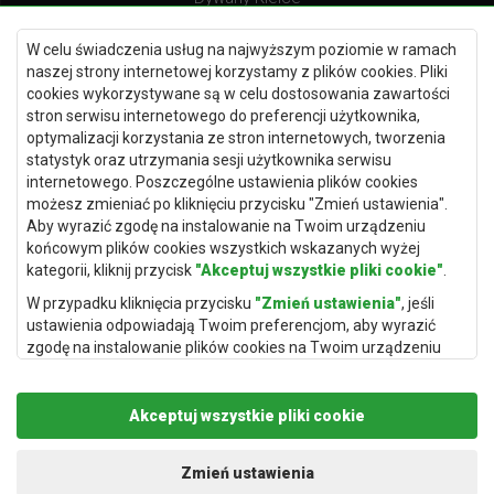
Dywany Gdańsk
W celu świadczenia usług na najwyższym poziomie w ramach
Dywany Toruń
naszej strony internetowej korzystamy z plików cookies. Pliki
cookies wykorzystywane są w celu dostosowania zawartości
Dywany Bydgoszcz
stron serwisu internetowego do preferencji użytkownika,
optymalizacji korzystania ze stron internetowych, tworzenia
statystyk oraz utrzymania sesji użytkownika serwisu
internetowego. Poszczególne ustawienia plików cookies
Dywany Łódź
możesz zmieniać po kliknięciu przycisku "Zmień ustawienia".
Aby wyrazić zgodę na instalowanie na Twoim urządzeniu
Dywany Katowice
końcowym plików cookies wszystkich wskazanych wyżej
Dywany Rzeszów
kategorii, kliknij przycisk
"Akceptuj wszystkie pliki cookie"
.
Dywany Częstochowa
W przypadku kliknięcia przycisku
"Zmień ustawienia"
, jeśli
ustawienia odpowiadają Twoim preferencjom, aby wyrazić
zgodę na instalowanie plików cookies na Twoim urządzeniu
końcowym w wybranym przez Ciebie zakresie, kliknij przycisk
"Zapisz i zaakceptuj"
.
Akceptuj wszystkie pliki cookie
Podstawą przetwarzania danych osobowych, w zakresie w
jakim pliki cookie będą je zawierać, jest uzasadniony interes
Copyright © 2019
Rugito
. Wszelkie prawa zastrzeżone.
administratora danych osobowych (Rugito Radosław Bartosik z
Projekt i realizacja:
dimax.pl
Zmień ustawienia
siedzibą w Gowarczowie, ul. Aleja Wyzwolenia 61, 26-225