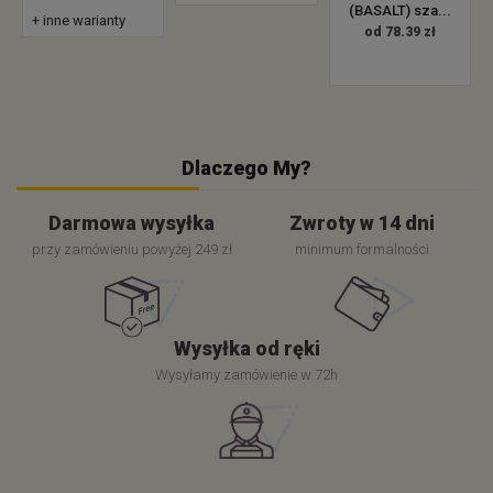
(BASALT) sza...
+ inne warianty
od 78.39 zł
Dlaczego My?
Darmowa wysyłka
Zwroty w 14 dni
przy zamówieniu powyżej 249 zł
minimum formalności
Wysyłka od ręki
Wysyłamy zamówienie w 72h