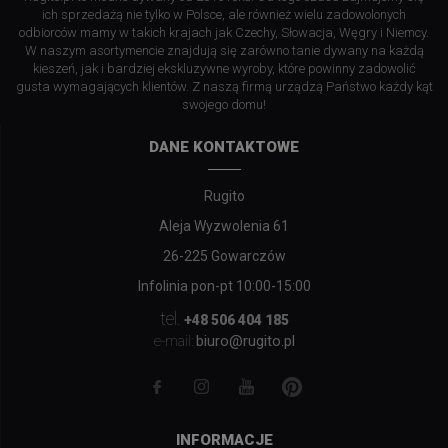
ich sprzedażą nie tylko w Polsce, ale również wielu zadowolonych
odbiorców mamy w takich krajach jak Czechy, Słowacja, Węgry i Niemcy.
W naszym asortymencie znajdują się zarówno tanie dywany na każdą
kieszeń, jak i bardziej ekskluzywne wyroby, które powinny zadowolić
gusta wymagających klientów. Z naszą firmą urządzą Państwo każdy kąt
swojego domu!
DANE KONTAKTOWE
Rugito
Aleja Wyzwolenia 61
26-225 Gowarczów
Infolinia pon-pt 10:00-15:00
tel.
+48 506 404 185
biuro@rugito.pl
e-mail:
INFORMACJE