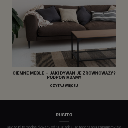
CIEMNE MEBLE – JAKI DYWAN JE ZRÓWNOWAŻY?
PODPOWIADAMY
CZYTAJ WIĘCEJ
RUGITO
Rugito.pl to modne dywany od 2016 roku. Od tego czasu zajmujemy się