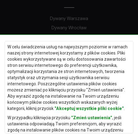
Dywany Warszawa
Dywany Wrocław
Dywany Szczecin
Dywany Lublin
W celu świadczenia usług na najwyższym poziomie w ramach
naszej strony internetowej korzystamy z plików cookies. Pliki
cookies wykorzystywane są w celu dostosowania zawartości
stron serwisu internetowego do preferencji użytkownika,
optymalizacji korzystania ze stron internetowych, tworzenia
Dywany Kraków
statystyk oraz utrzymania sesji użytkownika serwisu
Dywany Poznań
internetowego. Poszczególne ustawienia plików cookies
możesz zmieniać po kliknięciu przycisku "Zmień ustawienia".
Dywany Gdynia
Aby wyrazić zgodę na instalowanie na Twoim urządzeniu
Dywany Białystok
końcowym plików cookies wszystkich wskazanych wyżej
kategorii, kliknij przycisk
"Akceptuj wszystkie pliki cookie"
.
W przypadku kliknięcia przycisku
"Zmień ustawienia"
, jeśli
ustawienia odpowiadają Twoim preferencjom, aby wyrazić
Dywany Kielce
zgodę na instalowanie plików cookies na Twoim urządzeniu
końcowym w wybranym przez Ciebie zakresie, kliknij przycisk