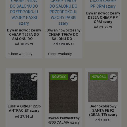
Dywan nowoczesny
D322A CHEAP PP
CRM szary
od 61.79 zł
Dywan nowoczesny
Dywan nowoczesny
CHEAP T967A DO
CHEAP T967A DO
SALONU DO...
SALONU DO...
od 70.62 zł
od 120.05 zł
+ inne warianty
+ inne warianty
NOWOŚĆ
NOWOŚĆ
LUNTA GRREP 2236
Jednokolorowy
ANTRACIET szary
SANTA FE 92
(GRANITE) szary
od 27.34 zł
Dywan zewnętrzny
od 130 zł
4300 CALMA szary