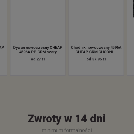
AP
Dywan nowoczesny CHEAP
Chodnik nowoczesny 4596A
.
4596A PP CRM szary
CHEAP CRM CHODNI...
od 27 zł
od 37.95 zł
Zwroty w 14 dni
minimum formalności