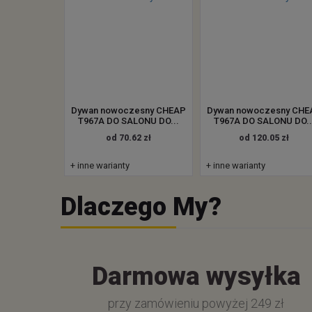
Dywan nowoczesny CHEAP
Dywan nowoczesny CHE
T967A DO SALONU DO...
T967A DO SALONU DO..
od 70.62 zł
od 120.05 zł
+ inne warianty
+ inne warianty
Dlaczego My?
Darmowa wysyłka
przy zamówieniu powyżej 249 zł