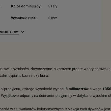
P
Kolor dominujący:
Szary
Wysokość runa:
8 mm
 parametrów
orów i rozmiarów. Nowoczesne, a zarazem proste wzory sprawdzą 
i, sypialni, kuchni czy biura.
olipropylenu, którego wysokość wynosi
8 milimetrów
a waga
135
 Wyjątkowo odporny na ścieranie, przyjemny w dotyku, o wysokim s
ród wielu wariantów kolorystycznych. Kolekcja tych dywanów jest 