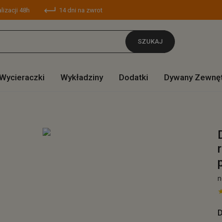
lizacji 48h
14 dni na zwrot
SZUKAJ
Wycieraczki
Wykładziny
Dodatki
Dywany Zewnę
n
D