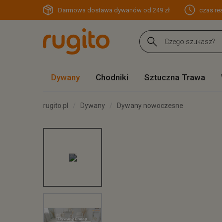
Darmowa dostawa dywanów od 249 zł
czas rea
Dywany
Chodniki
Sztuczna Trawa
rugito.pl
Dywany
Dywany nowoczesne