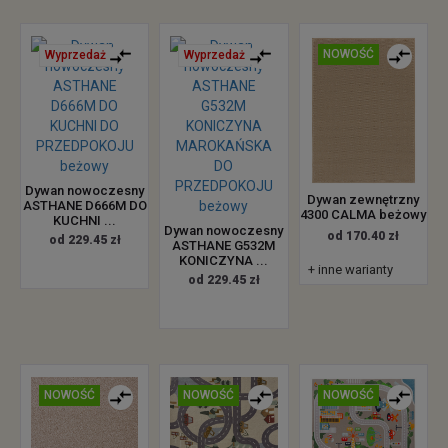
NOWOŚĆ
Wyprzedaż
Wyprzedaż
Dywan nowoczesny
Dywan zewnętrzny
ASTHANE D666M DO
4300 CALMA beżowy
KUCHNI ...
Dywan nowoczesny
od 170.40 zł
od 229.45 zł
ASTHANE G532M
KONICZYNA ...
+ inne warianty
od 229.45 zł
NOWOŚĆ
NOWOŚĆ
NOWOŚĆ