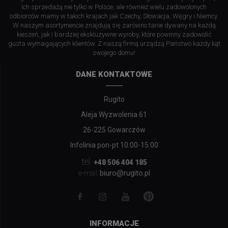
ich sprzedażą nie tylko w Polsce, ale również wielu zadowolonych
odbiorców mamy w takich krajach jak Czechy, Słowacja, Węgry i Niemcy.
W naszym asortymencie znajdują się zarówno tanie dywany na każdą
kieszeń, jak i bardziej ekskluzywne wyroby, które powinny zadowolić
gusta wymagających klientów. Z naszą firmą urządzą Państwo każdy kąt
swojego domu!
DANE KONTAKTOWE
Rugito
Aleja Wyzwolenia 61
26-225 Gowarczów
Infolinia pon-pt 10:00-15:00
tel.
+48 506 404 185
biuro@rugito.pl
e-mail:
INFORMACJE