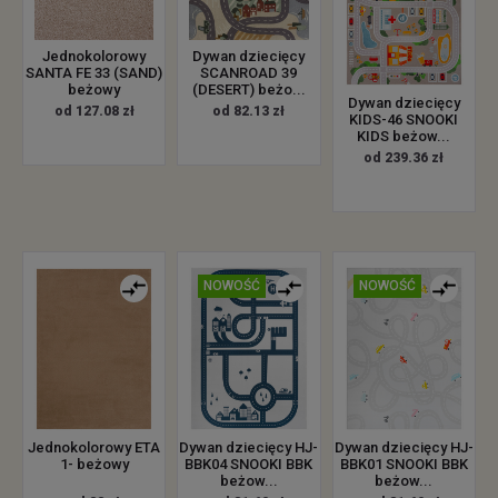
Jednokolorowy
Dywan dziecięcy
SANTA FE 33 (SAND)
SCANROAD 39
beżowy
(DESERT) beżo...
Dywan dziecięcy
od 127.08 zł
od 82.13 zł
KIDS-46 SNOOKI
KIDS beżow...
od 239.36 zł
NOWOŚĆ
NOWOŚĆ
Jednokolorowy ETA
Dywan dziecięcy HJ-
Dywan dziecięcy HJ-
1- beżowy
BBK04 SNOOKI BBK
BBK01 SNOOKI BBK
beżow...
beżow...