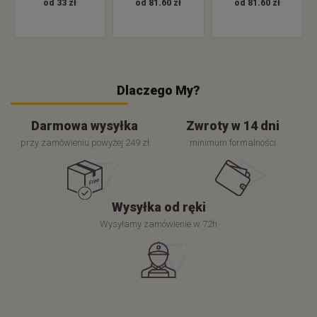
od 33 zł
od 81.60 zł
od 81.60 zł
Dlaczego My?
Darmowa wysyłka
Zwroty w 14 dni
przy zamówieniu powyżej 249 zł
minimum formalności
Wysyłka od ręki
Wysyłamy zamówienie w 72h