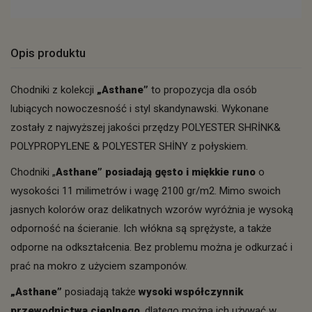
Opis produktu
Chodniki z kolekcji
„Asthane”
to propozycja dla osób
lubiących nowoczesność i styl skandynawski. Wykonane
zostały z najwyższej jakości przędzy POLYESTER SHRİNK&
POLYPROPYLENE & POLYESTER SHİNY z połyskiem.
Chodniki „
Asthane” posiadają gęsto i miękkie runo
o
wysokości 11 milimetrów i wagę 2100 gr/m2. Mimo swoich
jasnych kolorów oraz delikatnych wzorów wyróżnia je wysoką
odporność na ścieranie. Ich włókna są sprężyste, a także
odporne na odkształcenia. Bez problemu można je odkurzać i
prać na mokro z użyciem szamponów.
„Asthane”
posiadają także
wysoki współczynnik
przewodnictwa cieplnego
, dlatego można ich używać w