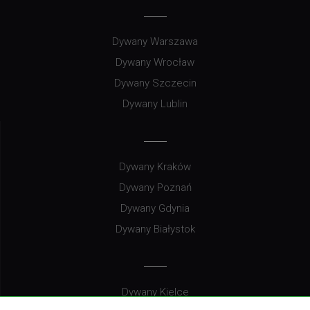
Dywany Warszawa
Dywany Wrocław
Dywany Szczecin
Dywany Lublin
Dywany Kraków
Dywany Poznań
Dywany Gdynia
Dywany Białystok
Dywany Kielce