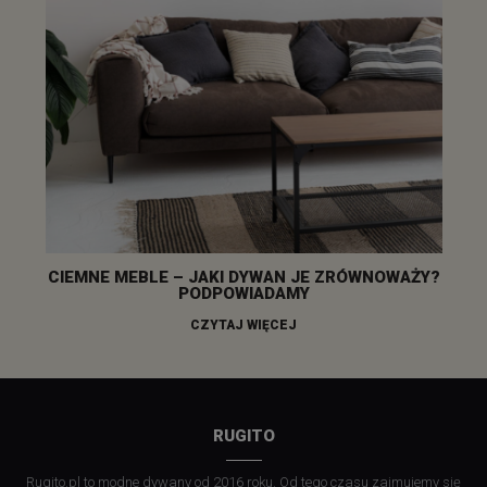
CIEMNE MEBLE – JAKI DYWAN JE ZRÓWNOWAŻY?
PODPOWIADAMY
CZYTAJ WIĘCEJ
RUGITO
Rugito.pl to modne dywany od 2016 roku. Od tego czasu zajmujemy się