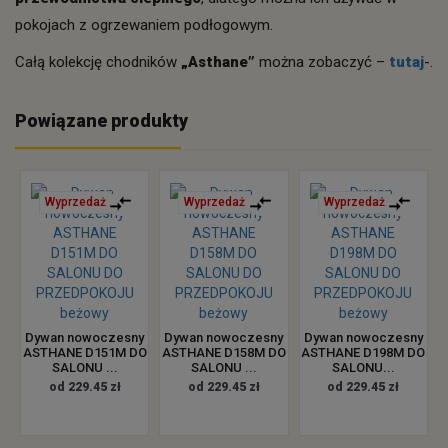
pokojach z ogrzewaniem podłogowym.
Całą kolekcję chodników
„Asthane”
można zobaczyć –
tutaj
-.
Powiązane produkty
Wyprzedaż
Wyprzedaż
Wyprzedaż
Dywan nowoczesny
Dywan nowoczesny
Dywan nowoczesny
ASTHANE D151M DO
ASTHANE D158M DO
ASTHANE D198M DO
SALONU ...
SALONU ...
SALONU...
od 229.45 zł
od 229.45 zł
od 229.45 zł