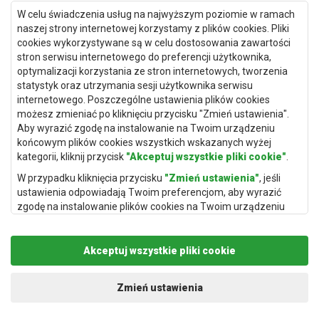
Dywany Gdańsk
W celu świadczenia usług na najwyższym poziomie w ramach
Dywany Toruń
naszej strony internetowej korzystamy z plików cookies. Pliki
cookies wykorzystywane są w celu dostosowania zawartości
Dywany Bydgoszcz
stron serwisu internetowego do preferencji użytkownika,
optymalizacji korzystania ze stron internetowych, tworzenia
statystyk oraz utrzymania sesji użytkownika serwisu
internetowego. Poszczególne ustawienia plików cookies
Dywany Łódź
możesz zmieniać po kliknięciu przycisku "Zmień ustawienia".
Aby wyrazić zgodę na instalowanie na Twoim urządzeniu
Dywany Katowice
końcowym plików cookies wszystkich wskazanych wyżej
Dywany Rzeszów
kategorii, kliknij przycisk
"Akceptuj wszystkie pliki cookie"
.
Dywany Częstochowa
W przypadku kliknięcia przycisku
"Zmień ustawienia"
, jeśli
ustawienia odpowiadają Twoim preferencjom, aby wyrazić
zgodę na instalowanie plików cookies na Twoim urządzeniu
końcowym w wybranym przez Ciebie zakresie, kliknij przycisk
"Zapisz i zaakceptuj"
.
Akceptuj wszystkie pliki cookie
Podstawą przetwarzania danych osobowych, w zakresie w
jakim pliki cookie będą je zawierać, jest uzasadniony interes
Copyright © 2019
Rugito
. Wszelkie prawa zastrzeżone.
administratora danych osobowych (Rugito Radosław Bartosik z
Projekt i realizacja:
dimax.pl
Zmień ustawienia
siedzibą w Gowarczowie, ul. Aleja Wyzwolenia 61, 26-225
Gowarczów) lub podmiotów trzecich, aby umożliwić