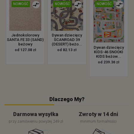
NOWOŚĆ
NOWOŚĆ
NOWOŚĆ
Jednokolorowy
Dywan dziecięcy
SANTA FE 33 (SAND)
SCANROAD 39
beżowy
(DESERT) beżo...
Dywan dziecięcy
od 127.08 zł
od 82.13 zł
KIDS-46 SNOOKI
KIDS beżow...
od 239.36 zł
Dlaczego My?
Darmowa wysyłka
Zwroty w 14 dni
przy zamówieniu powyżej 249 zł
minimum formalności