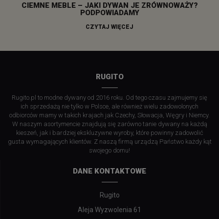
CIEMNE MEBLE – JAKI DYWAN JE ZRÓWNOWAŻY?
PODPOWIADAMY
CZYTAJ WIĘCEJ
RUGITO
Rugito.pl to modne dywany od 2016 roku. Od tego czasu zajmujemy się
ich sprzedażą nie tylko w Polsce, ale również wielu zadowolonych
odbiorców mamy w takich krajach jak Czechy, Słowacja, Węgry i Niemcy.
W naszym asortymencie znajdują się zarówno tanie dywany na każdą
kieszeń, jak i bardziej ekskluzywne wyroby, które powinny zadowolić
gusta wymagających klientów. Z naszą firmą urządzą Państwo każdy kąt
swojego domu!
DANE KONTAKTOWE
Rugito
Aleja Wyzwolenia 61