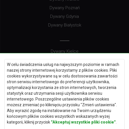
Dywany Poznań
Dywany Gdynia
Dywany Białystok
Dywany Kielce
Dywany Gdańsk
W celu świadczenia usług na najwyższym poziomie w ramach
Dywany Toruń
naszej strony internetowej korzystamy z plików cookies. Pliki
cookies wykorzystywane są w celu dostosowania zawartości
Dywany Bydgoszcz
stron serwisu internetowego do preferencji użytkownika,
optymalizacji korzystania ze stron internetowych, tworzenia
statystyk oraz utrzymania sesji użytkownika serwisu
internetowego. Poszczególne ustawienia plików cookies
Dywany Łódź
możesz zmieniać po kliknięciu przycisku "Zmień ustawienia".
Aby wyrazić zgodę na instalowanie na Twoim urządzeniu
Dywany Katowice
końcowym plików cookies wszystkich wskazanych wyżej
Dywany Rzeszów
kategorii, kliknij przycisk
"Akceptuj wszystkie pliki cookie"
.