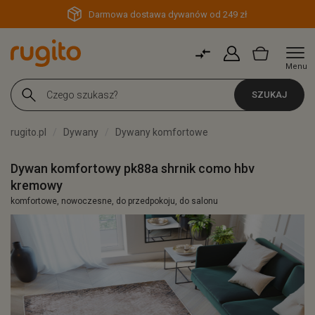
Darmowa dostawa dywanów od 249 zł
Menu
SZUKAJ
rugito.pl
Dywany
Dywany komfortowe
Dywan komfortowy pk88a shrnik como hbv
kremowy
komfortowe, nowoczesne, do przedpokoju, do salonu