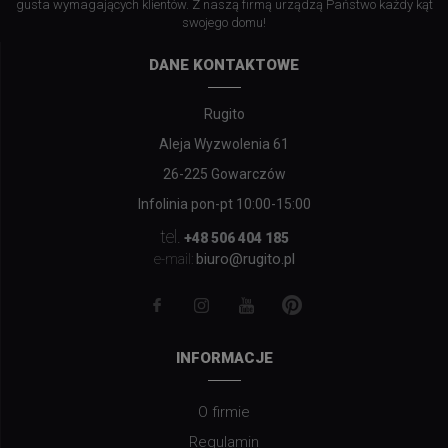
gusta wymagających klientów. Z naszą firmą urządzą Państwo każdy kąt
swojego domu!
DANE KONTAKTOWE
Rugito
Aleja Wyzwolenia 61
26-225 Gowarczów
Infolinia pon-pt 10:00-15:00
tel.
+48 506 404 185
biuro@rugito.pl
e-mail:
INFORMACJE
O firmie
Regulamin