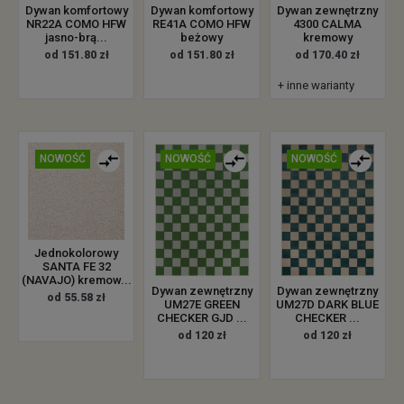
Dywan zewnętrzny
Dywan komfortowy
Dywan komfortowy
4300 CALMA
NR22A COMO HFW
RE41A COMO HFW
kremowy
jasno-brą...
beżowy
od 170.40 zł
od 151.80 zł
od 151.80 zł
+ inne warianty
NOWOŚĆ
NOWOŚĆ
NOWOŚĆ
Jednokolorowy
SANTA FE 32
(NAVAJO) kremow...
Dywan zewnętrzny
Dywan zewnętrzny
od 55.58 zł
UM27E GREEN
UM27D DARK BLUE
CHECKER GJD ...
CHECKER ...
od 120 zł
od 120 zł