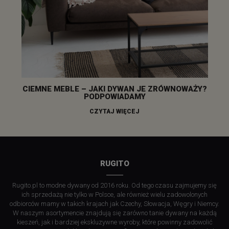
CIEMNE MEBLE – JAKI DYWAN JE ZRÓWNOWAŻY?
PODPOWIADAMY
CZYTAJ WIĘCEJ
RUGITO
Rugito.pl to modne dywany od 2016 roku. Od tego czasu zajmujemy się
ich sprzedażą nie tylko w Polsce, ale również wielu zadowolonych
odbiorców mamy w takich krajach jak Czechy, Słowacja, Węgry i Niemcy.
W naszym asortymencie znajdują się zarówno tanie dywany na każdą
kieszeń, jak i bardziej ekskluzywne wyroby, które powinny zadowolić