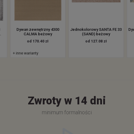
B
Dywan zewnętrzny 4300
Jednokolorowy SANTA FE 33
Dy
.
CALMA beżowy
(SAND) beżowy
od 170.40 zł
od 127.08 zł
+ inne warianty
Zwroty w 14 dni
minimum formalności