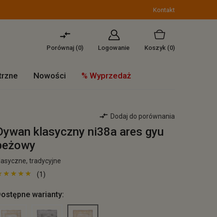
Kontakt
Porównaj (
0
)
Logowanie
Koszyk
(0)
trzne
Nowości
% Wyprzedaż
Dodaj do porównania
Dywan klasyczny ni38a ares gyu
beżowy
lasyczne, tradycyjne
(1)
ostępne warianty: