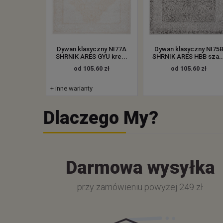
Dywan klasyczny NI77A
Dywan klasyczny NI75
SHRNIK ARES GYU kre...
SHRNIK ARES HBB sza..
od 105.60 zł
od 105.60 zł
+ inne warianty
Dlaczego My?
Darmowa wysyłka
przy zamówieniu powyżej 249 zł