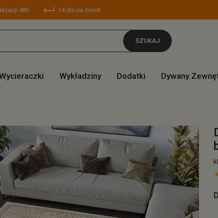
lizacji 48h
14 dni na zwrot
SZUKAJ
Wycieraczki
Wykładziny
Dodatki
Dywany Zewnę
k
D