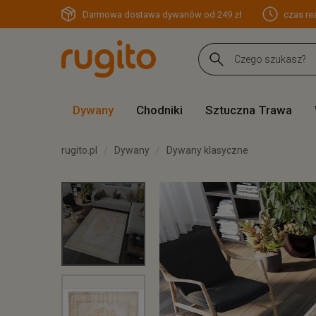
Darmowa dostawa dywanów od 249 zł
czas rea
Dywany
Chodniki
Sztuczna Trawa
rugito.pl
Dywany
Dywany klasyczne