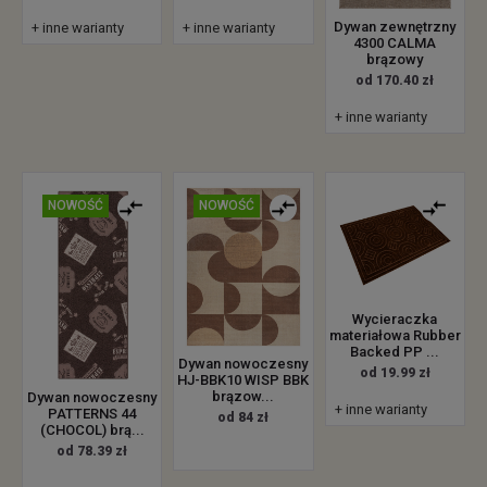
Dywan zewnętrzny
+ inne warianty
+ inne warianty
4300 CALMA
brązowy
od 170.40 zł
+ inne warianty
NOWOŚĆ
NOWOŚĆ
Wycieraczka
materiałowa Rubber
Backed PP ...
Dywan nowoczesny
od 19.99 zł
HJ-BBK10 WISP BBK
brązow...
Dywan nowoczesny
+ inne warianty
PATTERNS 44
od 84 zł
(CHOCOL) brą...
od 78.39 zł