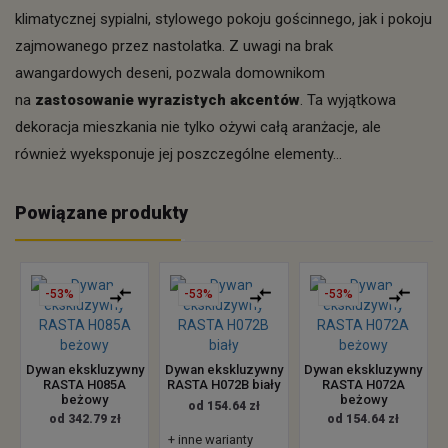
klimatycznej sypialni, stylowego pokoju gościnnego, jak i pokoju
zajmowanego przez nastolatka. Z uwagi na brak
awangardowych deseni, pozwala domownikom
na
zastosowanie wyrazistych akcentów
. Ta wyjątkowa
dekoracja mieszkania nie tylko ożywi całą aranżacje, ale
również wyeksponuje jej poszczególne elementy...
Powiązane produkty
-53%
-53%
-53%
Dywan ekskluzywny
Dywan ekskluzywny
Dywan ekskluzywny
RASTA H085A
RASTA H072B biały
RASTA H072A
beżowy
beżowy
od 154.64 zł
od 342.79 zł
od 154.64 zł
+ inne warianty