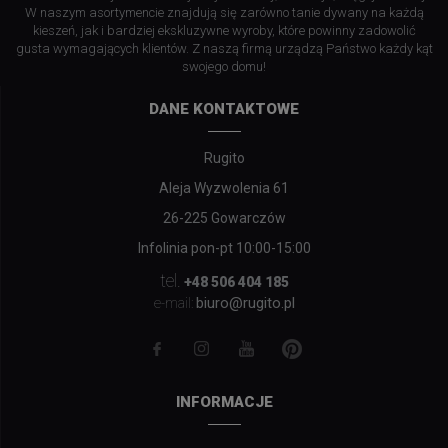
W naszym asortymencie znajdują się zarówno tanie dywany na każdą
kieszeń, jak i bardziej ekskluzywne wyroby, które powinny zadowolić
gusta wymagających klientów. Z naszą firmą urządzą Państwo każdy kąt
swojego domu!
DANE KONTAKTOWE
Rugito
Aleja Wyzwolenia 61
26-225 Gowarczów
Infolinia pon-pt 10:00-15:00
tel.
+48 506 404 185
biuro@rugito.pl
e-mail:
INFORMACJE