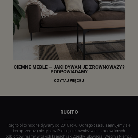
CIEMNE MEBLE – JAKI DYWAN JE ZRÓWNOWAŻY?
PODPOWIADAMY
CZYTAJ WIĘCEJ
RUGITO
Rugito.pl to modne dywany od 2016 roku. Od tego czasu zajmujemy się
ich sprzedażą nie tylko w Polsce, ale również wielu zadowolonych
odbiorców mamy w takich krajach jak Czechy, Słowacja, Węgry i Niemcy.