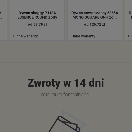
Y
Dywan shaggy P113A
Dywan nowoczesny 6365A
D
..
ESSENCE ROUND żółty
MONO SQUARE GNH żó...
od 53.79 zł
od 126.72 zł
+ inne warianty
+ inne warianty
+ 
Zwroty w 14 dni
minimum formalności