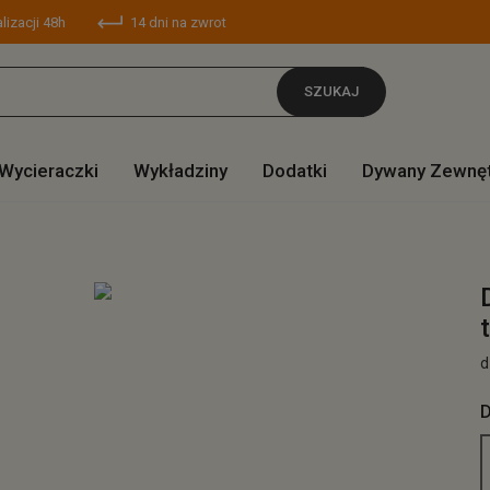
lizacji 48h
14 dni na zwrot
SZUKAJ
Wycieraczki
Wykładziny
Dodatki
Dywany Zewnę
d
D