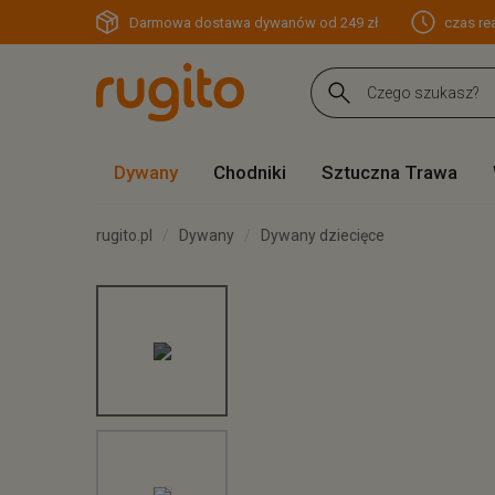
Darmowa dostawa dywanów od 249 zł
czas rea
Dywany
Chodniki
Sztuczna Trawa
rugito.pl
Dywany
Dywany dziecięce