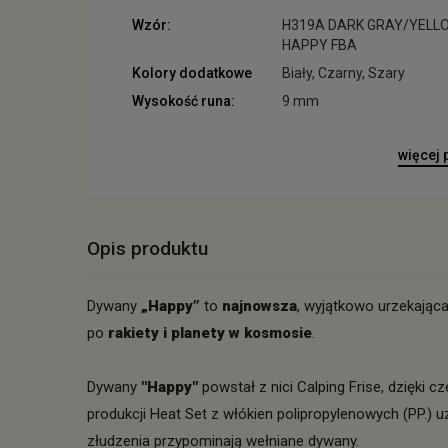
Wzór:
H319A DARK GRAY/YELL
HAPPY FBA
Kolory dodatkowe
Biały, Czarny, Szary
Wysokość runa:
9 mm
więcej
Opis produktu
Dywany
„Happy”
to
najnowsza
, wyjątkowo urzekając
po
rakiety i planety
w kosmosie
.
Dywany
''Happy''
powstał z nici Calping Frise, dzięki 
produkcji Heat Set z włókien polipropylenowych (PP.)
złudzenia przypominają wełniane dywany.