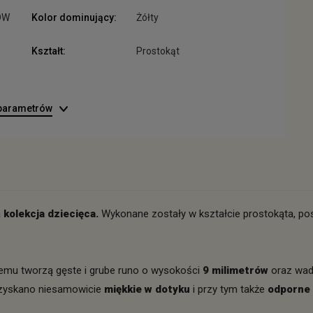
OW
Kolor dominujący:
Żółty
Kształt:
Prostokąt
 parametrów
a
kolekcja dziecięca.
Wykonane zostały w kształcie prostokąta, pos
czemu tworzą gęste i grube runo o wysokości
9 milimetrów
oraz wa
 uzyskano niesamowicie
miękkie w dotyku
i przy tym także
odporne 