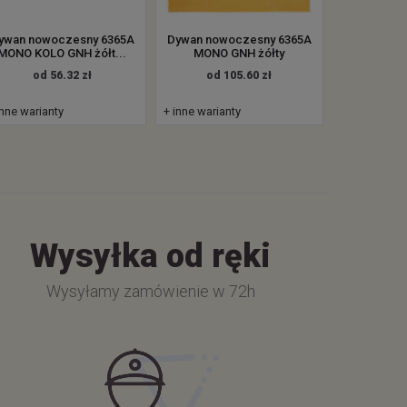
ywan nowoczesny 6365A
Dywan nowoczesny 6365A
MONO KOLO GNH żółt...
MONO GNH żółty
od 56.32 zł
od 105.60 zł
inne warianty
+ inne warianty
Wysyłka od ręki
Wysyłamy zamówienie w 72h