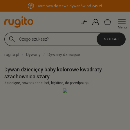
Darmowa dostawa dywanów od 249 zł
Menu
SZUKAJ
rugito.pl
Dywany
Dywany dziecięce
Dywan dziecięcy baby kolorowe kwadraty
szachownica szary
dziecięce, nowoczesne, bcf, błękitne, do przedpokoju