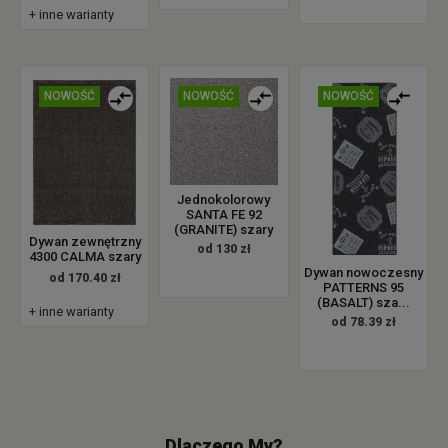
+ inne warianty
NOWOŚĆ
NOWOŚĆ
NOWOŚĆ
Jednokolorowy
SANTA FE 92
(GRANITE) szary
Dywan zewnętrzny
od 130 zł
4300 CALMA szary
Dywan nowoczesny
od 170.40 zł
PATTERNS 95
(BASALT) sza...
+ inne warianty
od 78.39 zł
Dlaczego My?