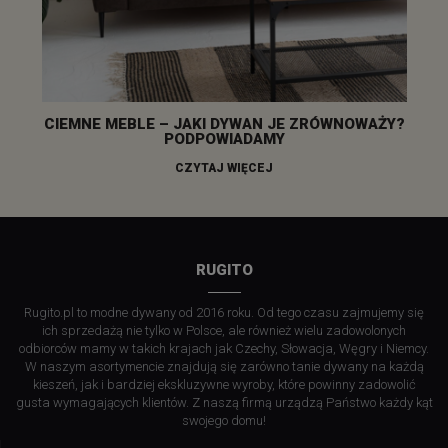
CIEMNE MEBLE – JAKI DYWAN JE ZRÓWNOWAŻY?
PODPOWIADAMY
CZYTAJ WIĘCEJ
RUGITO
Rugito.pl to modne dywany od 2016 roku. Od tego czasu zajmujemy się
ich sprzedażą nie tylko w Polsce, ale również wielu zadowolonych
odbiorców mamy w takich krajach jak Czechy, Słowacja, Węgry i Niemcy.
W naszym asortymencie znajdują się zarówno tanie dywany na każdą
kieszeń, jak i bardziej ekskluzywne wyroby, które powinny zadowolić
gusta wymagających klientów. Z naszą firmą urządzą Państwo każdy kąt
swojego domu!