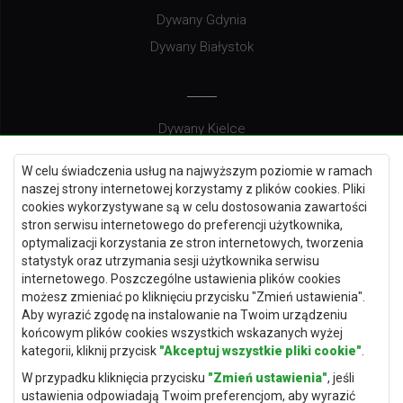
Dywany Gdynia
Dywany Białystok
Dywany Kielce
Dywany Gdańsk
W celu świadczenia usług na najwyższym poziomie w ramach
Dywany Toruń
naszej strony internetowej korzystamy z plików cookies. Pliki
cookies wykorzystywane są w celu dostosowania zawartości
Dywany Bydgoszcz
stron serwisu internetowego do preferencji użytkownika,
optymalizacji korzystania ze stron internetowych, tworzenia
statystyk oraz utrzymania sesji użytkownika serwisu
internetowego. Poszczególne ustawienia plików cookies
Dywany Łódź
możesz zmieniać po kliknięciu przycisku "Zmień ustawienia".
Aby wyrazić zgodę na instalowanie na Twoim urządzeniu
Dywany Katowice
końcowym plików cookies wszystkich wskazanych wyżej
Dywany Rzeszów
kategorii, kliknij przycisk
"Akceptuj wszystkie pliki cookie"
.
Dywany Częstochowa
W przypadku kliknięcia przycisku
"Zmień ustawienia"
, jeśli
ustawienia odpowiadają Twoim preferencjom, aby wyrazić