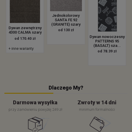
Jednokolorowy
SANTA FE 92
(GRANITE) szary
Dywan zewnętrzny
od 130 zł
4300 CALMA szary
Dywan nowoczesny
od 170.40 zł
PATTERNS 95
(BASALT) sza...
+ inne warianty
od 78.39 zł
Dlaczego My?
Darmowa wysyłka
Zwroty w 14 dni
przy zamówieniu powyżej 249 zł
minimum formalności