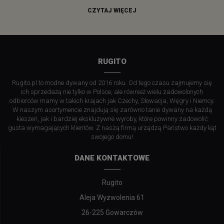
CZYTAJ WIĘCEJ
RUGITO
Rugito.pl to modne dywany od 2016 roku. Od tego czasu zajmujemy się
ich sprzedażą nie tylko w Polsce, ale również wielu zadowolonych
odbiorców mamy w takich krajach jak Czechy, Słowacja, Węgry i Niemcy.
W naszym asortymencie znajdują się zarówno tanie dywany na każdą
kieszeń, jak i bardziej ekskluzywne wyroby, które powinny zadowolić
gusta wymagających klientów. Z naszą firmą urządzą Państwo każdy kąt
swojego domu!
DANE KONTAKTOWE
Rugito
Aleja Wyzwolenia 61
26-225 Gowarczów