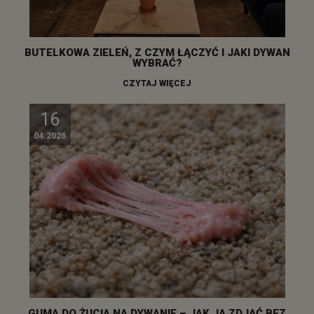
BUTELKOWA ZIELEŃ, Z CZYM ŁĄCZYĆ I JAKI DYWAN
WYBRAĆ?
CZYTAJ WIĘCEJ
16
04.2026
GUMA DO ŻUCIA NA DYWANIE – JAK JĄ ZDJĄĆ BEZ