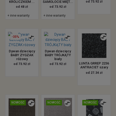
KRÓLICZKIEM ...
SAMOLOCIE MIĘT...
od 73.92 zł
od 48 zł
od 73.92 zł
+ inne warianty
+ inne warianty
-35%
Dywan dziecięcy
Dywan dziecięcy
BABY ZYGZAK
BABY TRÓJKĄTY
różowy
biały
LUNTA GRREP 2236
od 73.92 zł
od 73.92 zł
ANTRACIET szary
od 27.34 zł
NOWOŚĆ
NOWOŚĆ
NOWOŚĆ