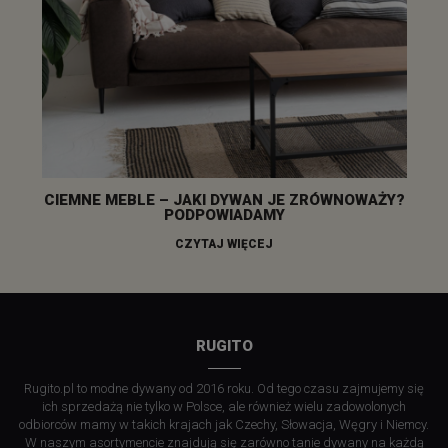
CIEMNE MEBLE – JAKI DYWAN JE ZRÓWNOWAŻY?
PODPOWIADAMY
CZYTAJ WIĘCEJ
RUGITO
Rugito.pl to modne dywany od 2016 roku. Od tego czasu zajmujemy się
ich sprzedażą nie tylko w Polsce, ale również wielu zadowolonych
odbiorców mamy w takich krajach jak Czechy, Słowacja, Węgry i Niemcy.
W naszym asortymencie znajdują się zarówno tanie dywany na każdą