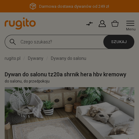
Darmowa dostawa dywanów od 249 zł
Menu
SZUKAJ
rugito.pl
Dywany
Dywany do salonu
Dywan do salonu tz20a shrnik hera hbv kremowy
do salonu, do przedpokoju