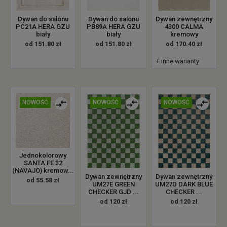
Dywan zewnętrzny
Dywan do salonu
Dywan do salonu
4300 CALMA
PC21A HERA GZU
PB89A HERA GZU
kremowy
biały
biały
od 170.40 zł
od 151.80 zł
od 151.80 zł
+ inne warianty
NOWOŚĆ
NOWOŚĆ
NOWOŚĆ
Jednokolorowy
SANTA FE 32
(NAVAJO) kremow...
Dywan zewnętrzny
Dywan zewnętrzny
od 55.58 zł
UM27E GREEN
UM27D DARK BLUE
CHECKER GJD ...
CHECKER ...
od 120 zł
od 120 zł