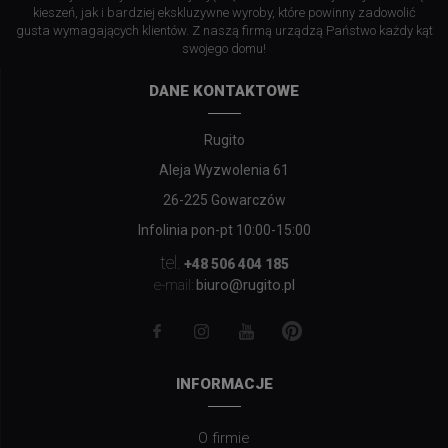
kieszeń, jak i bardziej ekskluzywne wyroby, które powinny zadowolić
gusta wymagających klientów. Z naszą firmą urządzą Państwo każdy kąt
swojego domu!
DANE KONTAKTOWE
Rugito
Aleja Wyzwolenia 61
26-225 Gowarczów
Infolinia pon-pt 10:00-15:00
tel.
+48 506 404 185
biuro@rugito.pl
e-mail:
INFORMACJE
O firmie