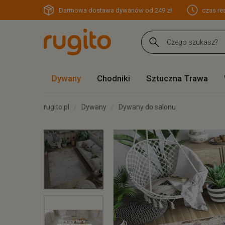
Darmowa dostawa dywanów od 249 zł
czas rea
Dywany
Chodniki
Sztuczna Trawa
rugito.pl
Dywany
Dywany do salonu