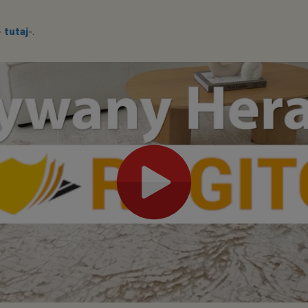
-
tutaj
-.