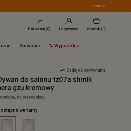
Kontakt
Porównaj (
0
)
Logowanie
Koszyk
(0)
trzne
Nowości
% Wyprzedaż
Dodaj do porównania
Dywan do salonu tz07a shrnik
hera gzu kremowy
o salonu, do przedpokoju
ostępne warianty: