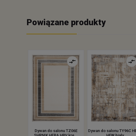
Powiązane produkty
Dywan do salonu TZ06E
Dywan do salonu TY96C H
SHRNIK HERA HBV kre...
HFW biały