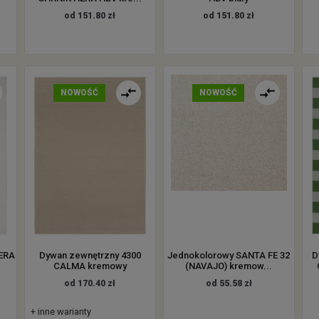
od 151.80 zł
od 151.80 zł
NOWOŚĆ
NOWOŚĆ
HERA
Dywan zewnętrzny 4300
Jednokolorowy SANTA FE 32
D
CALMA kremowy
(NAVAJO) kremow...
od 170.40 zł
od 55.58 zł
+ inne warianty