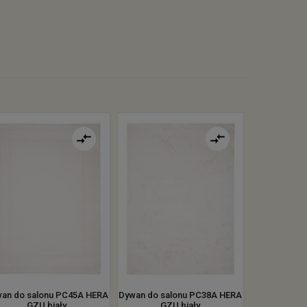
an do salonu PC45A HERA
Dywan do salonu PC38A HERA
GZU biały
GZU biały