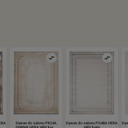
ERA
Dywan do salonu PK24A
Dywan do salonu PG48A HERA
Dyw
SHRNIK HERA HBV kre...
HBV biały