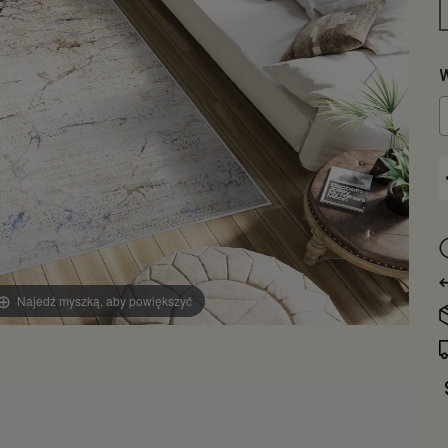
W
Najedź myszką, aby powiększyć