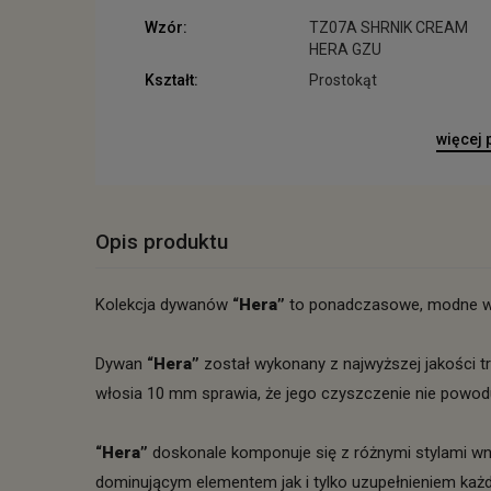
Wzór:
TZ07A SHRNIK CREAM
HERA GZU
Kształt:
Prostokąt
więcej
Opis produktu
Kolekcja dywanów
“Hera”
to ponadczasowe, modne wz
Dywan
“Hera”
został wykonany z najwyższej jakości 
włosia 10 mm sprawia, że jego czyszczenie nie powo
“Hera”
doskonale komponuje się z różnymi stylami wnę
dominującym elementem jak i tylko uzupełnieniem każ