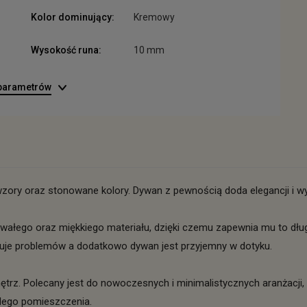
Kolor dominujący:
Kremowy
Wysokość runa:
10 mm
 parametrów
ory oraz stonowane kolory. Dywan z pewnością doda elegancji i w
trwałego oraz miękkiego materiału, dzięki czemu zapewnia mu to d
duje problemów a dodatkowo dywan jest przyjemny w dotyku.
trz. Polecany jest do nowoczesnych i minimalistycznych aranżacji, 
dego pomieszczenia.