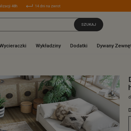
lizacji 48h
14 dni na zwrot
SZUKAJ
Wycieraczki
Wykładziny
Dodatki
Dywany Zewnę
d
D