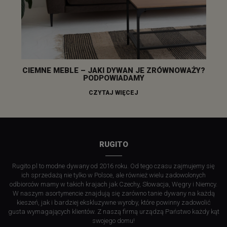
CIEMNE MEBLE – JAKI DYWAN JE ZRÓWNOWAŻY?
PODPOWIADAMY
CZYTAJ WIĘCEJ
RUGITO
Rugito.pl to modne dywany od 2016 roku. Od tego czasu zajmujemy się
ich sprzedażą nie tylko w Polsce, ale również wielu zadowolonych
odbiorców mamy w takich krajach jak Czechy, Słowacja, Węgry i Niemcy.
W naszym asortymencie znajdują się zarówno tanie dywany na każdą
kieszeń, jak i bardziej ekskluzywne wyroby, które powinny zadowolić
gusta wymagających klientów. Z naszą firmą urządzą Państwo każdy kąt
swojego domu!