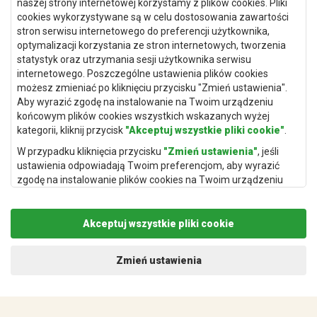
Dywany Szczecin
naszej strony internetowej korzystamy z plików cookies. Pliki
cookies wykorzystywane są w celu dostosowania zawartości
Dywany Lublin
stron serwisu internetowego do preferencji użytkownika,
optymalizacji korzystania ze stron internetowych, tworzenia
statystyk oraz utrzymania sesji użytkownika serwisu
internetowego. Poszczególne ustawienia plików cookies
Dywany Kraków
możesz zmieniać po kliknięciu przycisku "Zmień ustawienia".
Aby wyrazić zgodę na instalowanie na Twoim urządzeniu
Dywany Poznań
końcowym plików cookies wszystkich wskazanych wyżej
Dywany Gdynia
kategorii, kliknij przycisk
"Akceptuj wszystkie pliki cookie"
.
Dywany Białystok
W przypadku kliknięcia przycisku
"Zmień ustawienia"
, jeśli
ustawienia odpowiadają Twoim preferencjom, aby wyrazić
zgodę na instalowanie plików cookies na Twoim urządzeniu
końcowym w wybranym przez Ciebie zakresie, kliknij przycisk
"Zapisz i zaakceptuj"
.
Dywany Kielce
Akceptuj wszystkie pliki cookie
Podstawą przetwarzania danych osobowych, w zakresie w
Dywany Gdańsk
jakim pliki cookie będą je zawierać, jest uzasadniony interes
administratora danych osobowych (Rugito Radosław Bartosik z
Dywany Toruń
Zmień ustawienia
siedzibą w Gowarczowie, ul. Aleja Wyzwolenia 61, 26-225
Dywany Bydgoszcz
Gowarczów) lub podmiotów trzecich, aby umożliwić
świadczonie wysokiej jakości usług w ramach naszej strony
internetowej oraz działań marketingowych administratora