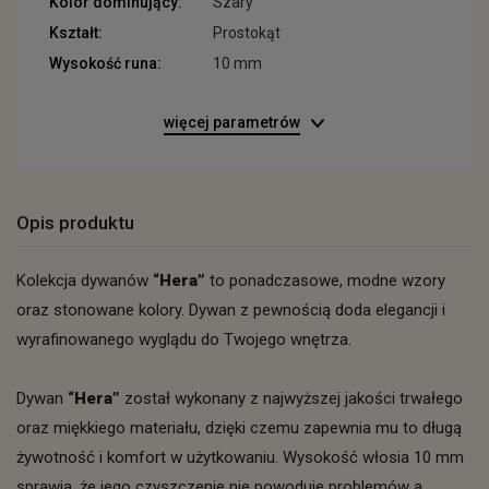
Kolor dominujący:
Szary
Kształt:
Prostokąt
Wysokość runa:
10 mm
więcej parametrów
Opis produktu
Kolekcja dywanów
“Hera”
to ponadczasowe, modne wzory
oraz stonowane kolory. Dywan z pewnością doda elegancji i
wyrafinowanego wyglądu do Twojego wnętrza.
Dywan
“Hera”
został wykonany z najwyższej jakości trwałego
oraz miękkiego materiału, dzięki czemu zapewnia mu to długą
żywotność i komfort w użytkowaniu. Wysokość włosia 10 mm
sprawia, że jego czyszczenie nie powoduje problemów a