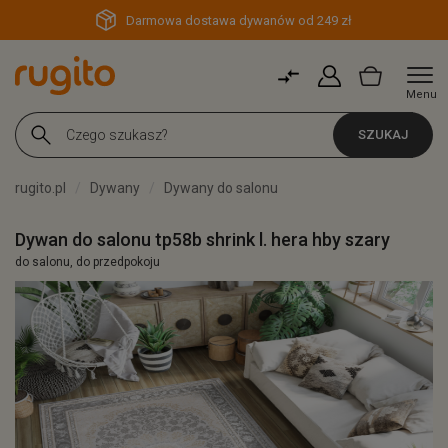
Darmowa dostawa dywanów od 249 zł
Menu
SZUKAJ
rugito.pl
Dywany
Dywany do salonu
Dywan do salonu tp58b shrink l. hera hby szary
do salonu, do przedpokoju