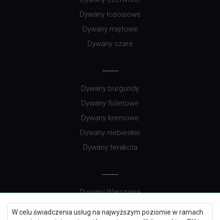
Dywany łososiowe
Dywany miętowe
Dywany szare
Dywany burgundy
Dywany fioletowe
Dywany kremowe
Dywany niebieskie
Dywany terakota
Dywany Warszawa
Dywany Wrocław
W celu świadczenia usług na najwyższym poziomie w ramach