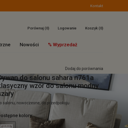
Kontakt
Porównaj (
0
)
Logowanie
Koszyk
(0)
trzne
Nowości
% Wyprzedaż
Dodaj do porównania
Dywan do salonu sahara n761a
klasyczny wzór do salonu modny
szary
o salonu, nowoczesne, do przedpokoju
ostępne kolory: