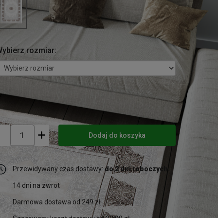
ybierz rozmiar:
Dodaj do koszyka
Przewidywany czas dostawy:
do 2 dni roboczych.
14 dni na zwrot
Darmowa dostawa od 249 zł
Szacowany koszt dostawy od 22.99 zł
Metody płatności:
wszystkie