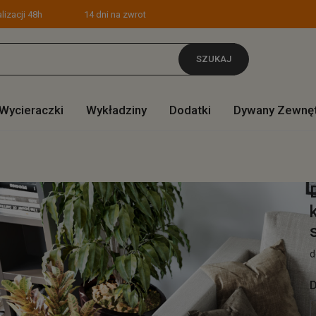
lizacji 48h
14 dni na zwrot
SZUKAJ
Wycieraczki
Wykładziny
Dodatki
Dywany Zewnę
d
D