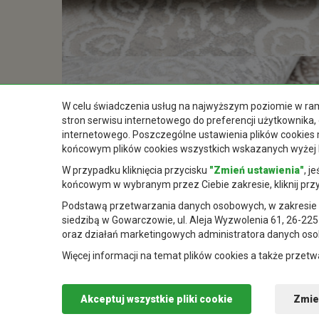
W celu świadczenia usług na najwyższym poziomie w rama
stron serwisu internetowego do preferencji użytkownika, 
internetowego. Poszczególne ustawienia plików cookies 
końcowym plików cookies wszystkich wskazanych wyżej kat
W przypadku kliknięcia przycisku
"Zmień ustawienia"
, j
końcowym w wybranym przez Ciebie zakresie, kliknij prz
Podstawą przetwarzania danych osobowych, w zakresie w 
siedzibą w Gowarczowie, ul. Aleja Wyzwolenia 61, 26-22
oraz działań marketingowych administratora danych os
Więcej informacji na temat plików cookies a także prze
Akceptuj wszystkie pliki cookie
Zmie