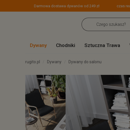
Darmowa dostawa dywanów od 249 zł
czas rea
Dywany
Chodniki
Sztuczna Trawa
rugito.pl
Dywany
Dywany do salonu