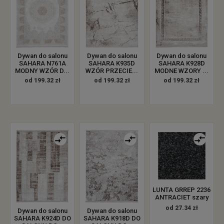
Dywan do salonu
Dywan do salonu
Dywan do salonu
SAHARA N761A
SAHARA K935D
SAHARA K928D
MODNY WZÓR D...
WZÓR PRZECIE...
MODNE WZORY ...
od 199.32 zł
od 199.32 zł
od 199.32 zł
LUNTA GRREP 2236
ANTRACIET szary
od 27.34 zł
Dywan do salonu
Dywan do salonu
SAHARA K924D DO
SAHARA K918D DO