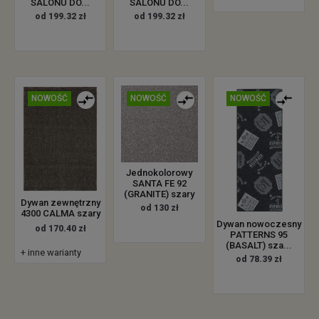
SALONU DO...
SALONU DO...
od 199.32 zł
od 199.32 zł
NOWOŚĆ
NOWOŚĆ
NOWOŚĆ
Jednokolorowy
SANTA FE 92
(GRANITE) szary
Dywan zewnętrzny
od 130 zł
4300 CALMA szary
Dywan nowoczesny
od 170.40 zł
PATTERNS 95
(BASALT) sza...
+ inne warianty
od 78.39 zł