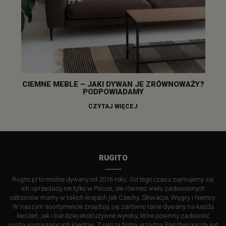
CIEMNE MEBLE – JAKI DYWAN JE ZRÓWNOWAŻY?
PODPOWIADAMY
CZYTAJ WIĘCEJ
RUGITO
Rugito.pl to modne dywany od 2016 roku. Od tego czasu zajmujemy się
ich sprzedażą nie tylko w Polsce, ale również wielu zadowolonych
odbiorców mamy w takich krajach jak Czechy, Słowacja, Węgry i Niemcy.
W naszym asortymencie znajdują się zarówno tanie dywany na każdą
kieszeń, jak i bardziej ekskluzywne wyroby, które powinny zadowolić
gusta wymagających klientów. Z naszą firmą urządzą Państwo każdy kąt