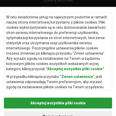
Dywany Wrocław
Dywany Szczecin
Dywany Lublin
W celu świadczenia usług na najwyższym poziomie w ramach
naszej strony internetowej korzystamy z plików cookies. Pliki
cookies wykorzystywane są w celu dostosowania zawartości
stron serwisu internetowego do preferencji użytkownika,
optymalizacji korzystania ze stron internetowych, tworzenia
Dywany Kraków
statystyk oraz utrzymania sesji użytkownika serwisu
Dywany Poznań
internetowego. Poszczególne ustawienia plików cookies
możesz zmieniać po kliknięciu przycisku "Zmień ustawienia".
Dywany Gdynia
Aby wyrazić zgodę na instalowanie na Twoim urządzeniu
Dywany Białystok
końcowym plików cookies wszystkich wskazanych wyżej
kategorii, kliknij przycisk
"Akceptuj wszystkie pliki cookie"
.
W przypadku kliknięcia przycisku
"Zmień ustawienia"
, jeśli
ustawienia odpowiadają Twoim preferencjom, aby wyrazić
Dywany Kielce
zgodę na instalowanie plików cookies na Twoim urządzeniu
końcowym w wybranym przez Ciebie zakresie, kliknij przycisk
Dywany Gdańsk
"Zapisz i zaakceptuj"
.
Dywany Toruń
Akceptuj wszystkie pliki cookie
Podstawą przetwarzania danych osobowych, w zakresie w
Dywany Bydgoszcz
jakim pliki cookie będą je zawierać, jest uzasadniony interes
administratora danych osobowych (Rugito Radosław Bartosik z