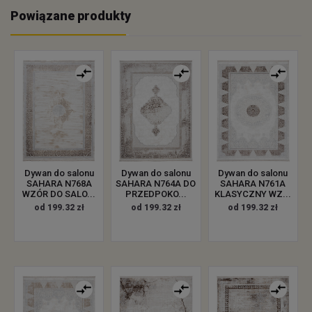
Powiązane produkty
Dywan do salonu
Dywan do salonu
Dywan do salonu
SAHARA N768A
SAHARA N764A DO
SAHARA N761A
WZÓR DO SALO...
PRZEDPOKO...
KLASYCZNY WZ...
od 199.32 zł
od 199.32 zł
od 199.32 zł