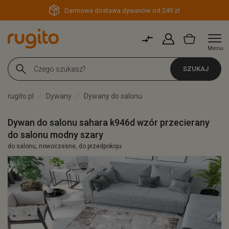
Darmowa dostawa dywanów od 249 zł
Menu
SZUKAJ
rugito.pl
Dywany
Dywany do salonu
Dywan do salonu sahara k946d wzór przecierany
do salonu modny szary
do salonu, nowoczesne, do przedpokoju