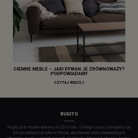
CIEMNE MEBLE – JAKI DYWAN JE ZRÓWNOWAŻY?
PODPOWIADAMY
CZYTAJ WIĘCEJ
RUGITO
Rugito.pl to modne dywany od 2016 roku. Od tego czasu zajmujemy się
ich sprzedażą nie tylko w Polsce, ale również wielu zadowolonych