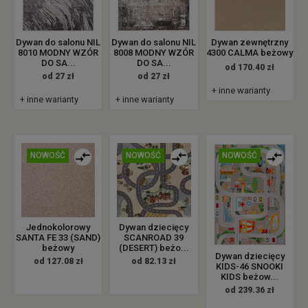
Dywan zewnętrzny
Dywan do salonu NIL
Dywan do salonu NIL
4300 CALMA beżowy
8010 MODNY WZÓR
8008 MODNY WZÓR
DO SA...
DO SA...
od 170.40 zł
od 27 zł
od 27 zł
+ inne warianty
+ inne warianty
+ inne warianty
NOWOŚĆ
NOWOŚĆ
NOWOŚĆ
Jednokolorowy
Dywan dziecięcy
SANTA FE 33 (SAND)
SCANROAD 39
beżowy
(DESERT) beżo...
Dywan dziecięcy
od 127.08 zł
od 82.13 zł
KIDS-46 SNOOKI
KIDS beżow...
od 239.36 zł