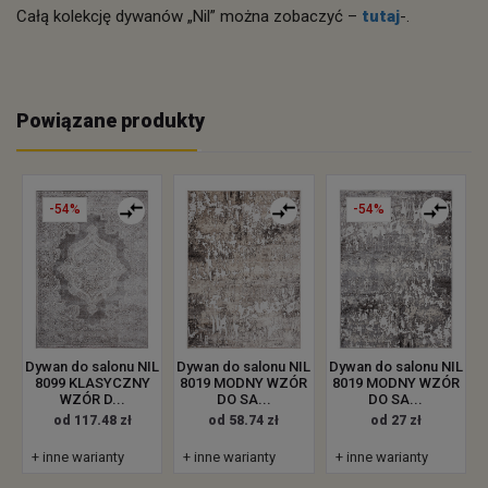
Całą kolekcję dywanów „Nil” można zobaczyć –
tutaj
-.
Powiązane produkty
-54%
-54%
Dywan do salonu NIL
Dywan do salonu NIL
Dywan do salonu NIL
8099 KLASYCZNY
8019 MODNY WZÓR
8019 MODNY WZÓR
WZÓR D...
DO SA...
DO SA...
od 117.48 zł
od 58.74 zł
od 27 zł
+ inne warianty
+ inne warianty
+ inne warianty