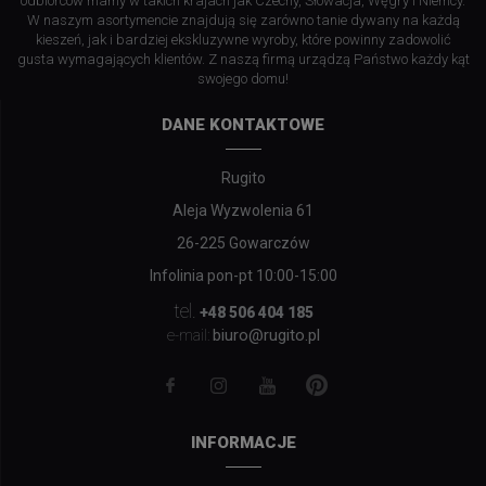
odbiorców mamy w takich krajach jak Czechy, Słowacja, Węgry i Niemcy.
W naszym asortymencie znajdują się zarówno tanie dywany na każdą
kieszeń, jak i bardziej ekskluzywne wyroby, które powinny zadowolić
gusta wymagających klientów. Z naszą firmą urządzą Państwo każdy kąt
swojego domu!
DANE KONTAKTOWE
Rugito
Aleja Wyzwolenia 61
26-225 Gowarczów
Infolinia pon-pt 10:00-15:00
tel.
+48 506 404 185
biuro@rugito.pl
e-mail:
INFORMACJE