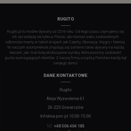
RUGITO
Rugito.pl to modne dywany od 2016 roku. Od tego czasu zajmujemy się
ich sprzedażą nie tylko w Polsce, ale również wielu zadowolonych
odbiorców mamy w takich krajach jak Czechy, Słowacja, Węgry i Niemcy.
W naszym asortymencie znajdują się zarówno tanie dywany na każdą
kieszeń, jak i bardziej ekskluzywne wyroby, które powinny zadowolić
gusta wymagających klientów. Z naszą firmą urządzą Państwo każdy kąt
swojego domu!
DANE KONTAKTOWE
Rugito
Aleja Wyzwolenia 61
26-225 Gowarczów
Infolinia pon-pt 10:00-15:00
tel.
+48 506 404 185