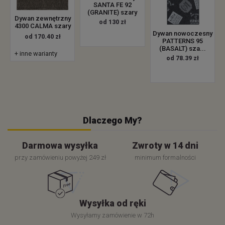
SANTA FE 92
(GRANITE) szary
Dywan zewnętrzny
od 130 zł
4300 CALMA szary
Dywan nowoczesny
od 170.40 zł
PATTERNS 95
(BASALT) sza...
+ inne warianty
od 78.39 zł
Dlaczego My?
Darmowa wysyłka
Zwroty w 14 dni
przy zamówieniu powyżej 249 zł
minimum formalności
Wysyłka od ręki
Wysyłamy zamówienie w 72h