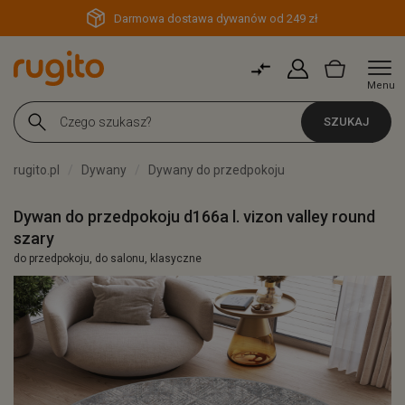
Darmowa dostawa dywanów od 249 zł
Menu
SZUKAJ
rugito.pl
Dywany
Dywany do przedpokoju
Dywan do przedpokoju d166a l. vizon valley round
szary
do przedpokoju, do salonu, klasyczne