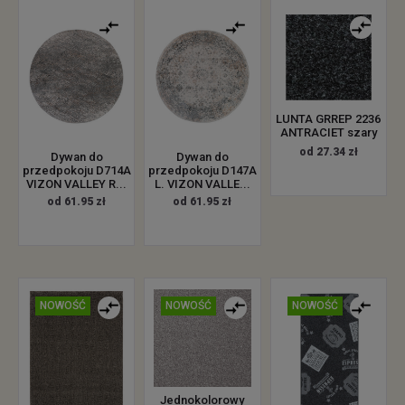
LUNTA GRREP 2236
ANTRACIET szary
od 27.34 zł
Dywan do
Dywan do
przedpokoju D714A
przedpokoju D147A
VIZON VALLEY R...
L. VIZON VALLE...
od 61.95 zł
od 61.95 zł
NOWOŚĆ
NOWOŚĆ
NOWOŚĆ
Jednokolorowy