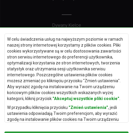
Dywany Kielce
Dywany Gdańsk
W celu świadczenia usług na najwyższym poziomie w ramach
Dywany Toruń
naszej strony internetowej korzystamy z plików cookies. Pliki
cookies wykorzystywane są w celu dostosowania zawartości
Dywany Bydgoszcz
stron serwisu internetowego do preferencji użytkownika,
optymalizacji korzystania ze stron internetowych, tworzenia
statystyk oraz utrzymania sesji użytkownika serwisu
internetowego. Poszczególne ustawienia plików cookies
Dywany Łódź
możesz zmieniać po kliknięciu przycisku "Zmień ustawienia".
Aby wyrazić zgodę na instalowanie na Twoim urządzeniu
Dywany Katowice
końcowym plików cookies wszystkich wskazanych wyżej
Dywany Rzeszów
kategorii, kliknij przycisk
"Akceptuj wszystkie pliki cookie"
.
Dywany Częstochowa
W przypadku kliknięcia przycisku
"Zmień ustawienia"
, jeśli
ustawienia odpowiadają Twoim preferencjom, aby wyrazić
zgodę na instalowanie plików cookies na Twoim urządzeniu
końcowym w wybranym przez Ciebie zakresie, kliknij przycisk
"Zapisz i zaakceptuj"
.