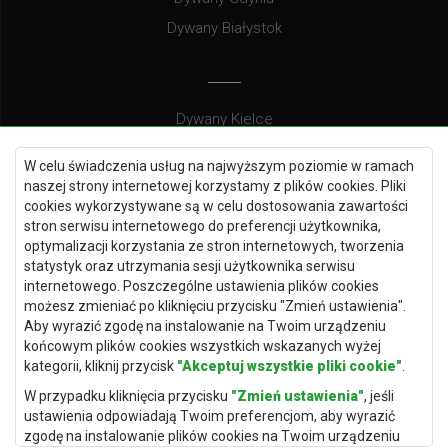
Dywany Białystok
Dywany Kielce
Dywany Gdańsk
W celu świadczenia usług na najwyższym poziomie w ramach
Dywany Toruń
naszej strony internetowej korzystamy z plików cookies. Pliki
cookies wykorzystywane są w celu dostosowania zawartości
Dywany Bydgoszcz
stron serwisu internetowego do preferencji użytkownika,
optymalizacji korzystania ze stron internetowych, tworzenia
statystyk oraz utrzymania sesji użytkownika serwisu
internetowego. Poszczególne ustawienia plików cookies
Dywany Łódź
możesz zmieniać po kliknięciu przycisku "Zmień ustawienia".
Aby wyrazić zgodę na instalowanie na Twoim urządzeniu
Dywany Katowice
końcowym plików cookies wszystkich wskazanych wyżej
Dywany Rzeszów
kategorii, kliknij przycisk
"Akceptuj wszystkie pliki cookie"
.
Dywany Częstochowa
W przypadku kliknięcia przycisku
"Zmień ustawienia"
, jeśli
ustawienia odpowiadają Twoim preferencjom, aby wyrazić
zgodę na instalowanie plików cookies na Twoim urządzeniu