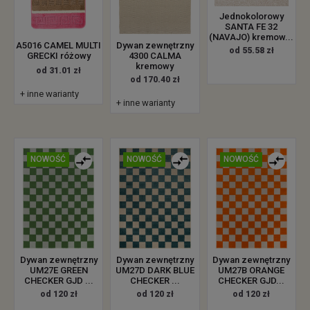
Jednokolorowy
SANTA FE 32
(NAVAJO) kremow...
Dywan zewnętrzny
A5016 CAMEL MULTI
od 55.58 zł
4300 CALMA
GRECKI różowy
kremowy
od 31.01 zł
od 170.40 zł
+ inne warianty
+ inne warianty
NOWOŚĆ
NOWOŚĆ
NOWOŚĆ
Dywan zewnętrzny
Dywan zewnętrzny
Dywan zewnętrzny
UM27E GREEN
UM27D DARK BLUE
UM27B ORANGE
CHECKER GJD ...
CHECKER ...
CHECKER GJD...
od 120 zł
od 120 zł
od 120 zł