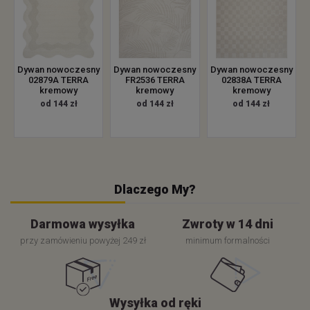
Dywan nowoczesny
Dywan nowoczesny
Dywan nowoczesny
02879A TERRA
FR2536 TERRA
02838A TERRA
kremowy
kremowy
kremowy
od 144 zł
od 144 zł
od 144 zł
Dlaczego My?
Darmowa wysyłka
Zwroty w 14 dni
przy zamówieniu powyżej 249 zł
minimum formalności
Wysyłka od ręki