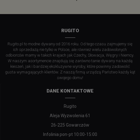
RUGITO
Rugito.pl to modne dywany od 2016 roku. Od tego czasu zajmujemy się
ich sprzedażą nie tylko w Polsce, ale również wielu zadowolonych
odbiorców mamy w takich krajach jak Czechy, Słowacja, Węgry i Niemcy.
W naszym asortymencie znajdują się zarówno tanie dywany na każdą
kieszeń, jak i bardziej ekskluzywne wyroby, które powinny zadowolić
gusta wymagających klientów. Z naszą firmą urządzą Państwo każdy kąt
swojego domu!
DANE KONTAKTOWE
Rugito
Aleja Wyzwolenia 61
26-225 Gowarczów
Infolinia pon-pt 10:00-15:00