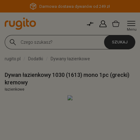
Darmowa dostawa dywanów od 249 zł
Menu
SZUKAJ
rugito.pl
Dodatki
Dywany łazienkowe
Dywan łazienkowy 1030 (1613) mono 1pc (grecki)
kremowy
łazienkowe