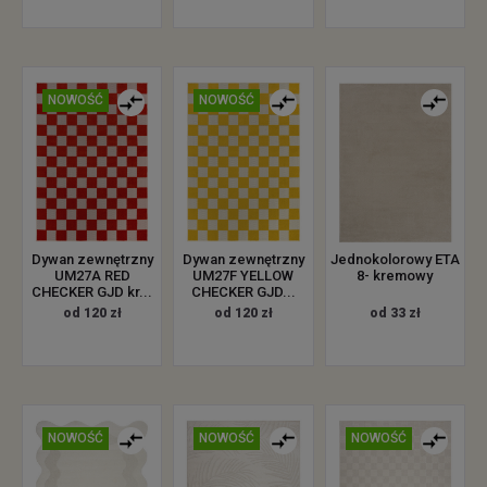
NOWOŚĆ
NOWOŚĆ
Dywan zewnętrzny
Dywan zewnętrzny
Jednokolorowy ETA
UM27A RED
UM27F YELLOW
8- kremowy
CHECKER GJD kr...
CHECKER GJD...
od 120 zł
od 120 zł
od 33 zł
NOWOŚĆ
NOWOŚĆ
NOWOŚĆ